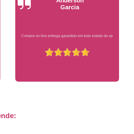
Emplacadoras
Emplacadoras C
Yuri Martins
Empresa Emplacadora de Veículos
Emp
Placa de Moto
Placa de Mot
Placa Mercosul de Moto
Placa Me
Ótimo atendimento
Placa Moto
Placa Moto Mercosul
Placa para Moto Mercosul
Fabrica de 
Placa Automotiva
Placa Automoti
Placa Automotiva Dianteir
Placa Automotiva Personalizad
Placa Automotiva Verde
Placa Merco
Placa Azul de Carro
Placa de Carro
Placa de Carro Cravinhos
Placa
ende:
Placa de Carro Ribeirão Preto
P
Placa Preta Carro
Placa V