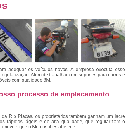
s
os
Emplacamento de Carro Usad
ra
Emplacamento de Veículo Pcd
E
tos
Emplacamento de Veículo Zero 
as
Emplacamento do Carro
Emplacamento
rro
Emplacamento Veículos Zero
e
Emplacamento de Veículo
E
Emplacamento de Veículo Novo
ara adequar os veículos novos. A empresa executa esse
Emplacamento de Veículo Usad
egularização. Além de trabalhar com suportes para carros e
móveis com qualidade 3M.
elo
Emplacamento Veículo Novo
Emplacam
nosso processo de emplacamento
Emplacamento Veicular
Proce
ra
Detran Emplacamento Merc
Emplacamento Mercosul Cravinh
r da Rib Placas, os proprietários também ganham um lacre
s
ços rápidos, ágeis e de alta qualidade, que regularizam o
Emplacamento Mercosul Ribeirão 
tomóveis que o Mercosul estabelece.
e