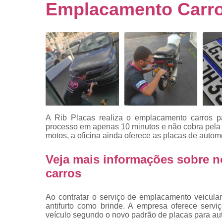
Empresa
Emplacamento Carr
emplacado
Placa de mo
Placas
automotiv
Placas de ca
Placas d
veículo
Placas
A Rib Placas realiza o emplacamento carros p
mercosul
processo em apenas 10 minutos e não cobra pela r
motos, a oficina ainda oferece as placas de auto
Placas mod
mercosul
Veja mais informações sobre 
Placas pa
carros
carro
Placas
Ao contratar o serviço de emplacamento veicula
veiculare
antifurto como brinde. A empresa oferece servi
veículo segundo o novo padrão de placas para au
Reforma d