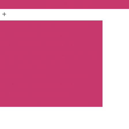
(16) 3515-1150
(16) 98825-2142
mento Carro
Emplacamento Carro 0km
hos
Emplacamento Carro Novo
Preto
Emplacamento Carro Zero
arros Novos
Emplacamento de Carro Novo
ro
Empresa Emplacamento Carro
to de Moto
Emplacamento de Moto 0km
ul
Emplacamento de Moto Nova
a
Emplacamento de Moto Zero
placamento Moto
Emplacar Moto Zero
o
Primeiro Emplacamento de Moto
cosul
Emplacamento de Carro