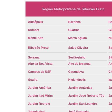
Região Metropolitana de Ribeirão Preto
Altinópolis
Barrinha
Ba
Dumont
Guariba
Gu
Monte Alto
Morro Agudo
Nu
Ribeirão Preto
Sales Oliveira
Sa
Serrana
Sertãozinho
Sã
Alto da Boa Vista
Alto do Ipiranga
Ar
Campus da USP
Catanduva
Ch
Guaíra
Higienópolis
Ip
Jardim América
Jardim Antártica
Ja
Jardim Itaú Mirim
Jardim José Roberto Téo
Ja
Jardim Recreio
Jardim San Leandro
Ja
Joboticabal
José Sampaio
La