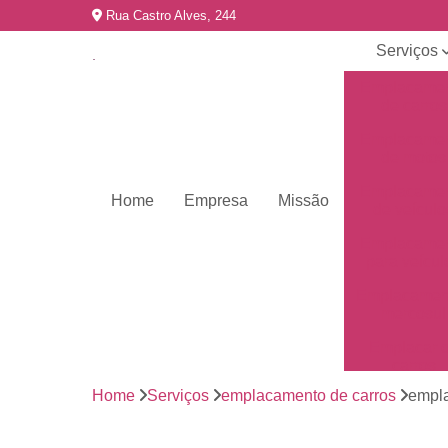
Rua Castro Alves, 244
Serviços
Emplacame
de carros
Emplacame
de motos
Emplacame
Home
Empresa
Missão
de veículo
Emplacame
para veícul
Emplacamen
mercosul
Emplacar 
carros
Home
Serviços
emplacamento de carros
empl
Empresas 
emplacame