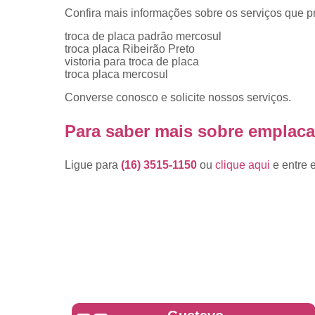
placas
Confira mais informações sobre os serviços que p
Troca de pla
troca de placa padrão mercosul
troca placa Ribeirão Preto
Troca de pla
vistoria para troca de placa
de veículo
troca placa mercosul
Trocas d
Converse conosco e solicite nossos serviços.
placas
Para saber mais sobre emplac
Ligue para
(16) 3515-1150
ou
clique aqui
e entre 