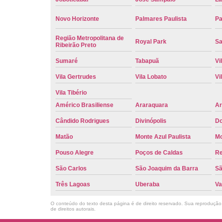
Novo Horizonte
Palmares Paulista
Pa
Região Metropolitana de
Royal Park
Sa
Ribeirão Preto
Sumaré
Tabapuã
Vi
Vila Gertrudes
Vila Lobato
Vi
Vila Tibério
Américo Brasiliense
Araraquara
Ar
Cândido Rodrigues
Divinópolis
Do
Matão
Monte Azul Paulista
Mo
Pouso Alegre
Poços de Caldas
Re
São Carlos
São Joaquim da Barra
Sã
Três Lagoas
Uberaba
Va
O conteúdo do texto desta página é de direito reservado. Sua reprodução, 
de direitos autorais
.