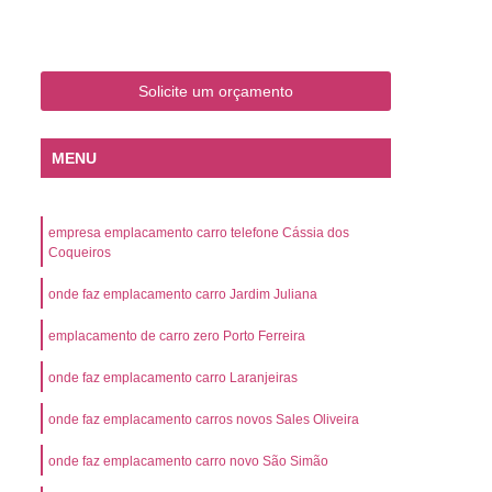
o
Emplacamento de Carro Zero
mplacamento de Veículo Placa Mercosul
Km
Emplacamento de Veículos Zero
Solicite um orçamento
 do Veículo
Emplacamento Veículos Novos
MENU
Detran Emplacamento de Veículo
mplacamento de Veículo Cravinhos
empresa emplacamento carro telefone Cássia dos
Emplacamento de Veículo Ribeirão Preto
Coqueiros
o
Emplacamento de Veículo Zero
onde faz emplacamento carro Jardim Juliana
ento Veículo Zero
Emplacamento Veículos
emplacamento de carro zero Porto Ferreira
sso de Emplacamento de Veículo Zero
onde faz emplacamento carro Laranjeiras
osul
Emplacamento Mercosul
onde faz emplacamento carros novos Sales Oliveira
os
Emplacamento Mercosul Preço
Preto
onde faz emplacamento carro novo São Simão
Emplacamento Mercosul Valor