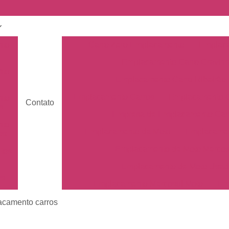
nto
Carro Zero Emplacamento
Emplaca
Emplacamento Carro Cravin
nto
Emplacamento Carro Ribeirão 
Emplacamento Carros
Emplacamento C
nto
Contato
s
Empresa de Emplacamento Car
nto
Emplacamento da Moto
Emplacamen
os
Emplacamento de Moto Mercos
tos
Emplacamento de Moto Usad
os
Emplacamento Mercosul Moto
Em
Primeiro Emplacamento da Mot
acamento carros
de
nto
Emplacamento da Placa Mer