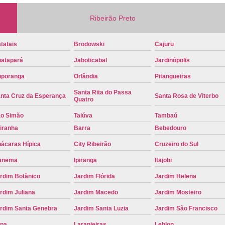
Placa de Veículo Detran
Placa de
Ribeirão Preto
Placa Mercosul Veículo Oficial
P
tatais
Brodowski
Cajuru
Placa Veículo Detran
Placa Veículo
atapará
Jaboticabal
Jardinópolis
Troca Placa de Veículo
Troca Pla
poranga
Orlândia
Pitangueiras
Placa Azul Mercosul
Placa da
Santa Rita do Passa
nta Cruz da Esperança
Santa Rosa de Viterbo
Quatro
Placa do Mercosul
Placa Me
o Simão
Taiúva
Tambaú
Placa Mercosul Preta
Placa Mercosul
iranha
Barra
Bebedouro
Placa Padrão Mercosul
Placa Ver
ácaras Hípica
City Ribeirão
Cruzeiro do Sul
Modelo de Placa Mercosul
Modelo Placa
anema
Ipiranga
Itajobi
Modelo Placa Mercosul Ribeir
rdim Botânico
Jardim Flórida
Jardim Helena
Placa de Veículo Mercosul
Placa
rdim Juliana
Jardim Macedo
Jardim Mosteiro
Placa Mercosul com Nome da Cidade
P
rdim Santa Genebra
Jardim Santa Luzia
Jardim São Francisco
Placa Amarela Carro
Placa Ca
pa
Laranjeiras
Leblon