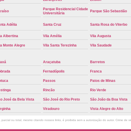
Placa de Carro Cinza
Placa d
Parque Residencial Cidade
raíso
Parque São Sebastião
Universitária
Placa de um Carro Cravinhos
Placa de
nta Adélia
Santa Cruz
Santa Rosa do Viterbo
Placa Preta de Carro
Placa Verd
la Albertina
Vila Amélia
Vila Augusta
Placa de Identificação Veicular
P
la Monte Alegre
Vila Santa Terezinha
Vila Saudade
Placa Veicular Azul
Placa Veic
Placa Veicular Mercosul
Placa
axá
Araçatuba
Barretos
Placa Veicular Ribeirão Preto
Placa
brada
Fernadópolis
Franca
Reforma de Placa Automotiva
R
tuca
Passos
Patos de Minas
Reforma de Placa Automotiva Ribe
stinga
Rincão
Rio Verde
Reforma de Placa Veicular
Reforma
o José da Bela Vista
São José do Rio Preto
São João da Boa Vista
Reforma Placa Veicular
rginha
Viradouro
Vista Alegre do Alto
Serviço de Reforma de Placa Automoti
parcial ou total, mesmo citando nossos links, é proibida sem a autorização do autor. Crime de vi
Serviço de Reforma Placa Veicular