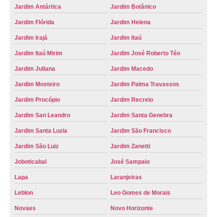
Jardim Antártica
Jardim Botânico
qual o valor do emplacamento mercosul agendamento Jardim América
Jardim Flórida
Jardim Helena
valor do emplacamento mercosul Região Metropolitana de Ribeirão Preto
Jardim Irajá
Jardim Itaú
preço emplacamento mercosul agendamento São José da Bela Vista
Jardim Itaú Mirim
Jardim José Roberto Téo
mercosul emplacamento Severinia
Jardim Juliana
Jardim Macedo
mercosul emplacamento Leblon
Jardim Mosteiro
Jardim Palma Travassos
valor de emplacamento mercosul agendamento Santa Ernestina
Jardim Procópio
Jardim Recreio
detran emplacamento mercosul Santa Adélia
Jardim San Leandro
Jardim Santa Genebra
custo para emplacamento mercosul Jardim América
Jardim Santa Luzia
Jardim São Francisco
qual o valor do emplacamento da placa mercosul agendamento Boulevard
Jardim São Luiz
Jardim Zanetti
preço emplacamento mercosul Pontal
Joboticabal
José Sampaio
valor emplacamento mercosul Cruzeiro do Sul
Lapa
Laranjeiras
emplacamento mercosul Jardim Irajá
Leblon
Leo Gomes de Morais
qual o valor do emplacamento mercosul Taquaritinga
Novaes
Novo Horizonte