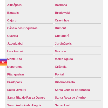
valor de emplacamento placa mercosul Campus da USP
Altinópolis
Barrinha
preço emplacamento mercosul agendar Passos
Batatais
Brodowski
emplacamento mercosul valor agendar Guatapará
Cajuru
Cravinhos
valor de emplacamento mercosul agendamento Alto do Ipiranga
Cássia dos Coqueiros
Dumont
Guariba
Guatapará
valor de emplacamento mercosul Jardim Juliana
Jaboticabal
Jardinópolis
valor do emplacamento mercosul agendamento Serra Azul
Luís Antônio
Mococa
qual o valor do emplacamento mercosul agendar Motuca
Monte Alto
Morro Agudo
qual o valor do emplacamento da placa mercosul agendar Boulevard
Nuporanga
Orlândia
emplacamento placa mercosul Passos
Pitangueiras
Pontal
onde fazer emplacamento mercosul valor Pontal
Pradópolis
Ribeirão Preto
qual o valor do emplacamento da placa mercosul agendamento Região
Metropolitana de Ribeirão Preto
Sales Oliveira
Santa Cruz da Esperança
emplacamento mercosul preço Santa Rosa de Viterbo
Santa Rita do Passa Quatro
Santa Rosa de Viterbo
valor do emplacamento mercosul agendar Guaíra
Santo Antônio da Alegria
Serra Azul