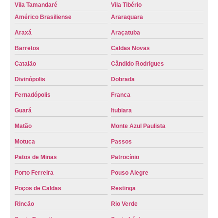
Vila Tamandaré
Vila Tibério
Américo Brasiliense
Araraquara
Araxá
Araçatuba
Barretos
Caldas Novas
Catalão
Cândido Rodrigues
Divinópolis
Dobrada
Fernadópolis
Franca
Guará
Itubiara
Matão
Monte Azul Paulista
Motuca
Passos
Patos de Minas
Patrocínio
Porto Ferreira
Pouso Alegre
Poços de Caldas
Restinga
Rincão
Rio Verde