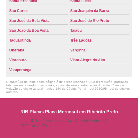
Santa Ernestina
Santa Lúcia
São Carlos
São Joaquim da Barra
São José da Bela Vista
São José do Rio Preto
São João da Boa Vista
Taiaçu
Taquaritinga
Três Lagoas
Uberaba
Varginha
Viradouro
Vista Alegre do Alto
Votuporanga
O conteúdo do texto desta página é de direito reservado. Sua reprodução, parcial ou
total, mesmo citando nossos links, é proibida sem a autorização do autor. Crime de
violação de direito autoral – artigo 184 do Código Penal –
Lei 9610/98 - Lei de direitos
autorais
.
RIB Placas Placa Mercosul em Ribeirão Preto
Rua Castro Alves, 244 - Ribeirão Preto - SP
CEP: 14080-370
(16) 3515-1150
(16) 98825-2142
ribplacasautomotivas@gmail.com