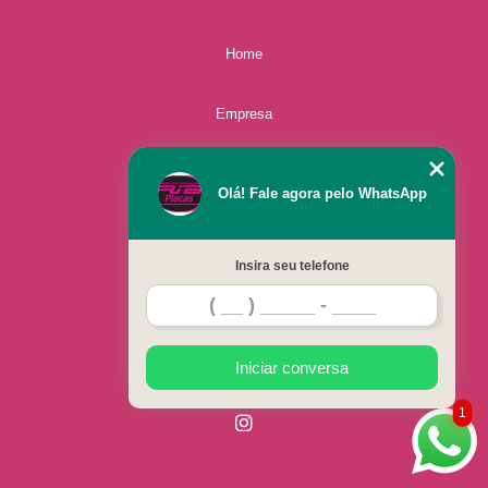
Home
Empresa
Missão
Olá! Fale agora pelo WhatsApp
Serviços
Insira seu telefone
Contato
Mapa do site
Iniciar conversa
1