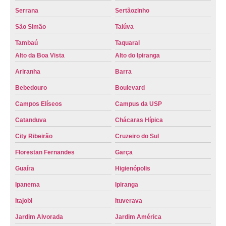
Serrana
Sertãozinho
qual o valor do emplacamento da placa mercosul agendar Severinia
São Simão
Taiúva
onde fazer emplacamento mercosul valor Lapa
Tambaú
Taquaral
valor emplacamento mercosul agendar Motuca
Alto da Boa Vista
Alto do Ipiranga
valor de emplacamento placa mercosul Vila Monte Alegre
Ariranha
Barra
emplacamento mercosul preço agendar São José do Rio Preto
Bebedouro
Boulevard
valor de emplacamento mercosul agendar Cravinhos
Campos Elíseos
Campus da USP
onde fazer emplacamento mercosul preço Catalão
Catanduva
Chácaras Hípica
valor do emplacamento mercosul agendamento São Joaquim da Barra
City Ribeirão
Cruzeiro do Sul
valor emplacamento mercosul agendamento Votuporanga
Florestan Fernandes
Garça
preço emplacamento mercosul agendamento Jardim Procópio
Guaíra
Higienópolis
mercosul emplacamento preço Nuporanga
Ipanema
Ipiranga
emplacamento mercosul valor agendar Jardim Botânico
Itajobi
Ituverava
preço emplacamento mercosul Jardim José Roberto Téo
Jardim Alvorada
Jardim América