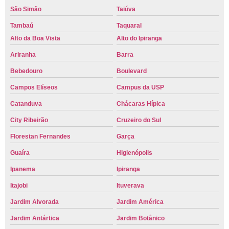
São Simão
Taiúva
Tambaú
Taquaral
Alto da Boa Vista
Alto do Ipiranga
Ariranha
Barra
Bebedouro
Boulevard
Campos Elíseos
Campus da USP
Catanduva
Chácaras Hípica
City Ribeirão
Cruzeiro do Sul
Florestan Fernandes
Garça
Guaíra
Higienópolis
Ipanema
Ipiranga
Itajobi
Ituverava
Jardim Alvorada
Jardim América
Jardim Antártica
Jardim Botânico