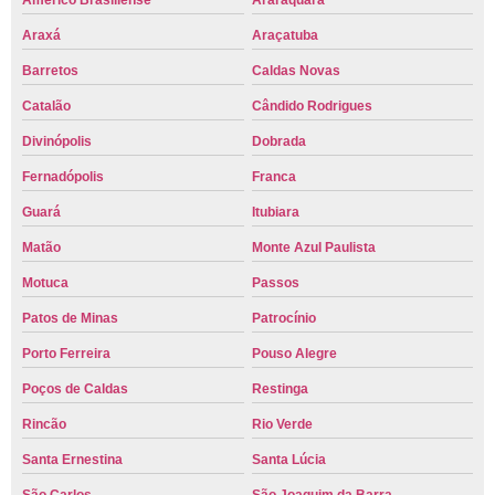
Américo Brasiliense
Araraquara
Araxá
Araçatuba
Barretos
Caldas Novas
Catalão
Cândido Rodrigues
Divinópolis
Dobrada
Fernadópolis
Franca
Guará
Itubiara
Matão
Monte Azul Paulista
Motuca
Passos
Patos de Minas
Patrocínio
Porto Ferreira
Pouso Alegre
Poços de Caldas
Restinga
Rincão
Rio Verde
Santa Ernestina
Santa Lúcia