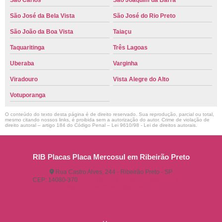
São Carlos
São Joaquim da Barra
São José da Bela Vista
São José do Rio Preto
São João da Boa Vista
Taiaçu
Taquaritinga
Três Lagoas
Uberaba
Varginha
Viradouro
Vista Alegre do Alto
Votuporanga
O conteúdo do texto desta página é de direito reservado. Sua reprodução, parcial ou total,
mesmo citando nossos links, é proibida sem a autorização do autor. Crime de violação de
direito autoral – artigo 184 do Código Penal –
Lei 9610/98 - Lei de direitos autorais
.
RIB Placas Placa Mercosul em Ribeirão Preto
Rua Castro Alves, 244 - Ribeirão Preto - SP
CEP: 14080-370
(16) 3515-1150
(16) 98825-2142
ribplacasautomotivas@gmail.com