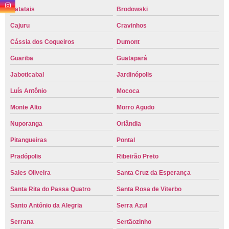
Batatais
Brodowski
Cajuru
Cravinhos
Cássia dos Coqueiros
Dumont
Guariba
Guatapará
Jaboticabal
Jardinópolis
Luís Antônio
Mococa
Monte Alto
Morro Agudo
Nuporanga
Orlândia
Pitangueiras
Pontal
Pradópolis
Ribeirão Preto
Sales Oliveira
Santa Cruz da Esperança
Santa Rita do Passa Quatro
Santa Rosa de Viterbo
Santo Antônio da Alegria
Serra Azul
Serrana
Sertãozinho