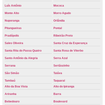
Luís Antônio
Mococa
Monte Alto
Morro Agudo
Nuporanga
Orlândia
Pitangueiras
Pontal
Pradópolis
Ribeirão Preto
Sales Oliveira
Santa Cruz da Esperança
Santa Rita do Passa Quatro
Santa Rosa de Viterbo
Santo Antônio da Alegria
Serra Azul
Serrana
Sertãozinho
São Simão
Taiúva
Tambaú
Taquaral
Alto da Boa Vista
Alto do Ipiranga
Ariranha
Barra
Bebedouro
Boulevard