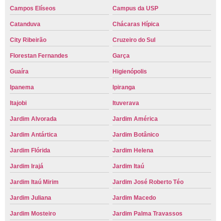
Campos Elíseos
Campus da USP
Catanduva
Chácaras Hípica
City Ribeirão
Cruzeiro do Sul
Florestan Fernandes
Garça
Guaíra
Higienópolis
Ipanema
Ipiranga
Itajobi
Ituverava
Jardim Alvorada
Jardim América
Jardim Antártica
Jardim Botânico
Jardim Flórida
Jardim Helena
Jardim Irajá
Jardim Itaú
Jardim Itaú Mirim
Jardim José Roberto Téo
Jardim Juliana
Jardim Macedo
Jardim Mosteiro
Jardim Palma Travassos