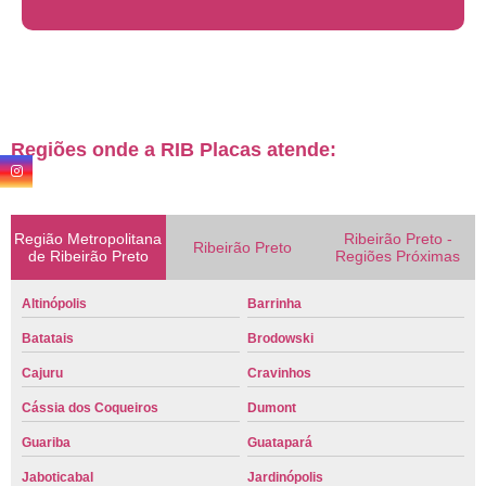
Regiões onde a RIB Placas atende:
Região Metropolitana
Ribeirão Preto -
Ribeirão Preto
de Ribeirão Preto
Regiões Próximas
Altinópolis
Barrinha
Batatais
Brodowski
Cajuru
Cravinhos
Cássia dos Coqueiros
Dumont
Guariba
Guatapará
Jaboticabal
Jardinópolis