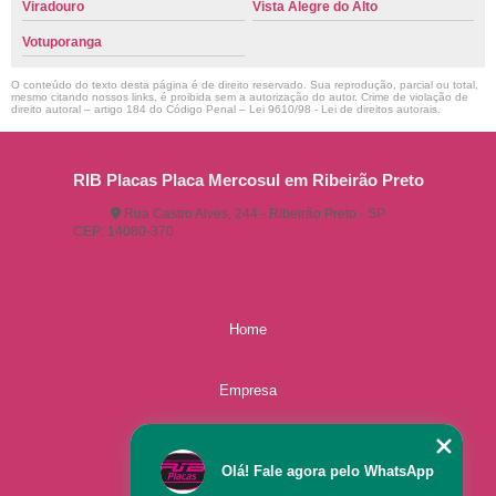
Viradouro
Vista Alegre do Alto
Votuporanga
O conteúdo do texto desta página é de direito reservado. Sua reprodução, parcial ou total,
mesmo citando nossos links, é proibida sem a autorização do autor. Crime de violação de
direito autoral – artigo 184 do Código Penal –
Lei 9610/98 - Lei de direitos autorais
.
RIB Placas Placa Mercosul em Ribeirão Preto
Rua Castro Alves, 244 - Ribeirão Preto - SP
CEP: 14080-370
(16) 3515-1150
(16) 98825-2142
ribplacasautomotivas@gmail.com
Home
Empresa
Missão
Olá! Fale agora pelo WhatsApp