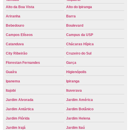
Alto da Boa Vista
Alto do Ipiranga
Ariranha
Barra
Bebedouro
Boulevard
Campos Elíseos
Campus da USP
Catanduva
Chácaras Hípica
City Ribeirão
Cruzeiro do Sul
Florestan Fernandes
Garça
Guaíra
Higienópolis
Ipanema
Ipiranga
Itajobi
Ituverava
Jardim Alvorada
Jardim América
Jardim Antártica
Jardim Botânico
Jardim Flórida
Jardim Helena
Jardim Irajá
Jardim Itaú