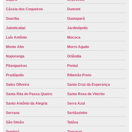
Cássia dos Coqueiros
Dumont
Guariba
Guatapará
Jaboticabal
Jardinópolis
Luís Antônio
Mococa
Monte Alto
Morro Agudo
Nuporanga
Orlândia
Pitangueiras
Pontal
Pradópolis
Ribeirão Preto
Sales Oliveira
Santa Cruz da Esperança
Santa Rita do Passa Quatro
Santa Rosa de Viterbo
Santo Antônio da Alegria
Serra Azul
Serrana
Sertãozinho
São Simão
Taiúva
Tambaú
Taquaral