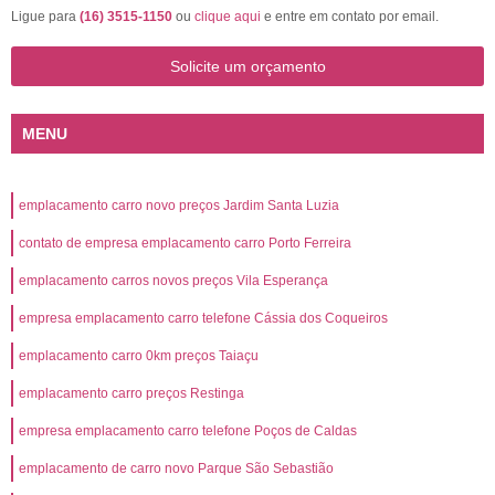
Ligue para
(16) 3515-1150
ou
clique aqui
e entre em contato por email.
Solicite um orçamento
MENU
emplacamento carro novo preços Jardim Santa Luzia
contato de empresa emplacamento carro Porto Ferreira
emplacamento carros novos preços Vila Esperança
empresa emplacamento carro telefone Cássia dos Coqueiros
emplacamento carro 0km preços Taiaçu
emplacamento carro preços Restinga
empresa emplacamento carro telefone Poços de Caldas
emplacamento de carro novo Parque São Sebastião