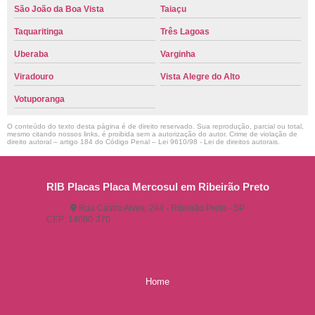
São João da Boa Vista
Taiaçu
Taquaritinga
Três Lagoas
Uberaba
Varginha
Viradouro
Vista Alegre do Alto
Votuporanga
O conteúdo do texto desta página é de direito reservado. Sua reprodução, parcial ou total,
mesmo citando nossos links, é proibida sem a autorização do autor. Crime de violação de
direito autoral – artigo 184 do Código Penal –
Lei 9610/98 - Lei de direitos autorais
.
RIB Placas Placa Mercosul em Ribeirão Preto
Rua Castro Alves, 244 - Ribeirão Preto - SP
CEP: 14080-370
(16) 3515-1150
(16) 98825-2142
ribplacasautomotivas@gmail.com
Home