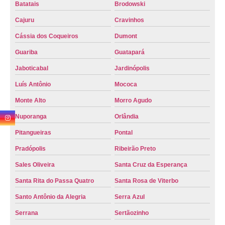
emplacamento de veículo orçamento Royal Park
Batatais
Brodowski
onde fazer emplacamento de veículo zero km Jardim Procópio
Cajuru
Cravinhos
emplacamento de veículo usado orçamento Vila Tamandaré
Cássia dos Coqueiros
Dumont
Guariba
Guatapará
onde fazer emplacamento veicular Catalão
Jaboticabal
Jardinópolis
onde fazer detran emplacamento de veículo José Sampaio
Luís Antônio
Mococa
emplacamento veículo zero orçamento Jardim Procópio
Monte Alto
Morro Agudo
emplacamento veicular Restinga
Nuporanga
Orlândia
onde fazer emplacamento de veículo usado Porto Ferreira
Pitangueiras
Pontal
emplacamento de veículo zero km orçamento Vila Gertrudes
Pradópolis
Ribeirão Preto
emplacamento veículo zero Jardim Mosteiro
Sales Oliveira
Santa Cruz da Esperança
emplacamento de veículo Cássia dos Coqueiros
Santa Rita do Passa Quatro
Santa Rosa de Viterbo
emplacamento de veículo zero km Jardim Botânico
Santo Antônio da Alegria
Serra Azul
emplacamento veículos orçamento Cândido Rodrigues
Serrana
Sertãozinho
onde fazer processo de emplacamento de veículo zero Votuporanga