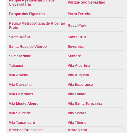
Parque Residencial Cidade
Parque São Sebastião
Universitária
Parque das Figueiras
Porto Ferreira
Região Metropolitana de Ribeirão
Royal Park
Preto
Santa Adélia
Santa Cruz
Santa Rosa do Viterbo
Severinia
Sumarezinho
Sumaré
Tabapuã
Vila Albertina
Vila Amélia
Vila Augusta
Vila Carvalho
Vila Esperança
Vila Gertrudes
Vila Lobato
Vila Monte Alegre
Vila Santa Terezinha
Vila Saudade
Vila Seixas
Vila Tamandaré
Vila Tibério
Américo Brasiliense
Araraquara