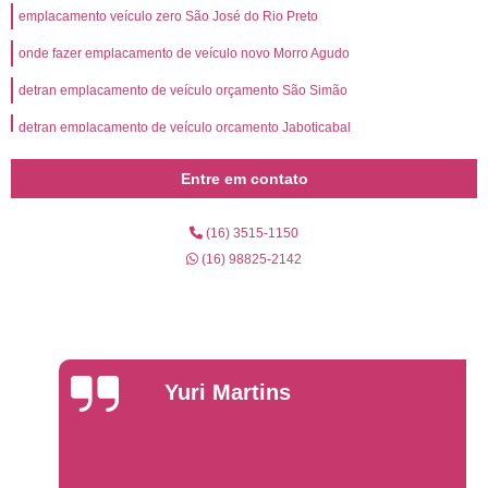
emplacamento veículo zero São José do Rio Preto
onde fazer emplacamento de veículo novo Morro Agudo
detran emplacamento de veículo orçamento São Simão
detran emplacamento de veículo orçamento Jaboticabal
onde fazer emplacamento de veículo novo Guará
Entre em contato
onde fazer emplacamento do veículo Severinia
(16) 3515-1150
emplacamento de veículo zero Santa Rosa de Viterbo
(16) 98825-2142
onde fazer emplacamento de veículo Jardim Recreio
emplacamento de veículo usado Jardim Itaú Mirim
emplacamento de veículo novo São José do Rio Preto
emplacamento de veículo zero orçamento São Joaquim da Barra
Yuri Martins
emplacamento de veículo novo orçamento Cândido Rodrigues
emplacamento de veículo zero km Campos Elíseos