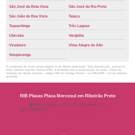
São José da Bela Vista
São José do Rio Preto
São João da Boa Vista
Taiaçu
Taquaritinga
Três Lagoas
Uberaba
Varginha
Viradouro
Vista Alegre do Alto
Votuporanga
O conteúdo do texto desta página é de direito reservado. Sua reprodução, parcial ou
total, mesmo citando nossos links, é proibida sem a autorização do autor. Crime de
violação de direito autoral – artigo 184 do Código Penal –
Lei 9610/98 - Lei de direitos
autorais
.
RIB Placas Placa Mercosul em Ribeirão Preto
Rua Castro Alves, 244 - Ribeirão Preto - SP
CEP: 14080-370
(16) 3515-1150
(16) 98825-2142
ribplacasautomotivas@gmail.com