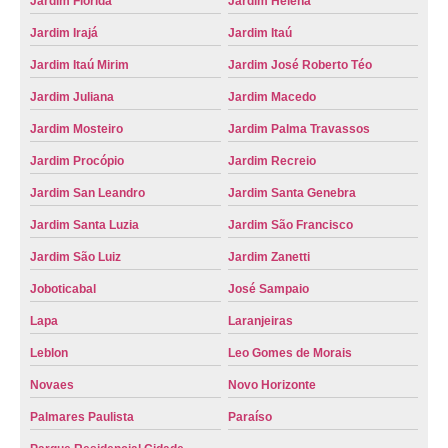
Jardim Flórida
Jardim Helena
emplacamento de veículo novo orçamento Passos
Jardim Irajá
Jardim Itaú
onde fazer emplacamento de veículo zero km Barrinha
Jardim Itaú Mirim
Jardim José Roberto Téo
onde fazer emplacamento de veículo zero Matão
Jardim Juliana
Jardim Macedo
onde fazer emplacamento veículo novo Florestan Fernandes
Jardim Mosteiro
Jardim Palma Travassos
onde fazer emplacamento de veículo usado Vila Carvalho
Jardim Procópio
Jardim Recreio
Jardim San Leandro
Jardim Santa Genebra
emplacamento veículo novo Santa Cruz
Jardim Santa Luzia
Jardim São Francisco
emplacamento do veículo Três Lagoas
Jardim São Luiz
Jardim Zanetti
emplacamento veículos Leblon
Joboticabal
José Sampaio
onde fazer emplacamento veículo novo Jardim Santa Luzia
Lapa
Laranjeiras
onde fazer emplacamento de veículo zero Pradópolis
Leblon
Leo Gomes de Morais
emplacamento veículos Passos
Novaes
Novo Horizonte
Palmares Paulista
Paraíso