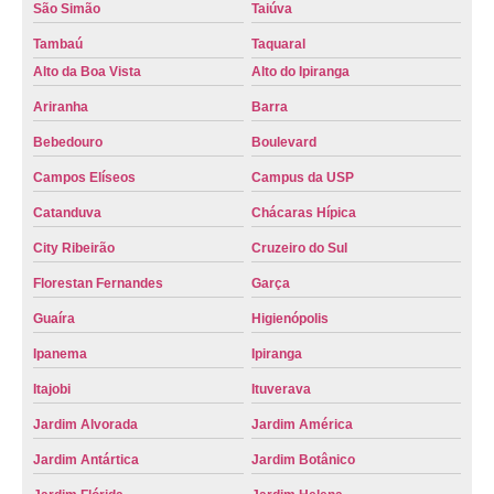
São Simão
Taiúva
emplacamento veicular Três Lagoas
Tambaú
Taquaral
emplacamento do veículo orçamento Jardim Zanetti
Alto da Boa Vista
Alto do Ipiranga
Ariranha
Barra
emplacamento veicular orçamento Itubiara
Bebedouro
Boulevard
onde fazer emplacamento veículo zero Catalão
Campos Elíseos
Campus da USP
processo de emplacamento de veículo zero orçamento Américo Brasiliense
Catanduva
Chácaras Hípica
onde fazer emplacamento do veículo Vila Augusta
City Ribeirão
Cruzeiro do Sul
emplacamento de veículo zero km orçamento Jaboticabal
Florestan Fernandes
Garça
emplacamento de veículo zero Santa Cruz da Esperança
Guaíra
Higienópolis
onde fazer emplacamento veicular Jardim Zanetti
Ipanema
Ipiranga
emplacamento de veículo usado Vila Tamandaré
Itajobi
Ituverava
detran emplacamento de veículo Araçatuba
Jardim Alvorada
Jardim América
emplacamento veículo novo orçamento Novo Horizonte
Jardim Antártica
Jardim Botânico
emplacamento de veículo novo Jardim Irajá