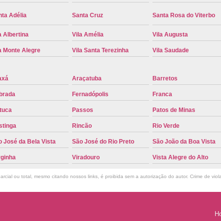
Troca de Placa Cravinhos
Troca de 
ta Adélia
Santa Cruz
Santa Rosa do Viterbo
Troca de Placa Detran
Troca de P
a Albertina
Vila Amélia
Vila Augusta
Troca de Placa para Mercosul
Troca de 
a Monte Alegre
Vila Santa Terezinha
Vila Saudade
Troca para Placa Mercosul
Troca da Pl
Troca de Placa Automotiva
Troca de
axá
Araçatuba
Barretos
Troca de Placa do Veículo
Troca de
brada
Fernadópolis
Franca
Troca de Placas de Veículo
Troca de 
tuca
Passos
Patos de Minas
Troca Placa de Carro
Placa Mer
stinga
Rincão
Rio Verde
 José da Bela Vista
São José do Rio Preto
São João da Boa Vista
Troca de Placa no Detran
Troca de P
rginha
Viradouro
Vista Alegre do Alto
Troca de Placa Veicular
Troca Placa
Troca Placa Mercosul
Troca Placa Ri
rcial ou total, mesmo citando nossos links, é proibida sem a autorização do autor. Crime de viol
H