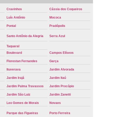
e Carro Oficial
Placa de um Carro
Cravinhos
Cássia dos Coqueiros
 um Carro Ribeirão Preto
Placa Nova Carro
Luís Antônio
Mococa
e no Carro
Placa Vermelha de Carro
Pontal
Pradópolis
laca Veicular
Placa Veicular Amarela
Santo Antônio da Alegria
Serra Azul
ular Cinza
Placa Veicular Cravinhos
Taquaral
 Veicular Nova
Placa Veicular Preta
Boulevard
Campos Elíseos
 Veicular Verde
Placa Veicular Vermelha
Florestan Fernandes
Garça
eforma de Placa Automotiva Cravinhos
Ituverava
Jardim Alvorada
irão Preto
Reforma de Placa Carro
Jardim Irajá
Jardim Itaú
 Placa Automotiva
Reforma Placa Carro
Jardim Palma Travassos
Jardim Procópio
Jardim São Luiz
Jardim Zanetti
Reformar Placa de Veículo
Leo Gomes de Morais
Novaes
va
Serviço de Reforma de Placa Veicular
Troca de Placa
Troca de Placa Carro
Parque das Figueiras
Porto Ferreira