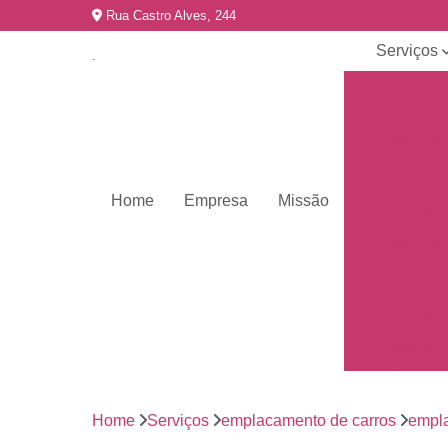
Rua Castro Alves, 244
Serviços
Emplacame
de carros
Emplacame
de motos
Emplacame
Home
Empresa
Missão
de veículo
Emplacame
para veícul
Emplacamen
mercosul
Emplacar 
carros
Empresas 
emplacame
Home
Serviços
emplacamento de carros
empl