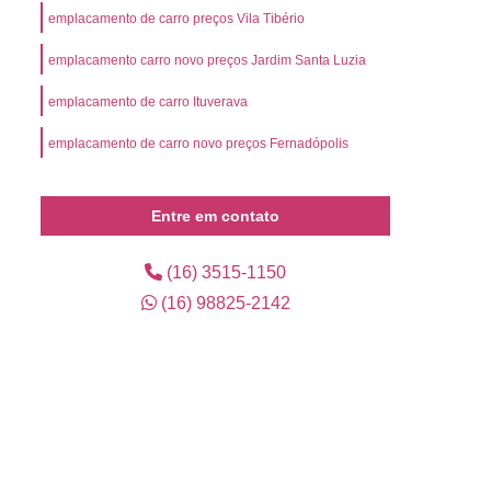
l
Preço Emplacamento Mercosul
emplacamento de carro preços Vila Tibério
Mercosul
Valor de Emplacamento Mercosul
emplacamento carro novo preços Jardim Santa Luzia
or Emplacamento Mercosul
Emplacar Carro
emplacamento de carro Ituverava
arro Ribeirão Preto
Emplacar Carro Usado
emplacamento de carro novo preços Fernadópolis
mplacar o Veículo
Emplacar o Veículo Novo
eículo Novo
Emplacar Veículo Zero
Entre em contato
 Credenciada para Emplacamento
presa de Emplacamento Credenciada
(16) 3515-1150
(16) 98825-2142
Empresa de Emplacamento de Carros
Empresa de Emplacamento de Veículo
os
Empresa de Emplacamento Mercosul
lacadora
Emplacadora Cravinhos
ra Mercosul
Emplacadora Ribeirão Preto