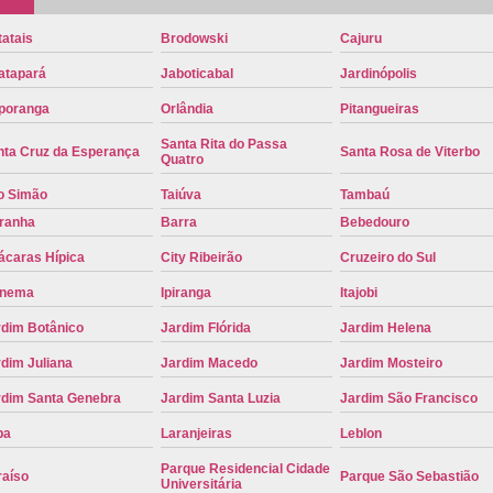
Placa de Carro Cinza
Placa d
atais
Brodowski
Cajuru
Placa de um Carro Cravinhos
Placa de
atapará
Jaboticabal
Jardinópolis
Placa Preta de Carro
Placa Verd
poranga
Orlândia
Pitangueiras
Placa de Identificação Veicular
P
Santa Rita do Passa
nta Cruz da Esperança
Santa Rosa de Viterbo
Quatro
Placa Veicular Azul
Placa Veic
o Simão
Taiúva
Tambaú
Placa Veicular Mercosul
Placa
iranha
Barra
Bebedouro
Placa Veicular Ribeirão Preto
Placa
ácaras Hípica
City Ribeirão
Cruzeiro do Sul
Reforma de Placa Automotiva
R
anema
Ipiranga
Itajobi
Reforma de Placa Automotiva Ribe
rdim Botânico
Jardim Flórida
Jardim Helena
Reforma de Placa Veicular
Reforma
dim Juliana
Jardim Macedo
Jardim Mosteiro
rdim Santa Genebra
Jardim Santa Luzia
Jardim São Francisco
Reforma Placa Veicular
pa
Laranjeiras
Leblon
Serviço de Reforma de Placa Automoti
Parque Residencial Cidade
Serviço de Reforma Placa Veicular
raíso
Parque São Sebastião
Universitária