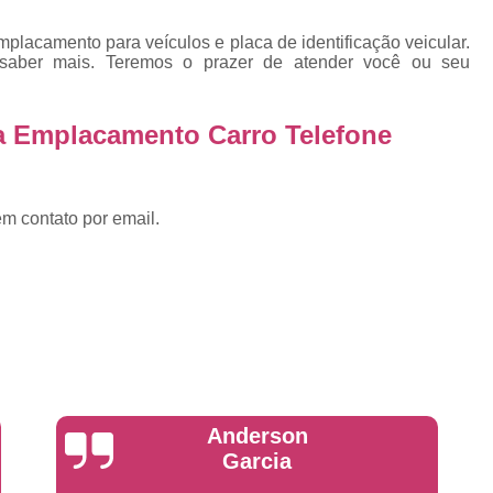
Emplacadoras
Emplacadoras C
Empresa Emplacadora de Veículos
Emp
lacamento para veículos e placa de identificação veicular.
 saber mais. Teremos o prazer de atender você ou seu
Placa de Moto
Placa de Mot
Placa Mercosul de Moto
Placa Me
a Emplacamento Carro Telefone
Placa Moto
Placa Moto Mercosul
Placa para Moto Mercosul
Fabrica de 
em contato por email.
Placa Automotiva
Placa Automoti
Placa Automotiva Dianteir
Placa Automotiva Personalizad
Placa Automotiva Verde
Placa Merco
Placa Azul de Carro
Placa de Carro
Placa de Carro Cravinhos
Placa
Yuri Martins
Placa de Carro Ribeirão Preto
P
Placa Preta Carro
Placa V