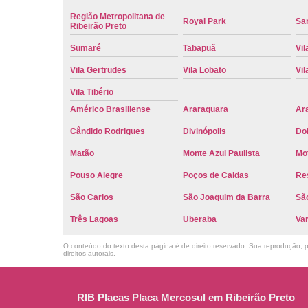
Região Metropolitana de
Royal Park
San
Ribeirão Preto
Sumaré
Tabapuã
Vil
Vila Gertrudes
Vila Lobato
Vil
Vila Tibério
Américo Brasiliense
Araraquara
Ar
Cândido Rodrigues
Divinópolis
Do
Matão
Monte Azul Paulista
Mo
Pouso Alegre
Poços de Caldas
Re
São Carlos
São Joaquim da Barra
São
Três Lagoas
Uberaba
Va
O conteúdo do texto desta página é de direito reservado. Sua reprodução, pa
direitos autorais
.
RIB Placas Placa Mercosul em Ribeirão Preto