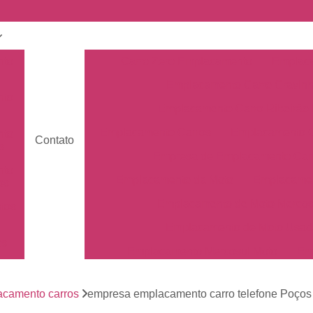
nto
Carro Zero Emplacamento
Emplaca
Emplacamento Carro Cravin
nto
Emplacamento Carro Ribeirão 
Emplacamento Carros
Emplacamento C
nto
Contato
s
Empresa de Emplacamento Car
nto
Emplacamento da Moto
Emplacamen
os
Emplacamento de Moto Mercos
tos
Emplacamento de Moto Usad
os
Emplacamento Mercosul Moto
Em
Primeiro Emplacamento da Mot
de
nto
acamento carros
empresa emplacamento carro telefone Poços
Emplacamento da Placa Mer