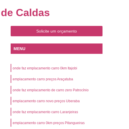
o
Emplacamento de Carro Zero
 de Caldas
mplacamento de Veículo Placa Mercosul
Km
Emplacamento de Veículos Zero
Solicite um orçamento
 do Veículo
Emplacamento Veículos Novos
Detran Emplacamento de Veículo
MENU
mplacamento de Veículo Cravinhos
Emplacamento de Veículo Ribeirão Preto
onde faz emplacamento carro 0km Itajobi
o
Emplacamento de Veículo Zero
emplacamento carro preços Araçatuba
ento Veículo Zero
Emplacamento Veículos
onde faz emplacamento de carro zero Patrocínio
sso de Emplacamento de Veículo Zero
emplacamento carro novo preços Uberaba
osul
Emplacamento Mercosul
os
Emplacamento Mercosul Preço
onde faz emplacamento carro Laranjeiras
Preto
Emplacamento Mercosul Valor
emplacamento carro 0km preços Pitangueiras