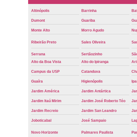
Altinópolis
Barrinha
Bat
Dumont
Guariba
Gu
Monte Alto
Morro Agudo
Nu
Ribeirão Preto
Sales Oliveira
Sa
Serrana
Sertãozinho
Sã
Alto da Boa Vista
Alto do Ipiranga
Ar
Campus da USP
Catanduva
Ch
Guaíra
Higienópolis
Ip
Jardim América
Jardim Antártica
Ja
Jardim Itaú Mirim
Jardim José Roberto Téo
Jar
Jardim Recreio
Jardim San Leandro
Ja
Joboticabal
José Sampaio
La
Novo Horizonte
Palmares Paulista
Pa