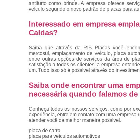
placas
antifurto como brinde. A empresa oferece servi
veículo segundo o novo padrão de placas para au
Troca de pla
Interessado em empresa empla
Troca de pla
de veículo
Caldas?
Trocas d
placas
Saiba que através da RIB Placas você encont
mercosul, emplacamento de veículo, placa autom
entre outras opções de serviços da área de pla
satisfação a todos os clientes, a empresa entend
um. Tudo isso só é possível através do investime
Saiba onde encontrar uma emp
necessária quando falamos de 
Conheça todos os nossos serviços, como por exem
experiência, entre em contato com uma empresa ref
atender você da melhor maneira possível.
placa de carro
placa para veículos automotivos