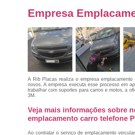
Empresa
emplacado
Empresa Emplacamen
Placa de mo
Placas
automotiv
Placas de ca
Placas d
veículo
Placas
mercosul
A Rib Placas realiza o empresa emplacamento c
Placas mod
novos. A empresa executa esse processo em ape
mercosul
trabalhar com suportes para carros e motos, a o
3M.
Placas pa
carro
Veja mais informações sobre 
Placas
emplacamento carro telefone 
veiculare
Reforma d
Ao contratar o serviço de emplacamento veicula