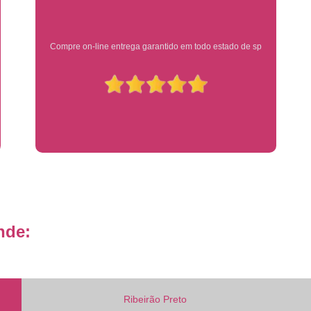
Placa de Veículo Detran
Placa de
Placa Mercosul Veículo Oficial
P
Ótimo atendimento
Placa Veículo Detran
Placa Veículo
Troca Placa de Veículo
Troca Pla
Placa Azul Mercosul
Placa da
Placa do Mercosul
Placa Me
Placa Mercosul Preta
Placa Mercosul
Placa Padrão Mercosul
Placa Ver
Modelo de Placa Mercosul
Modelo Placa
nde:
Modelo Placa Mercosul Ribeir
Placa de Veículo Mercosul
Placa
Placa Mercosul com Nome da Cidade
P
Ribeirão Preto
Placa Amarela Carro
Placa Ca