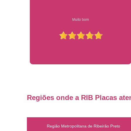
Compre on-line entrega garantido em todo estado de sp
Regiões onde a RIB Placas ate
Região Metropolitana de Ribeirão Preto