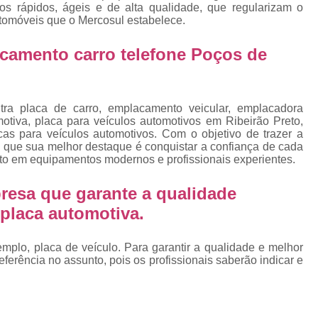
Emplacamento Placa Mercosu
ços rápidos, ágeis e de alta qualidade, que regularizam o
tomóveis que o Mercosul estabelece.
cas
Qual o Valor do Emplacamento da Placa 
camento carro telefone Poços de
cas
Valor do Emplacamento Mercosul
Val
s
Emplacar Carro Cravinhos
Emplacar C
e
Emplacar Carros
Emplacar o Carro
E
ra placa de carro, emplacamento veicular, emplacadora
otiva, placa para veículos automotivos em Ribeirão Preto,
Emplacar Veículo
Emplacar V
cas para veículos automotivos. Com o objetivo de trazer a
e que sua melhor destaque é conquistar a confiança de cada
Emplacar Veículos
Empresa
nto em equipamentos modernos e profissionais experientes.
Empresa de Emplacamento
Em
resa que garante a qualidade
Empresa de Emplacamento de Carro
placa automotiva.
Empresa de Emplacamento de Moto
Empresa de Emplacamento de Veícul
plo, placa de veículo. Para garantir a qualidade e melhor
erência no assunto, pois os profissionais saberão indicar e
Empresa Emplacamento
Emp
Emplacadora de Veículos
Emplacado