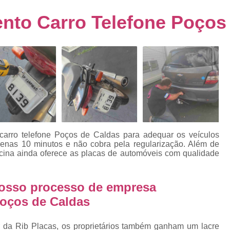
s
Emplacamento de Carro Usad
ra
to Carro Telefone Poços
Emplacamento de Veículo Pcd
E
tos
Emplacamento de Veículo Zero 
as
Emplacamento do Carro
Emplacamento
rro
Emplacamento Veículos Zero
e
Emplacamento de Veículo
E
Emplacamento de Veículo Novo
Emplacamento de Veículo Usad
arro telefone Poços de Caldas para adequar os veículos
elo
nas 10 minutos e não cobra pela regularização. Além de
Emplacamento Veículo Novo
Emplacam
ficina ainda oferece as placas de automóveis com qualidade
Emplacamento Veicular
Proce
ra
Detran Emplacamento Merc
nosso processo de empresa
Poços de Caldas
Emplacamento Mercosul Cravinh
s
Emplacamento Mercosul Ribeirão 
e
r da Rib Placas, os proprietários também ganham um lacre