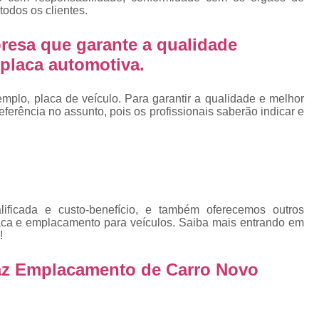
Emplacadoras
Emplacadoras C
todos os clientes.
Empresa Emplacadora de Veículos
Emp
resa que garante a qualidade
Placa de Moto
Placa de Mot
placa automotiva.
Placa Mercosul de Moto
Placa Me
Placa Moto
Placa Moto Mercosul
plo, placa de veículo. Para garantir a qualidade e melhor
erência no assunto, pois os profissionais saberão indicar e
Placa para Moto Mercosul
Fabrica de 
Placa Automotiva
Placa Automoti
Placa Automotiva Dianteir
Placa Automotiva Personalizad
ficada e custo-benefício, e também oferecemos outros
Placa Automotiva Verde
Placa Merco
laca e emplacamento para veículos. Saiba mais entrando em
!
Placa Azul de Carro
Placa de Carro
az Emplacamento de Carro Novo
Placa de Carro Cravinhos
Placa
Placa de Carro Ribeirão Preto
P
Placa Preta Carro
Placa V