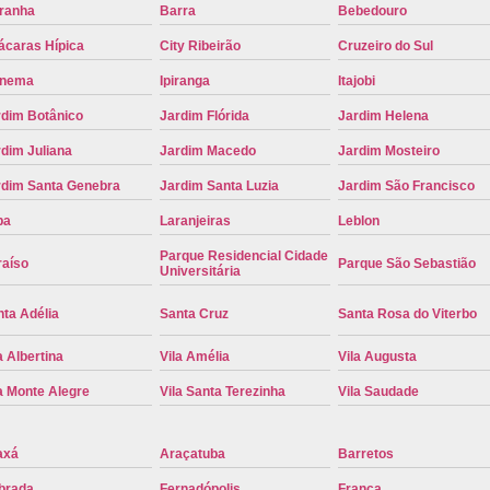
iranha
Barra
Bebedouro
Troca de Placa Cravinhos
Troca de 
ácaras Hípica
City Ribeirão
Cruzeiro do Sul
Troca de Placa Detran
Troca de P
anema
Ipiranga
Itajobi
Troca de Placa para Mercosul
Troca de 
rdim Botânico
Jardim Flórida
Jardim Helena
Troca para Placa Mercosul
Troca da Pl
dim Juliana
Jardim Macedo
Jardim Mosteiro
Troca de Placa Automotiva
Troca de
rdim Santa Genebra
Jardim Santa Luzia
Jardim São Francisco
Troca de Placa do Veículo
Troca de
pa
Laranjeiras
Leblon
Troca de Placas de Veículo
Troca de 
Parque Residencial Cidade
raíso
Parque São Sebastião
Universitária
Troca Placa de Carro
Placa Mer
ta Adélia
Santa Cruz
Santa Rosa do Viterbo
Troca de Placa no Detran
Troca de P
Troca de Placa Veicular
Troca Placa
a Albertina
Vila Amélia
Vila Augusta
Troca Placa Mercosul
Troca Placa Ri
a Monte Alegre
Vila Santa Terezinha
Vila Saudade
axá
Araçatuba
Barretos
brada
Fernadópolis
Franca