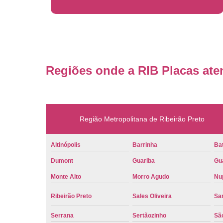
Regiões onde a RIB Placas ate
Região Metropolitana de Ribeirão Preto
Altinópolis
Barrinha
Bat
Dumont
Guariba
Gu
Monte Alto
Morro Agudo
Nu
Ribeirão Preto
Sales Oliveira
Sa
Serrana
Sertãozinho
Sã