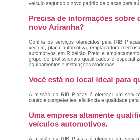
placas
veículo segundo o novo padrão de placas para au
Troca de pla
Precisa de informações sobre 
Troca de pla
novo Ariranha?
de veículo
Trocas d
Confira os serviços oferecidos pela RIB Placa
placas
veículo, placa automotiva, emplacadora mercosul
automotivos em Ribeirão Preto e emplacamento v
grupo de profissionais qualificados e especia
equipamentos e instalações modernas.
Você está no local ideal para
A missão da RIB Placas é oferecer um serviç
controle competentes, eficiência e qualidade para 
Uma empresa altamente qualifi
veículos automotivos.
A missão da RIB Placas é oferecer um serviç