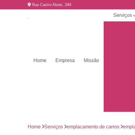
Rua Castro Alves, 244
Serviços
Emplacame
de carros
Emplacame
de motos
Emplacame
Home
Empresa
Missão
de veículo
Emplacame
para veícul
Emplacamen
mercosul
Emplacar 
carros
Empresas 
emplacame
Home
Serviços
emplacamento de carros
empl