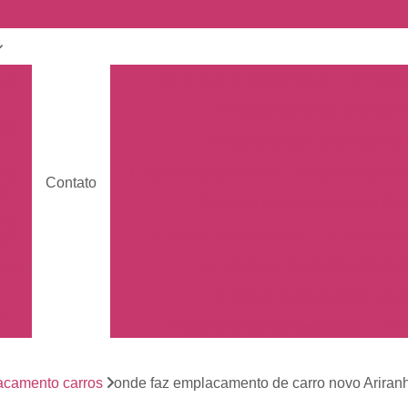
nto
Carro Zero Emplacamento
Emplaca
Emplacamento Carro Cravin
nto
Emplacamento Carro Ribeirão 
Emplacamento Carros
Emplacamento C
nto
Contato
s
Empresa de Emplacamento Car
nto
Emplacamento da Moto
Emplacamen
os
Emplacamento de Moto Mercos
tos
Emplacamento de Moto Usad
os
Emplacamento Mercosul Moto
Em
Primeiro Emplacamento da Mot
de
nto
acamento carros
onde faz emplacamento de carro novo Ariran
Emplacamento da Placa Mer