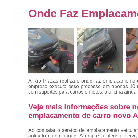
Empresa
emplacado
Onde Faz Emplacame
Placa de mo
Placas
automotiv
Placas de ca
Placas d
veículo
Placas
mercosul
A Rib Placas realiza o onde faz emplacamento 
Placas mod
empresa executa esse processo em apenas 10 mi
mercosul
com suportes para carros e motos, a oficina aind
Placas pa
Veja mais informações sobre n
carro
emplacamento de carro novo A
Placas
veiculare
Ao contratar o serviço de emplacamento veicula
Reforma d
antifurto como brinde. A empresa oferece servi