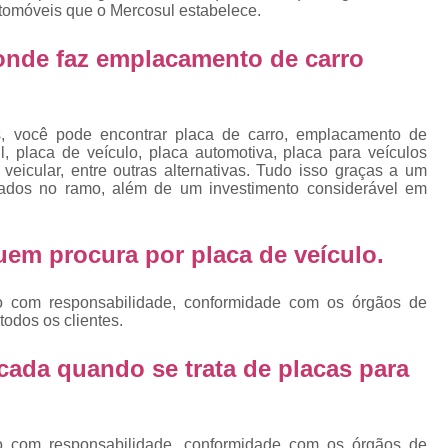
Emplacamento Placa Mercosu
tomóveis que o Mercosul estabelece.
cas
Qual o Valor do Emplacamento da Placa 
onde faz emplacamento de carro
cas
Valor do Emplacamento Mercosul
Val
s
Emplacar Carro Cravinhos
Emplacar C
e
s, você pode encontrar placa de carro, emplacamento de
Emplacar Carros
Emplacar o Carro
E
, placa de veículo, placa automotiva, placa para veículos
eicular, entre outras alternativas. Tudo isso graças a um
Emplacar Veículo
Emplacar V
lizados no ramo, além de um investimento considerável em
Emplacar Veículos
Empresa
Empresa de Emplacamento
Em
 quem procura por
placa de veículo
.
Empresa de Emplacamento de Carro
o com responsabilidade, conformidade com os órgãos de
Empresa de Emplacamento de Moto
todos os clientes.
Empresa de Emplacamento de Veícul
cada quando se trata de placas para
Empresa Emplacamento
Emp
Emplacadora de Veículos
Emplacado
o com responsabilidade, conformidade com os órgãos de