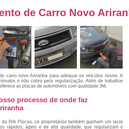
s
Emplacamento de Carro Usad
ra
nto de Carro Novo Arira
Emplacamento de Veículo Pcd
E
tos
Emplacamento de Veículo Zero 
as
Emplacamento do Carro
Emplacamento
rro
Emplacamento Veículos Zero
e
Emplacamento de Veículo
E
Emplacamento de Veículo Novo
Emplacamento de Veículo Usad
de carro novo Ariranha para adequar os veículos novos. A
elo
nutos e não cobra pela regularização. Além de trabalhar
Emplacamento Veículo Novo
Emplacam
a oferece as placas de automóveis com qualidade 3M.
Emplacamento Veicular
Proce
ra
osso processo de onde faz
Detran Emplacamento Merc
riranha
Emplacamento Mercosul Cravinh
s
Emplacamento Mercosul Ribeirão 
r da Rib Placas, os proprietários também ganham um lacre
e
ços rápidos, ágeis e de alta qualidade, que regularizam o