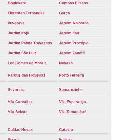
Boulevard
Campos Elíseos
Placa de Carro
Troca de Placa de Veículo
Florestan Fernandes
Garça
laca do Carro
Troca de Placa Mercosul
Ituverava
Jardim Alvorada
Placa Ribeirão Preto
Troca de Placa Veículo
Jardim Irajá
Jardim Itaú
aca do Veículo
Troca das Placas do Veículo
Jardim Palma Travassos
Jardim Procópio
 Placa de Moto
Troca de Placa de Motos
Jardim São Luiz
Jardim Zanetti
 Placa Veículos
Troca de Placas da Moto
Leo Gomes de Morais
Novaes
Placas do Carro
Troca de Placas Mercosul
Parque das Figueiras
Porto Ferreira
cosul Troca
Troca da Placa do Carro
Severinia
Sumarezinho
laca Nova
Troca de Placa Padrão Mercosul
Troca Placa Carro
Troca Placa Cravinhos
Vila Carvalho
Vila Esperança
beirão Preto
Vistoria para Troca de Placa
Vila Seixas
Vila Tamandaré
Caldas Novas
Catalão
Guará
Itubiara