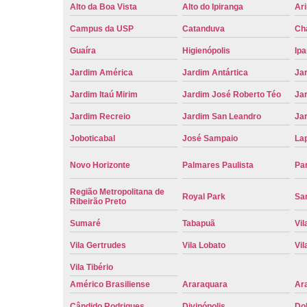
Alto da Boa Vista
Alto do Ipiranga
Ar
Campus da USP
Catanduva
Ch
Guaíra
Higienópolis
Ip
Jardim América
Jardim Antártica
Ja
Jardim Itaú Mirim
Jardim José Roberto Téo
Jar
Jardim Recreio
Jardim San Leandro
Ja
Joboticabal
José Sampaio
La
Novo Horizonte
Palmares Paulista
Pa
Região Metropolitana de
Royal Park
San
Ribeirão Preto
Sumaré
Tabapuã
Vil
Vila Gertrudes
Vila Lobato
Vil
Vila Tibério
Américo Brasiliense
Araraquara
Ar
Cândido Rodrigues
Divinópolis
Do