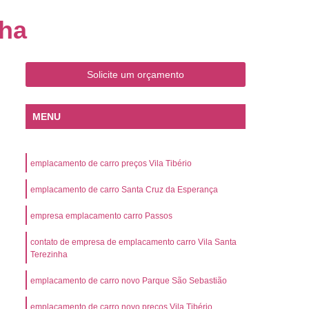
o
Emplacamento de Carro Zero
nha
mplacamento de Veículo Placa Mercosul
Km
Emplacamento de Veículos Zero
Solicite um orçamento
 do Veículo
Emplacamento Veículos Novos
Detran Emplacamento de Veículo
MENU
mplacamento de Veículo Cravinhos
Emplacamento de Veículo Ribeirão Preto
emplacamento de carro preços Vila Tibério
o
Emplacamento de Veículo Zero
emplacamento de carro Santa Cruz da Esperança
ento Veículo Zero
Emplacamento Veículos
empresa emplacamento carro Passos
sso de Emplacamento de Veículo Zero
contato de empresa de emplacamento carro Vila Santa
osul
Emplacamento Mercosul
Terezinha
os
Emplacamento Mercosul Preço
emplacamento de carro novo Parque São Sebastião
Preto
Emplacamento Mercosul Valor
emplacamento de carro novo preços Vila Tibério