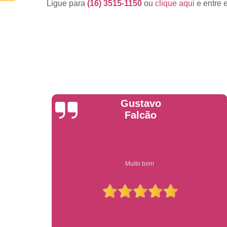
Ligue para
(16) 3515-1150
ou
clique aqui
e entre 
Anderson
Garcia
Compre on-line entrega garantido em todo estado de sp