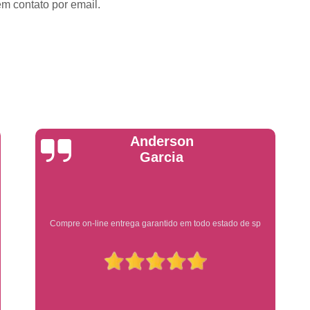
em contato por email.
Placa de Veículo Detran
Placa de
Placa Mercosul Veículo Oficial
P
Placa Veículo Detran
Placa Veículo
Troca Placa de Veículo
Troca Pla
Placa Azul Mercosul
Placa da
Placa do Mercosul
Placa Me
Yuri Martins
Placa Mercosul Preta
Placa Mercosul
Placa Padrão Mercosul
Placa Ver
Modelo de Placa Mercosul
Modelo Placa
Ótimo atendimento
Modelo Placa Mercosul Ribeir
Placa de Veículo Mercosul
Placa
Placa Mercosul com Nome da Cidade
P
Placa Amarela Carro
Placa Ca