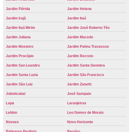
Jardim Flórida
Jardim Helena
Jardim Irajá
Jardim Itaú
Jardim Itaú Mirim
Jardim José Roberto Téo
Jardim Juliana
Jardim Macedo
Jardim Mosteiro
Jardim Palma Travassos
Jardim Procópio
Jardim Recreio
Jardim San Leandro
Jardim Santa Genebra
Jardim Santa Luzia
Jardim São Francisco
Jardim São Luiz
Jardim Zanetti
Joboticabal
José Sampaio
Lapa
Laranjeiras
Leblon
Leo Gomes de Morais
Novaes
Novo Horizonte
Palmares Paulista
Paraíso