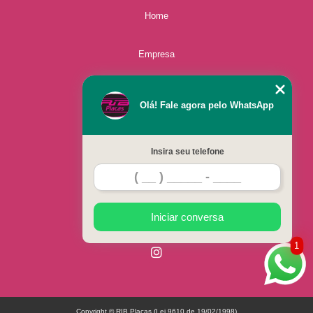
Home
Empresa
Missão
Olá! Fale agora pelo WhatsApp
Serviços
Insira seu telefone
Contato
Mapa do site
Iniciar conversa
1
Copyright © RIB Placas (Lei 9610 de 19/02/1998)