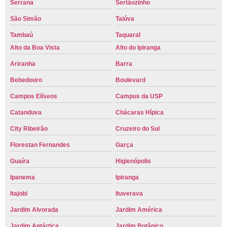
Serrana
Sertãozinho
São Simão
Taiúva
Tambaú
Taquaral
Alto da Boa Vista
Alto do Ipiranga
Ariranha
Barra
Bebedouro
Boulevard
Campos Elíseos
Campus da USP
Catanduva
Chácaras Hípica
City Ribeirão
Cruzeiro do Sul
Florestan Fernandes
Garça
Guaíra
Higienópolis
Ipanema
Ipiranga
Itajobi
Ituverava
Jardim Alvorada
Jardim América
Jardim Antártica
Jardim Botânico