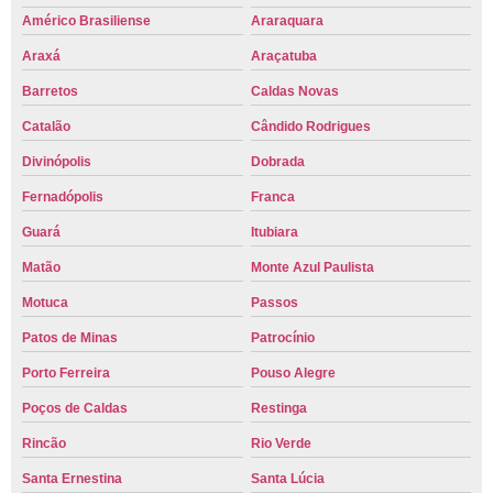
Américo Brasiliense
Araraquara
Araxá
Araçatuba
Barretos
Caldas Novas
Catalão
Cândido Rodrigues
Divinópolis
Dobrada
Fernadópolis
Franca
Guará
Itubiara
Matão
Monte Azul Paulista
Motuca
Passos
Patos de Minas
Patrocínio
Porto Ferreira
Pouso Alegre
Poços de Caldas
Restinga
Rincão
Rio Verde
Santa Ernestina
Santa Lúcia