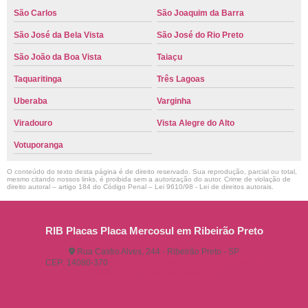
São Carlos
São Joaquim da Barra
São José da Bela Vista
São José do Rio Preto
São João da Boa Vista
Taiaçu
Taquaritinga
Três Lagoas
Uberaba
Varginha
Viradouro
Vista Alegre do Alto
Votuporanga
O conteúdo do texto desta página é de direito reservado. Sua reprodução, parcial ou total,
mesmo citando nossos links, é proibida sem a autorização do autor. Crime de violação de
direito autoral – artigo 184 do Código Penal –
Lei 9610/98 - Lei de direitos autorais
.
RIB Placas Placa Mercosul em Ribeirão Preto
Rua Castro Alves, 244 - Ribeirão Preto - SP
CEP: 14080-370
(16) 3515-1150
(16) 98825-2142
ribplacasautomotivas@gmail.com