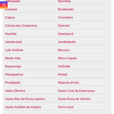
Altinópolis
Barrinha
Batatais
Brodowski
Cajuru
Cravinhos
Cássia dos Coqueiros
Dumont
Guariba
Guatapará
Jaboticabal
Jardinópolis
Luís Antônio
Mococa
Monte Alto
Morro Agudo
Nuporanga
Orlândia
Pitangueiras
Pontal
Pradópolis
Ribeirão Preto
Sales Oliveira
Santa Cruz da Esperança
Santa Rita do Passa Quatro
Santa Rosa de Viterbo
Santo Antônio da Alegria
Serra Azul