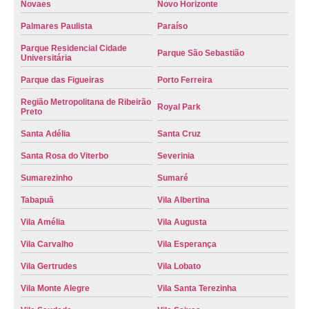
Novaes
Novo Horizonte
troca de placa de motos preço Itubiara
Palmares Paulista
Paraíso
troca de placa de moto Votuporanga
Parque Residencial Cidade
Parque São Sebastião
Universitária
qual o preço de troca de placa veículos Ipiranga
Parque das Figueiras
Porto Ferreira
qual o valor de troca de placa de motos Santa Rosa de Viterbo
Região Metropolitana de Ribeirão
Royal Park
troca das placas do veículo José Sampaio
Preto
troca das placas do veículo valor Santo Antônio da Alegria
Santa Adélia
Santa Cruz
troca de placa de motos valor Tambaú
Santa Rosa do Viterbo
Severinia
qual o valor de troca de placas do carro Ituverava
Sumarezinho
Sumaré
Tabapuã
Vila Albertina
troca placa de carro Pitangueiras
Vila Amélia
Vila Augusta
qual o preço de troca da placa do veículo Patos de Minas
Vila Carvalho
Vila Esperança
qual o valor de troca de placa de moto Jardim Alvorada
Vila Gertrudes
Vila Lobato
qual o preço de troca de placas de veículo Guariba
Vila Monte Alegre
Vila Santa Terezinha
qual o valor de troca de placas do carro Parque das Figueiras