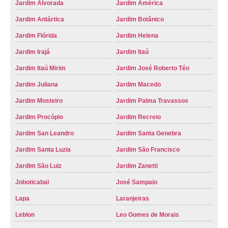
Jardim Alvorada
Jardim América
troca de placa de moto preço Araxá
Jardim Antártica
Jardim Botânico
troca de placa veículos preço Jardim Botânico
Jardim Flórida
Jardim Helena
troca de placa automotiva preço Araraquara
Jardim Irajá
Jardim Itaú
troca de placa de motos preço Jardim Zanetti
Jardim Itaú Mirim
Jardim José Roberto Téo
qual o valor de troca de placa do veículo São José da Bela Vista
Jardim Juliana
Jardim Macedo
troca de placas da moto Barrinha
Jardim Mosteiro
Jardim Palma Travassos
qual o valor de troca de placas de veículo Leblon
Jardim Procópio
Jardim Recreio
Jardim San Leandro
Jardim Santa Genebra
qual o valor de troca de placa veículos Campos Elíseos
Jardim Santa Luzia
Jardim São Francisco
qual o valor de troca de placas da moto Novaes
Jardim São Luiz
Jardim Zanetti
troca de placa automotiva preço Vila Tamandaré
Joboticabal
José Sampaio
troca de placa automotiva valor Santa Cruz da Esperança
Lapa
Laranjeiras
troca da placa do veículo valor Santa Rosa do Viterbo
Leblon
Leo Gomes de Morais
troca das placas do veículo valor Serrana