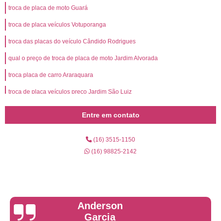
troca de placa de moto Guará
troca de placa veículos Votuporanga
troca das placas do veículo Cândido Rodrigues
qual o preço de troca de placa de moto Jardim Alvorada
troca placa de carro Araraquara
troca de placa veículos preço Jardim São Luiz
troca de placas do carro valor Caldas Novas
Entre em contato
troca de placas do carro preço Ipanema
(16) 3515-1150
troca de placas do carro Parque Residencial Cidade Universitária
(16) 98825-2142
qual o preço de troca de placa veículos Barrinha
troca de placa de motos Varginha
qual o preço de troca de placa do veículo Santa Rosa de Viterbo
troca das placas do veículo preço Viradouro
Yuri Martins