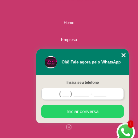
troca placa de carro preço Matão
Home
Empresa
Missão
Olá! Fale agora pelo WhatsApp
Serviços
Insira seu telefone
Contato
Mapa do site
Iniciar conversa
1