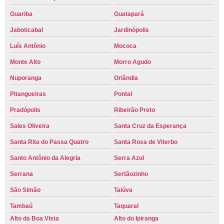
Guariba
Guatapará
Jaboticabal
Jardinópolis
Luís Antônio
Mococa
Monte Alto
Morro Agudo
Nuporanga
Orlândia
Pitangueiras
Pontal
Pradópolis
Ribeirão Preto
Sales Oliveira
Santa Cruz da Esperança
Santa Rita do Passa Quatro
Santa Rosa de Viterbo
Santo Antônio da Alegria
Serra Azul
Serrana
Sertãozinho
São Simão
Taiúva
Tambaú
Taquaral
Alto da Boa Vista
Alto do Ipiranga