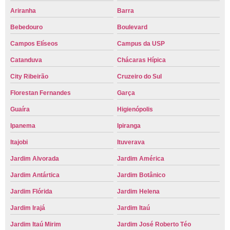
Ariranha
Barra
Bebedouro
Boulevard
Campos Elíseos
Campus da USP
Catanduva
Chácaras Hípica
City Ribeirão
Cruzeiro do Sul
Florestan Fernandes
Garça
Guaíra
Higienópolis
Ipanema
Ipiranga
Itajobi
Ituverava
Jardim Alvorada
Jardim América
Jardim Antártica
Jardim Botânico
Jardim Flórida
Jardim Helena
Jardim Irajá
Jardim Itaú
Jardim Itaú Mirim
Jardim José Roberto Téo