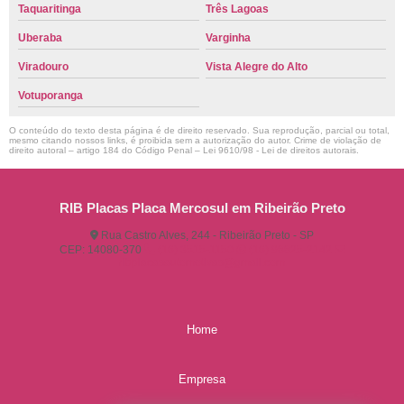
Taquaritinga
Três Lagoas
Uberaba
Varginha
Viradouro
Vista Alegre do Alto
Votuporanga
O conteúdo do texto desta página é de direito reservado. Sua reprodução, parcial ou total,
mesmo citando nossos links, é proibida sem a autorização do autor. Crime de violação de
direito autoral – artigo 184 do Código Penal –
Lei 9610/98 - Lei de direitos autorais
.
RIB Placas Placa Mercosul em Ribeirão Preto
Rua Castro Alves, 244 - Ribeirão Preto - SP
CEP: 14080-370
(16) 3515-1150
(16) 98825-2142
ribplacasautomotivas@gmail.com
Home
Empresa