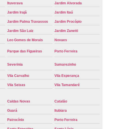
Ituverava
Jardim Alvorada
e Carro Oficial
Placa de um Carro
Jardim Irajá
Jardim Itaú
 um Carro Ribeirão Preto
Placa Nova Carro
Jardim Palma Travassos
Jardim Procópio
e no Carro
Placa Vermelha de Carro
Jardim São Luiz
Jardim Zanetti
laca Veicular
Placa Veicular Amarela
Leo Gomes de Morais
Novaes
ular Cinza
Placa Veicular Cravinhos
Parque das Figueiras
Porto Ferreira
 Veicular Nova
Placa Veicular Preta
Severinia
Sumarezinho
 Veicular Verde
Placa Veicular Vermelha
eforma de Placa Automotiva Cravinhos
Vila Carvalho
Vila Esperança
irão Preto
Reforma de Placa Carro
Vila Seixas
Vila Tamandaré
 Placa Automotiva
Reforma Placa Carro
Caldas Novas
Catalão
Reformar Placa de Veículo
Guará
Itubiara
va
Serviço de Reforma de Placa Veicular
Patrocínio
Porto Ferreira
Troca de Placa
Troca de Placa Carro
Santa Ernestina
Santa Lúcia