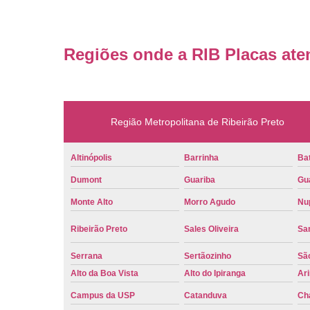
Regiões onde a RIB Placas ate
Região Metropolitana de Ribeirão Preto
Altinópolis
Barrinha
Bat
Dumont
Guariba
Gu
Monte Alto
Morro Agudo
Nu
Ribeirão Preto
Sales Oliveira
Sa
Serrana
Sertãozinho
Sã
Alto da Boa Vista
Alto do Ipiranga
Ar
Campus da USP
Catanduva
Ch