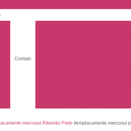
nto
Carro Zero Emplacamento
Emplaca
Emplacamento Carro Cravin
nto
Emplacamento Carro Ribeirão 
Emplacamento Carros
Emplacamento C
nto
Contato
s
Empresa de Emplacamento Car
nto
Emplacamento da Moto
Emplacamen
os
Emplacamento de Moto Mercos
tos
Emplacamento de Moto Usad
os
Emplacamento Mercosul Moto
Em
Primeiro Emplacamento da Mot
de
nto
acamento mercosul Ribeirão Preto
emplacamento mercosul p
Emplacamento da Placa Mer