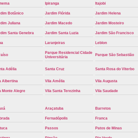
anema
Ipiranga
Itajobi
Placa de Carro Cinza
Placa d
rdim Botânico
Jardim Flórida
Jardim Helena
Placa de um Carro Cravinhos
Placa de
dim Juliana
Jardim Macedo
Jardim Mosteiro
Placa Preta de Carro
Placa Verd
rdim Santa Genebra
Jardim Santa Luzia
Jardim São Francisco
Placa de Identificação Veicular
P
pa
Laranjeiras
Leblon
Placa Veicular Azul
Placa Veic
Parque Residencial Cidade
raíso
Parque São Sebastião
Universitária
Placa Veicular Mercosul
Placa
ta Adélia
Santa Cruz
Santa Rosa do Viterbo
Placa Veicular Ribeirão Preto
Placa
Reforma de Placa Automotiva
R
a Albertina
Vila Amélia
Vila Augusta
Reforma de Placa Automotiva Ribe
a Monte Alegre
Vila Santa Terezinha
Vila Saudade
Reforma de Placa Veicular
Reforma
axá
Araçatuba
Barretos
Reforma Placa Veicular
brada
Fernadópolis
Franca
Serviço de Reforma de Placa Automoti
tuca
Passos
Patos de Minas
Serviço de Reforma Placa Veicular
stinga
Rincão
Rio Verde