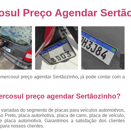
s
Emplacamento de Carro Usad
ra
sul Preço Agendar Sertã
Emplacamento de Veículo Pcd
E
tos
Emplacamento de Veículo Zero 
as
Emplacamento do Carro
Emplacamento
rro
Emplacamento Veículos Zero
e
Emplacamento de Veículo
E
Emplacamento de Veículo Novo
Emplacamento de Veículo Usad
mercosul preço agendar Sertãozinho
,
já pode contar com a
elo
Emplacamento Veículo Novo
Emplacam
Emplacamento Veicular
Proce
rcosul preço agendar Sertãozinho?
ra
Detran Emplacamento Merc
 variadas do segmento de placas para veículos automotivos,
Emplacamento Mercosul Cravinh
 Preto, placa automotiva, placa de carro, placa de veículo,
s
 placa automotiva. Garantimos a satisfação dos clientes
Emplacamento Mercosul Ribeirão 
para nossos clientes.
e