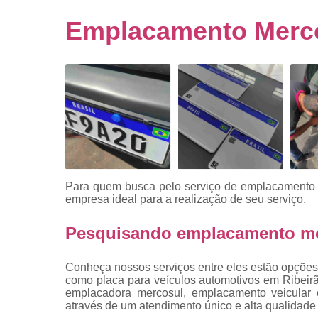
Empresa
emplacado
Emplacamento Merco
Placa de mo
Placas
automotiv
Placas de ca
Placas d
veículo
Placas
mercosul
Para quem busca pelo serviço de emplacamento 
Placas mod
empresa ideal para a realização de seu serviço.
mercosul
Pesquisando emplacamento me
Placas pa
carro
Conheça nossos serviços entre eles estão opções
Placas
como placa para veículos automotivos em Ribeirão
veiculare
emplacadora mercosul, emplacamento veicular e
através de um atendimento único e alta qualidade 
Reforma d