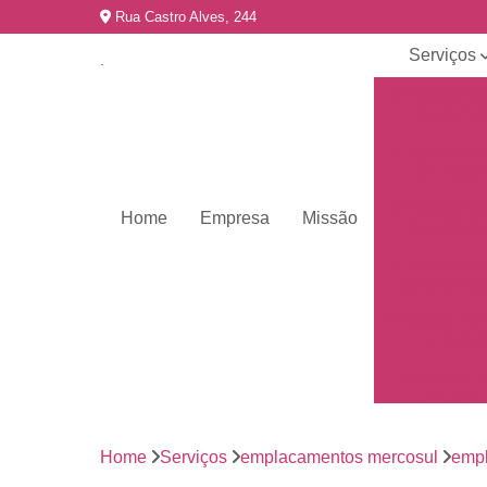
Rua Castro Alves, 244
Serviços
Emplacame
de carros
Emplacame
de motos
Emplacame
Home
Empresa
Missão
de veículo
Emplacame
para veícul
Emplacamen
mercosul
Emplacar 
carros
Empresas 
emplacame
Home
Serviços
emplacamentos mercosul
empl