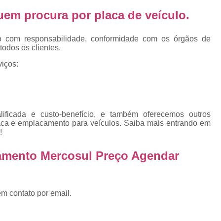
Emplacamento Placa Mercosu
 quem procura por
placa de veículo
.
cas
Qual o Valor do Emplacamento da Placa 
cas
Valor do Emplacamento Mercosul
Val
o com responsabilidade, conformidade com os órgãos de
s
todos os clientes.
Emplacar Carro Cravinhos
Emplacar C
e
iços:
Emplacar Carros
Emplacar o Carro
E
Emplacar Veículo
Emplacar V
Emplacar Veículos
Empresa
ficada e custo-benefício, e também oferecemos outros
Empresa de Emplacamento
Em
laca e emplacamento para veículos. Saiba mais entrando em
!
Empresa de Emplacamento de Carro
amento Mercosul Preço Agendar
Empresa de Emplacamento de Moto
Empresa de Emplacamento de Veícul
Empresa Emplacamento
Emp
em contato por email.
Emplacadora de Veículos
Emplacado