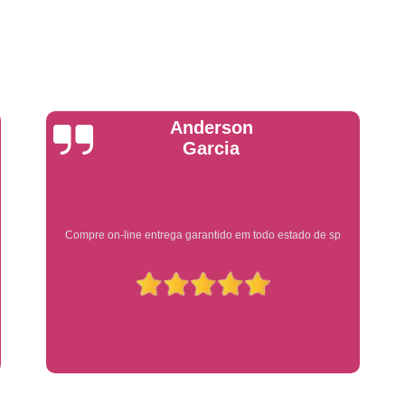
Emplacadoras
Emplacadoras C
Empresa Emplacadora de Veículos
Emp
Placa de Moto
Placa de Mot
Placa Mercosul de Moto
Placa Me
Placa Moto
Placa Moto Mercosul
Yuri Martins
Placa para Moto Mercosul
Fabrica de 
Placa Automotiva
Placa Automoti
Placa Automotiva Dianteir
Ótimo atendimento
Placa Automotiva Personalizad
Placa Automotiva Verde
Placa Merco
Placa Azul de Carro
Placa de Carro
Placa de Carro Cravinhos
Placa
Placa de Carro Ribeirão Preto
P
Placa Preta Carro
Placa V