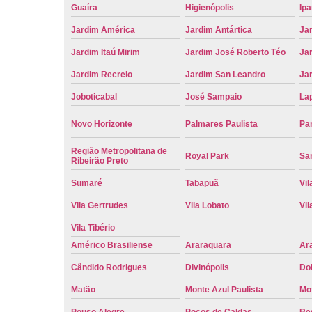
Guaíra
Higienópolis
Ip
Jardim América
Jardim Antártica
Ja
Jardim Itaú Mirim
Jardim José Roberto Téo
Jar
Jardim Recreio
Jardim San Leandro
Ja
Joboticabal
José Sampaio
La
Novo Horizonte
Palmares Paulista
Pa
Região Metropolitana de
Royal Park
San
Ribeirão Preto
Sumaré
Tabapuã
Vil
Vila Gertrudes
Vila Lobato
Vil
Vila Tibério
Américo Brasiliense
Araraquara
Ar
Cândido Rodrigues
Divinópolis
Do
Matão
Monte Azul Paulista
Mo
Pouso Alegre
Poços de Caldas
Re