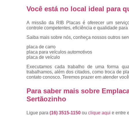
placas
Você está no local ideal para
Troca de pla
Troca de pla
A missão da RIB Placas é oferecer um serviç
de veículo
controle competentes, eficiência e qualidade para 
Trocas d
Saiba mais sobre nós, conheça nossos outros serv
placas
placa de carro
placa para veículos automotivos
placa de veículo
Executamos cada trabalho de uma forma quali
trabalhamos, além dos citados, como troca de p
contato conosco. Teremos prazer em atender você
Para saber mais sobre Emplac
Sertãozinho
Ligue para
(16) 3515-1150
ou
clique aqui
e entre 