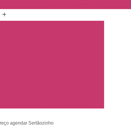
(16) 3515-1150
(16) 98825-2142
mento Carro
Emplacamento Carro 0km
hos
Emplacamento Carro Novo
Preto
Emplacamento Carro Zero
arros Novos
Emplacamento de Carro Novo
ro
Empresa Emplacamento Carro
to de Moto
Emplacamento de Moto 0km
ul
Emplacamento de Moto Nova
a
Emplacamento de Moto Zero
placamento Moto
Emplacar Moto Zero
o
Primeiro Emplacamento de Moto
reço agendar Sertãozinho
cosul
Emplacamento de Carro