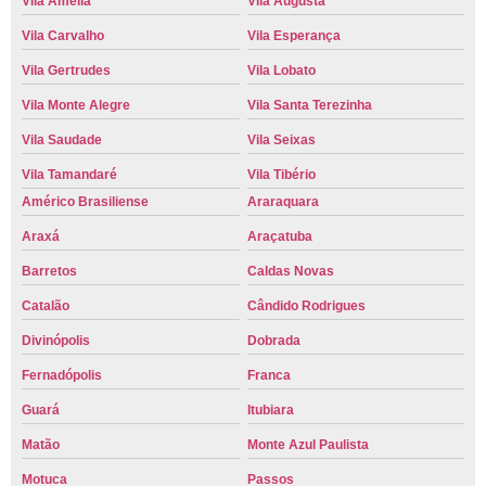
Vila Amélia
Vila Augusta
Vila Carvalho
Vila Esperança
Vila Gertrudes
Vila Lobato
Vila Monte Alegre
Vila Santa Terezinha
Vila Saudade
Vila Seixas
Vila Tamandaré
Vila Tibério
Américo Brasiliense
Araraquara
Araxá
Araçatuba
Barretos
Caldas Novas
Catalão
Cândido Rodrigues
Divinópolis
Dobrada
Fernadópolis
Franca
Guará
Itubiara
Matão
Monte Azul Paulista
Motuca
Passos