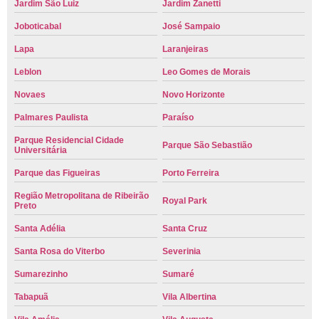
Jardim São Luiz
Jardim Zanetti
Joboticabal
José Sampaio
Lapa
Laranjeiras
Leblon
Leo Gomes de Morais
Novaes
Novo Horizonte
Palmares Paulista
Paraíso
Parque Residencial Cidade
Parque São Sebastião
Universitária
Parque das Figueiras
Porto Ferreira
Região Metropolitana de Ribeirão
Royal Park
Preto
Santa Adélia
Santa Cruz
Santa Rosa do Viterbo
Severinia
Sumarezinho
Sumaré
Tabapuã
Vila Albertina