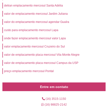
detran emplacamento mercosul Santa Adélia
valor de emplacamento mercosul Jardim Juliana
valor do emplacamento mercosul agendar Guaíra
custo para emplacamento mercosul Lapa
onde fazer emplacamento mercosul valor Lapa
valor emplacamento mercosul Cruzeiro do Sul
valor de emplacamento placa mercosul Vila Monte Alegre
valor de emplacamento placa mercosul Campus da USP
preço emplacamento mercosul Pontal
Entre em contato
(16) 3515-1150
(16) 98825-2142