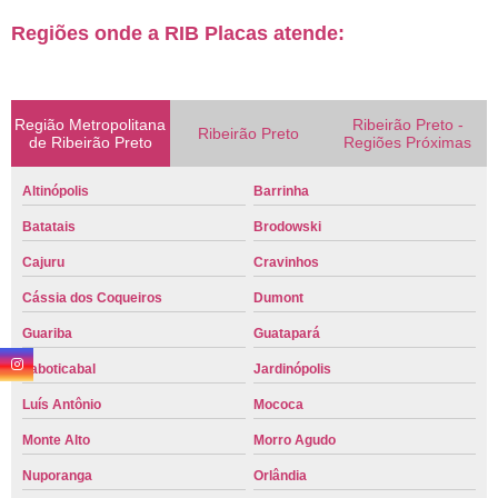
Regiões onde a RIB Placas atende:
Região Metropolitana
Ribeirão Preto -
Ribeirão Preto
de Ribeirão Preto
Regiões Próximas
Altinópolis
Barrinha
Batatais
Brodowski
Cajuru
Cravinhos
Cássia dos Coqueiros
Dumont
Guariba
Guatapará
Jaboticabal
Jardinópolis
Luís Antônio
Mococa
Monte Alto
Morro Agudo
Nuporanga
Orlândia