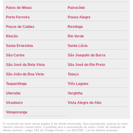
Patos de Minas
Patrocínio
Porto Ferreira
Pouso Alegre
Poços de Caldas
Restinga
Rincão
Rio Verde
Santa Ernestina
Santa Lúcia
São Carlos
São Joaquim da Barra
São José da Bela Vista
São José do Rio Preto
São João da Boa Vista
Taiaçu
Taquaritinga
Três Lagoas
Uberaba
Varginha
Viradouro
Vista Alegre do Alto
Votuporanga
O conteúdo do texto desta página é de direito reservado. Sua reprodução, parcial ou total,
mesmo citando nossos links, é proibida sem a autorização do autor. Crime de violação de
direito autoral – artigo 184 do Código Penal –
Lei 9610/98 - Lei de direitos autorais
.