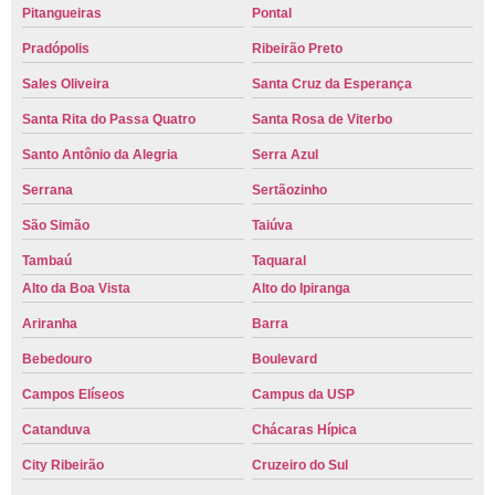
Pitangueiras
Pontal
Pradópolis
Ribeirão Preto
Sales Oliveira
Santa Cruz da Esperança
Santa Rita do Passa Quatro
Santa Rosa de Viterbo
Santo Antônio da Alegria
Serra Azul
Serrana
Sertãozinho
São Simão
Taiúva
Tambaú
Taquaral
Alto da Boa Vista
Alto do Ipiranga
Ariranha
Barra
Bebedouro
Boulevard
Campos Elíseos
Campus da USP
Catanduva
Chácaras Hípica
City Ribeirão
Cruzeiro do Sul