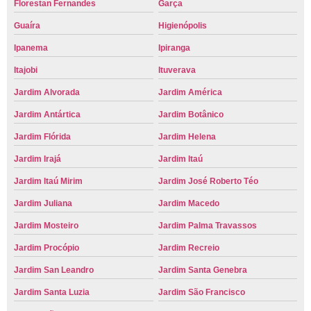
Florestan Fernandes
Garça
Guaíra
Higienópolis
Ipanema
Ipiranga
Itajobi
Ituverava
Jardim Alvorada
Jardim América
Jardim Antártica
Jardim Botânico
Jardim Flórida
Jardim Helena
Jardim Irajá
Jardim Itaú
Jardim Itaú Mirim
Jardim José Roberto Téo
Jardim Juliana
Jardim Macedo
Jardim Mosteiro
Jardim Palma Travassos
Jardim Procópio
Jardim Recreio
Jardim San Leandro
Jardim Santa Genebra
Jardim Santa Luzia
Jardim São Francisco