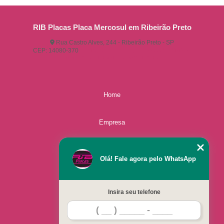
RIB Placas Placa Mercosul em Ribeirão Preto
Rua Castro Alves, 244 - Ribeirão Preto - SP
CEP: 14080-370
(16) 3515-1150
(16) 98825-2142
ribplacasautomotivas@gmail.com
Home
Empresa
Missão
Olá! Fale agora pelo WhatsApp
Serviços
Insira seu telefone
Contato