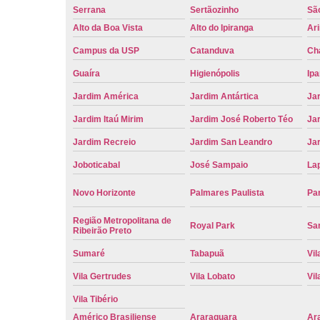
Serrana
Sertãozinho
Sã
Alto da Boa Vista
Alto do Ipiranga
Ar
Campus da USP
Catanduva
Ch
Guaíra
Higienópolis
Ip
Jardim América
Jardim Antártica
Ja
Jardim Itaú Mirim
Jardim José Roberto Téo
Jar
Jardim Recreio
Jardim San Leandro
Ja
Joboticabal
José Sampaio
La
Novo Horizonte
Palmares Paulista
Pa
Região Metropolitana de
Royal Park
San
Ribeirão Preto
Sumaré
Tabapuã
Vil
Vila Gertrudes
Vila Lobato
Vil
Vila Tibério
Américo Brasiliense
Araraquara
Ar