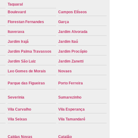
Taquaral
e Carro Oficial
Placa de um Carro
Boulevard
Campos Elíseos
 um Carro Ribeirão Preto
Placa Nova Carro
Florestan Fernandes
Garça
e no Carro
Placa Vermelha de Carro
Ituverava
Jardim Alvorada
laca Veicular
Placa Veicular Amarela
Jardim Irajá
Jardim Itaú
ular Cinza
Placa Veicular Cravinhos
Jardim Palma Travassos
Jardim Procópio
 Veicular Nova
Placa Veicular Preta
Jardim São Luiz
Jardim Zanetti
 Veicular Verde
Placa Veicular Vermelha
Leo Gomes de Morais
Novaes
eforma de Placa Automotiva Cravinhos
Parque das Figueiras
Porto Ferreira
irão Preto
Reforma de Placa Carro
Severinia
Sumarezinho
 Placa Automotiva
Reforma Placa Carro
Vila Carvalho
Vila Esperança
Reformar Placa de Veículo
Vila Seixas
Vila Tamandaré
va
Serviço de Reforma de Placa Veicular
Troca de Placa
Troca de Placa Carro
Caldas Novas
Catalão