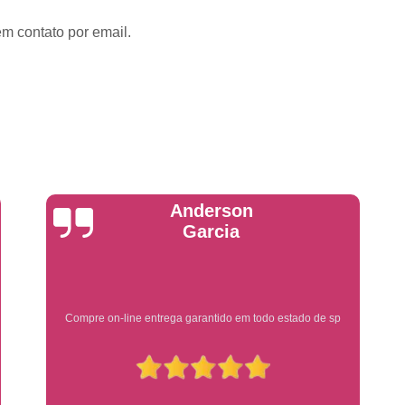
Emplacadoras
Emplacadoras C
em contato por email.
Empresa Emplacadora de Veículos
Emp
Placa de Moto
Placa de Mot
Placa Mercosul de Moto
Placa Me
Placa Moto
Placa Moto Mercosul
Placa para Moto Mercosul
Fabrica de 
Placa Automotiva
Placa Automoti
Placa Automotiva Dianteir
Yuri Martins
Placa Automotiva Personalizad
Placa Automotiva Verde
Placa Merco
Placa Azul de Carro
Placa de Carro
Ótimo atendimento
Placa de Carro Cravinhos
Placa
Placa de Carro Ribeirão Preto
P
Placa Preta Carro
Placa V