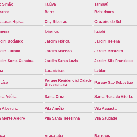
o Simão
Taiúva
Tambaú
Placa de Carro Cinza
Placa d
iranha
Barra
Bebedouro
Placa de um Carro Cravinhos
Placa de
ácaras Hípica
City Ribeirão
Cruzeiro do Sul
Placa Preta de Carro
Placa Verd
anema
Ipiranga
Itajobi
Placa de Identificação Veicular
P
rdim Botânico
Jardim Flórida
Jardim Helena
Placa Veicular Azul
Placa Veic
dim Juliana
Jardim Macedo
Jardim Mosteiro
Placa Veicular Mercosul
Placa
rdim Santa Genebra
Jardim Santa Luzia
Jardim São Francisco
Placa Veicular Ribeirão Preto
Placa
pa
Laranjeiras
Leblon
Reforma de Placa Automotiva
R
Parque Residencial Cidade
raíso
Parque São Sebastião
Universitária
Reforma de Placa Automotiva Ribe
ta Adélia
Santa Cruz
Santa Rosa do Viterbo
Reforma de Placa Veicular
Reforma
a Albertina
Vila Amélia
Vila Augusta
Reforma Placa Veicular
a Monte Alegre
Vila Santa Terezinha
Vila Saudade
Serviço de Reforma de Placa Automoti
Serviço de Reforma Placa Veicular
axá
Araçatuba
Barretos