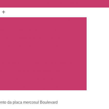
(16) 3515-1150
(16) 98825-2142
mento Carro
Emplacamento Carro 0km
hos
Emplacamento Carro Novo
Preto
Emplacamento Carro Zero
arros Novos
Emplacamento de Carro Novo
ro
Empresa Emplacamento Carro
to de Moto
Emplacamento de Moto 0km
ul
Emplacamento de Moto Nova
a
Emplacamento de Moto Zero
placamento Moto
Emplacar Moto Zero
o
Primeiro Emplacamento de Moto
ento da placa mercosul Boulevard
cosul
Emplacamento de Carro