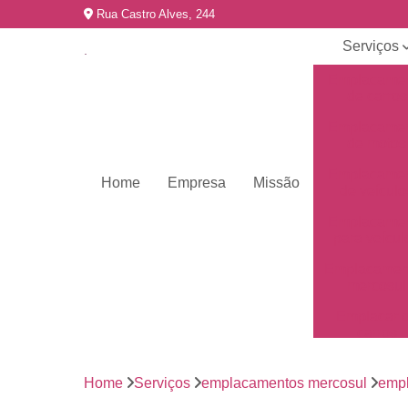
Rua Castro Alves, 244
Serviços
Emplacame
de carros
Emplacame
de motos
Emplacame
Home
Empresa
Missão
de veículo
Emplacame
para veícul
Emplacamen
mercosul
Emplacar 
carros
Empresas 
emplacame
Home
Serviços
emplacamentos mercosul
empl