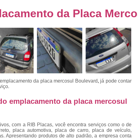
s
Emplacamento de Carro Usad
ra
lacamento da Placa Merco
Emplacamento de Veículo Pcd
E
tos
Emplacamento de Veículo Zero 
as
Emplacamento do Carro
Emplacamento
rro
Emplacamento Veículos Zero
e
Emplacamento de Veículo
E
Emplacamento de Veículo Novo
Emplacamento de Veículo Usad
o emplacamento da placa mercosul Boulevard
,
já pode contar
elo
viço.
Emplacamento Veículo Novo
Emplacam
Emplacamento Veicular
Proce
 do emplacamento da placa mercosul
ra
Detran Emplacamento Merc
Emplacamento Mercosul Cravinh
s
tivos, com a RIB Placas, você encontra serviços como o de
Emplacamento Mercosul Ribeirão 
eto, placa automotiva, placa de carro, placa de veículo,
e
vas. Apresentando produtos de alto padrão, a empresa conta