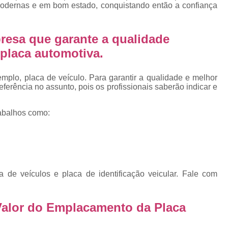
Emplacamento Placa Mercosu
 modernas e em bom estado, conquistando então a confiança
cas
Qual o Valor do Emplacamento da Placa 
resa que garante a qualidade
cas
Valor do Emplacamento Mercosul
Val
s
placa automotiva.
Emplacar Carro Cravinhos
Emplacar C
e
Emplacar Carros
Emplacar o Carro
E
plo, placa de veículo. Para garantir a qualidade e melhor
erência no assunto, pois os profissionais saberão indicar e
Emplacar Veículo
Emplacar V
Emplacar Veículos
Empresa
abalhos como:
Empresa de Emplacamento
Em
Empresa de Emplacamento de Carro
Empresa de Emplacamento de Moto
e veículos e placa de identificação veicular. Fale com
Empresa de Emplacamento de Veícul
Empresa Emplacamento
Emp
Valor do Emplacamento da Placa
Emplacadora de Veículos
Emplacado