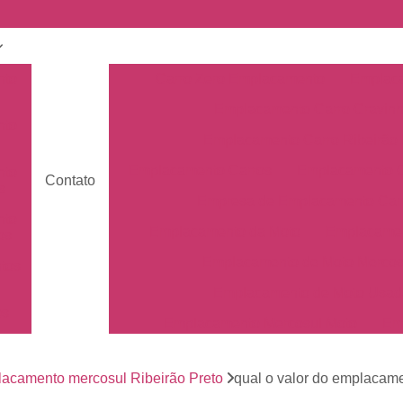
nto
Carro Zero Emplacamento
Emplaca
Emplacamento Carro Cravin
nto
Emplacamento Carro Ribeirão 
Emplacamento Carros
Emplacamento C
nto
Contato
s
Empresa de Emplacamento Car
nto
Emplacamento da Moto
Emplacamen
os
Emplacamento de Moto Mercos
tos
Emplacamento de Moto Usad
os
Emplacamento Mercosul Moto
Em
Primeiro Emplacamento da Mot
de
nto
acamento mercosul Ribeirão Preto
qual o valor do emplacam
Emplacamento da Placa Mer