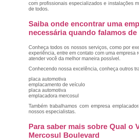
placas
com profissionais especializados e instalações
de todos.
Troca de pla
Saiba onde encontrar uma emp
Troca de pla
de veículo
necessária quando falamos de 
Trocas d
placas
Conheça todos os nossos serviços, como por exem
experiência, entre em contato com uma empresa ref
atender você da melhor maneira possível.
Conhecendo nossa excelência, conheça outros tr
placa automotiva
emplacamento de veículo
placa automotiva
emplacadora mercosul
Também trabalhamos com empresa emplacadora d
nossos especialistas.
Para saber mais sobre Qual o 
Mercosul Boulevard