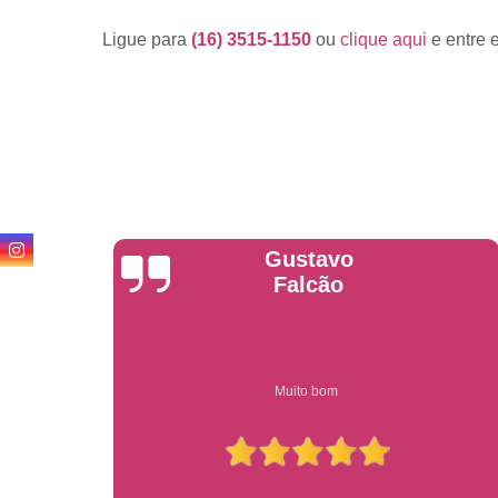
Ligue para
(16) 3515-1150
ou
clique aqui
e entre 
Anderson
Garcia
Compre on-line entrega garantido em todo estado de sp