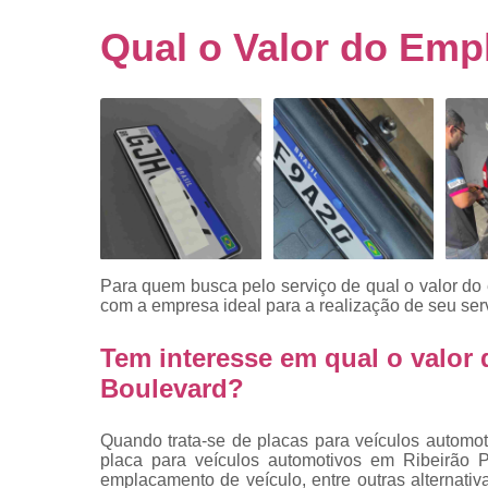
Empresa
emplacado
Qual o Valor do Emp
Placa de mo
Placas
automotiv
Placas de ca
Placas d
veículo
Placas
mercosul
Para quem busca pelo serviço de qual o valor d
Placas mod
com a empresa ideal para a realização de seu ser
mercosul
Tem interesse em qual o valor
Placas pa
carro
Boulevard?
Placas
veiculare
Quando trata-se de placas para veículos automo
placa para veículos automotivos em Ribeirão Pr
Reforma d
emplacamento de veículo, entre outras alternati