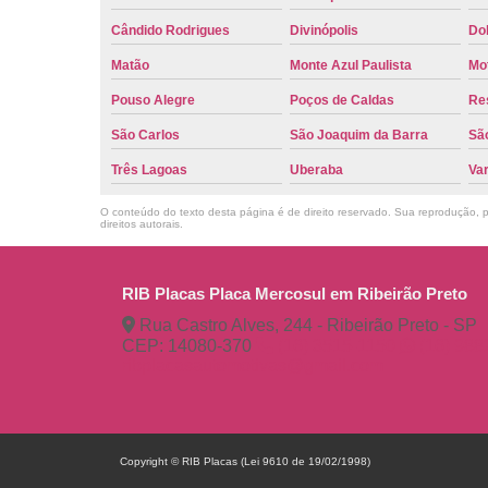
Cândido Rodrigues
Divinópolis
Do
Matão
Monte Azul Paulista
Mo
Pouso Alegre
Poços de Caldas
Re
São Carlos
São Joaquim da Barra
São
Três Lagoas
Uberaba
Va
O conteúdo do texto desta página é de direito reservado. Sua reprodução, pa
direitos autorais
.
RIB Placas Placa Mercosul em Ribeirão Preto
Rua Castro Alves, 244 - Ribeirão Preto - SP
CEP: 14080-370
(16) 3515-1150
(16) 98
ribplacasautomotivas@gmail.com
Copyright © RIB Placas (Lei 9610 de 19/02/1998)