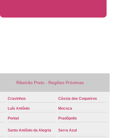
 Veículo Nova
Placa de Veículo Verde
laca Veículo
Placa Veículo Cravinhos
 Ribeirão Preto
Placa Vermelha Veículo
ca Veículo
Conversão Placa Mercosul
 Mercosul
Placa de Carro Mercosul
rcosul
Placa Mercosul Cravinhos
 Ribeirão Preto
Placa Mercosul Vermelha
melha Mercosul
Colocar Placa Mercosul
Ribeirão Preto - Regiões Próximas
 Mercosul
Modelo Placa Mercosul Cravinhos
Cravinhos
Cássia dos Coqueiros
ão Preto
Placa Carro Mercosul
Luís Antônio
Mococa
 Mercosul Azul
Placa Mercosul Carro
Pontal
Pradópolis
laca Mercosul Detran
Placa Modelo Mercosul
Santo Antônio da Alegria
Serra Azul
rro Detran
Placa de Carro Branca