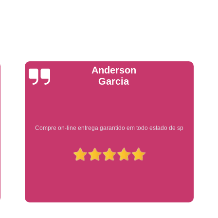
Emplacadoras
Emplacadoras C
Empresa Emplacadora de Veículos
Emp
Placa de Moto
Placa de Mot
Placa Mercosul de Moto
Placa Me
Placa Moto
Placa Moto Mercosul
Yuri Martins
Placa para Moto Mercosul
Fabrica de 
Placa Automotiva
Placa Automoti
Placa Automotiva Dianteir
Ótimo atendimento
Placa Automotiva Personalizad
Placa Automotiva Verde
Placa Merco
Placa Azul de Carro
Placa de Carro
Placa de Carro Cravinhos
Placa
Placa de Carro Ribeirão Preto
P
Placa Preta Carro
Placa V