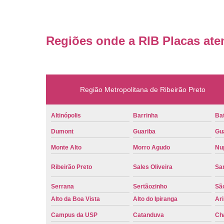
Regiões onde a RIB Placas ate
Região Metropolitana de Ribeirão Preto
Altinópolis
Barrinha
Bat
Dumont
Guariba
Gu
Monte Alto
Morro Agudo
Nu
Ribeirão Preto
Sales Oliveira
Sa
Serrana
Sertãozinho
Sã
Alto da Boa Vista
Alto do Ipiranga
Ar
Campus da USP
Catanduva
Ch