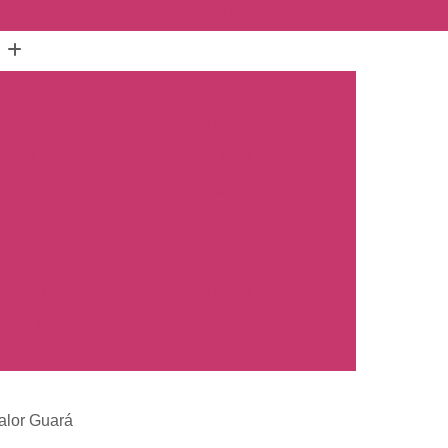
(16) 3515-1150
(16) 98825-2142
mento Carro
Emplacamento Carro 0km
hos
Emplacamento Carro Novo
Preto
Emplacamento Carro Zero
arros Novos
Emplacamento de Carro Novo
ro
Empresa Emplacamento Carro
to de Moto
Emplacamento de Moto 0km
ul
Emplacamento de Moto Nova
a
Emplacamento de Moto Zero
placamento Moto
Emplacar Moto Zero
o
Primeiro Emplacamento de Moto
alor Guará
cosul
Emplacamento de Carro