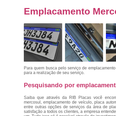
Empresa
emplacado
Emplacamento Merco
Placa de mo
Placas
automotiv
Placas de ca
Placas d
veículo
Placas
mercosul
Para quem busca pelo serviço de emplacamento 
Placas mod
para a realização de seu serviço.
mercosul
Pesquisando por emplacament
Placas pa
carro
Saiba que através da RIB Placas você encont
Placas
mercosul, emplacamento de veículo, placa autom
veiculare
entre outras opções de serviços da área de pla
satisfação a todos os clientes, a empresa entend
Reforma d