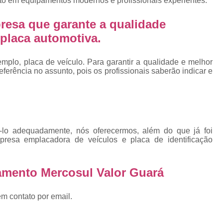
nto em equipamentos modernos e profissionais experientes.
Emplacamento Placa Mercosu
cas
Qual o Valor do Emplacamento da Placa 
resa que garante a qualidade
placa automotiva.
cas
Valor do Emplacamento Mercosul
Val
s
Emplacar Carro Cravinhos
Emplacar C
plo, placa de veículo. Para garantir a qualidade e melhor
e
erência no assunto, pois os profissionais saberão indicar e
Emplacar Carros
Emplacar o Carro
E
Emplacar Veículo
Emplacar V
Emplacar Veículos
Empresa
Empresa de Emplacamento
Em
ê-lo adequadamente, nós oferecermos, além do que já foi
Empresa de Emplacamento de Carro
presa emplacadora de veículos e placa de identificação
Empresa de Emplacamento de Moto
amento Mercosul Valor Guará
Empresa de Emplacamento de Veícul
Empresa Emplacamento
Emp
em contato por email.
Emplacadora de Veículos
Emplacado