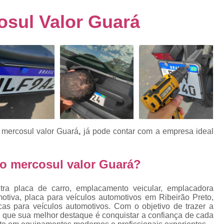
s
Emplacamento de Carro Usad
ra
sul Valor Guará
Emplacamento de Veículo Pcd
E
tos
Emplacamento de Veículo Zero 
as
Emplacamento do Carro
Emplacamento
rro
Emplacamento Veículos Zero
e
Emplacamento de Veículo
E
Emplacamento de Veículo Novo
Emplacamento de Veículo Usad
mercosul valor Guará
,
já pode contar com a empresa ideal
elo
Emplacamento Veículo Novo
Emplacam
Emplacamento Veicular
Proce
o mercosul valor Guará?
ra
Detran Emplacamento Merc
ra placa de carro, emplacamento veicular, emplacadora
Emplacamento Mercosul Cravinh
otiva, placa para veículos automotivos em Ribeirão Preto,
s
cas para veículos automotivos. Com o objetivo de trazer a
Emplacamento Mercosul Ribeirão 
e que sua melhor destaque é conquistar a confiança de cada
e