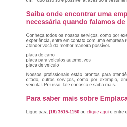
um. Tudo isso só é possível através do investime
placas
Troca de pla
Saiba onde encontrar uma emp
necessária quando falamos de 
Troca de pla
de veículo
Conheça todos os nossos serviços, como por exem
Trocas d
experiência, entre em contato com uma empresa ref
placas
atender você da melhor maneira possível.
placa de carro
placa para veículos automotivos
placa de veículo
Nossos profissionais estão prontos para atend
citado, outros serviços, como por exemplo, em
veicular. Por isso, fale conosco e saiba mais.
Para saber mais sobre Emplac
Ligue para
(16) 3515-1150
ou
clique aqui
e entre 