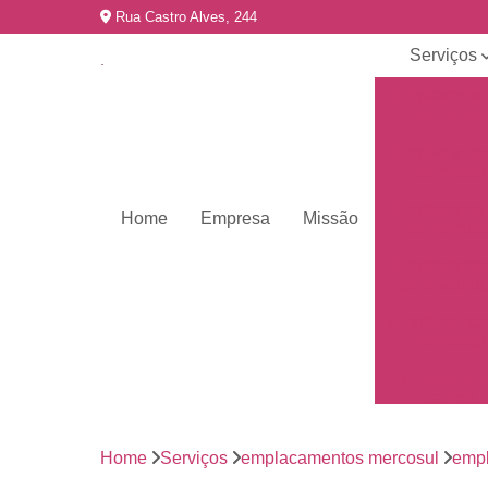
Rua Castro Alves, 244
Serviços
Emplacame
de carros
Emplacame
de motos
Emplacame
Home
Empresa
Missão
de veículo
Emplacame
para veícul
Emplacamen
mercosul
Emplacar 
carros
Empresas 
emplacame
Home
Serviços
emplacamentos mercosul
empl