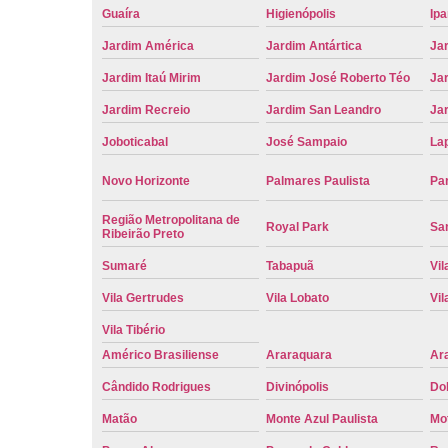
Guaíra
Higienópolis
Ip
Jardim América
Jardim Antártica
Ja
Jardim Itaú Mirim
Jardim José Roberto Téo
Jar
Jardim Recreio
Jardim San Leandro
Ja
Joboticabal
José Sampaio
La
Novo Horizonte
Palmares Paulista
Pa
Região Metropolitana de
Royal Park
San
Ribeirão Preto
Sumaré
Tabapuã
Vil
Vila Gertrudes
Vila Lobato
Vil
Vila Tibério
Américo Brasiliense
Araraquara
Ar
Cândido Rodrigues
Divinópolis
Do
Matão
Monte Azul Paulista
Mo