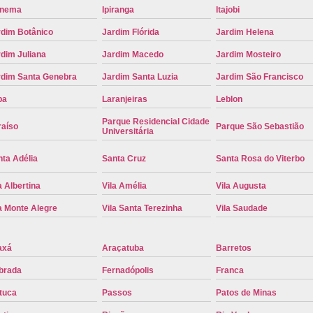
anema
Ipiranga
Itajobi
Placa de Carro Cinza
Placa d
rdim Botânico
Jardim Flórida
Jardim Helena
Placa de um Carro Cravinhos
Placa de
dim Juliana
Jardim Macedo
Jardim Mosteiro
Placa Preta de Carro
Placa Verd
rdim Santa Genebra
Jardim Santa Luzia
Jardim São Francisco
Placa de Identificação Veicular
P
pa
Laranjeiras
Leblon
Placa Veicular Azul
Placa Veic
Parque Residencial Cidade
raíso
Parque São Sebastião
Universitária
Placa Veicular Mercosul
Placa
Placa Veicular Ribeirão Preto
Placa
ta Adélia
Santa Cruz
Santa Rosa do Viterbo
Reforma de Placa Automotiva
R
a Albertina
Vila Amélia
Vila Augusta
Reforma de Placa Automotiva Ribe
a Monte Alegre
Vila Santa Terezinha
Vila Saudade
Reforma de Placa Veicular
Reforma
axá
Araçatuba
Barretos
Reforma Placa Veicular
brada
Fernadópolis
Franca
Serviço de Reforma de Placa Automoti
tuca
Passos
Patos de Minas
Serviço de Reforma Placa Veicular