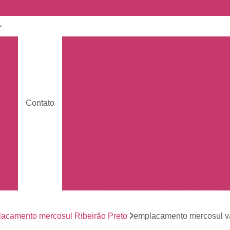
nto
Carro Zero Emplacamento
Emplaca
Emplacamento Carro Cravin
nto
Emplacamento Carro Ribeirão 
Emplacamento Carros
Emplacamento C
nto
Contato
s
Empresa de Emplacamento Car
nto
Emplacamento da Moto
Emplacamen
os
Emplacamento de Moto Mercos
tos
Emplacamento de Moto Usad
os
Emplacamento Mercosul Moto
Em
Primeiro Emplacamento da Mot
de
nto
acamento mercosul Ribeirão Preto
emplacamento mercosul v
Emplacamento da Placa Mer