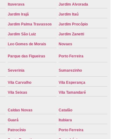
Ituverava
Jardim Alvorada
e Carro Oficial
Placa de um Carro
Jardim Irajá
Jardim Itaú
 um Carro Ribeirão Preto
Placa Nova Carro
Jardim Palma Travassos
Jardim Procópio
e no Carro
Placa Vermelha de Carro
Jardim São Luiz
Jardim Zanetti
laca Veicular
Placa Veicular Amarela
Leo Gomes de Morais
Novaes
ular Cinza
Placa Veicular Cravinhos
Parque das Figueiras
Porto Ferreira
 Veicular Nova
Placa Veicular Preta
 Veicular Verde
Placa Veicular Vermelha
Severinia
Sumarezinho
eforma de Placa Automotiva Cravinhos
Vila Carvalho
Vila Esperança
irão Preto
Reforma de Placa Carro
Vila Seixas
Vila Tamandaré
 Placa Automotiva
Reforma Placa Carro
Caldas Novas
Catalão
Reformar Placa de Veículo
Guará
Itubiara
va
Serviço de Reforma de Placa Veicular
Patrocínio
Porto Ferreira
Troca de Placa
Troca de Placa Carro