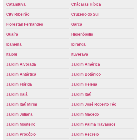
Catanduva
Chácaras Hípica
City Ribeirão
Cruzeiro do Sul
Florestan Fernandes
Garça
Guaíra
Higienópolis
Ipanema
Ipiranga
Itajobi
Ituverava
Jardim Alvorada
Jardim América
Jardim Antártica
Jardim Botânico
Jardim Flórida
Jardim Helena
Jardim Irajá
Jardim Itaú
Jardim Itaú Mirim
Jardim José Roberto Téo
Jardim Juliana
Jardim Macedo
Jardim Mosteiro
Jardim Palma Travassos
Jardim Procópio
Jardim Recreio