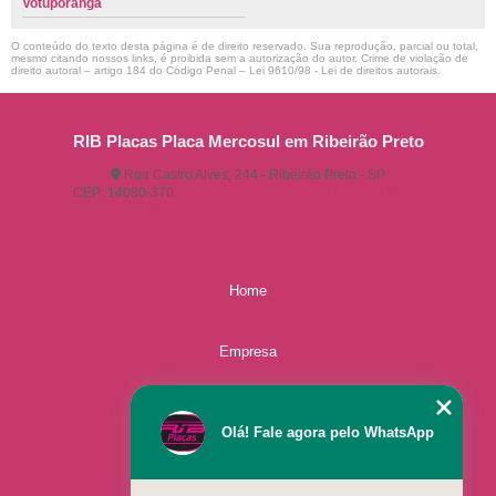
Votuporanga
O conteúdo do texto desta página é de direito reservado. Sua reprodução, parcial ou total,
mesmo citando nossos links, é proibida sem a autorização do autor. Crime de violação de
direito autoral – artigo 184 do Código Penal –
Lei 9610/98 - Lei de direitos autorais
.
RIB Placas Placa Mercosul em Ribeirão Preto
Rua Castro Alves, 244 - Ribeirão Preto - SP
CEP: 14080-370
(16) 3515-1150
(16) 98825-2142
ribplacasautomotivas@gmail.com
Home
Empresa
Missão
Olá! Fale agora pelo WhatsApp
Serviços