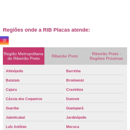
Regiões onde a RIB Placas atende:
Região Metropolitana
Ribeirão Preto -
Ribeirão Preto
de Ribeirão Preto
Regiões Próximas
Altinópolis
Barrinha
Batatais
Brodowski
Cajuru
Cravinhos
Cássia dos Coqueiros
Dumont
Guariba
Guatapará
Jaboticabal
Jardinópolis
Luís Antônio
Mococa