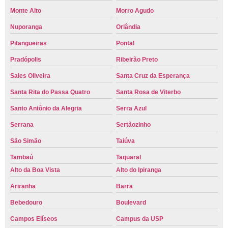
Monte Alto
Morro Agudo
Nuporanga
Orlândia
Pitangueiras
Pontal
Pradópolis
Ribeirão Preto
Sales Oliveira
Santa Cruz da Esperança
Santa Rita do Passa Quatro
Santa Rosa de Viterbo
Santo Antônio da Alegria
Serra Azul
Serrana
Sertãozinho
São Simão
Taiúva
Tambaú
Taquaral
Alto da Boa Vista
Alto do Ipiranga
Ariranha
Barra
Bebedouro
Boulevard
Campos Elíseos
Campus da USP