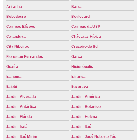
Ariranha
Barra
Bebedouro
Boulevard
Campos Elíseos
Campus da USP
Catanduva
Chácaras Hípica
City Ribeirão
Cruzeiro do Sul
Florestan Fernandes
Garça
Guaíra
Higienópolis
Ipanema
Ipiranga
Itajobi
Ituverava
Jardim Alvorada
Jardim América
Jardim Antártica
Jardim Botânico
Jardim Flórida
Jardim Helena
Jardim Irajá
Jardim Itaú
Jardim Itaú Mirim
Jardim José Roberto Téo