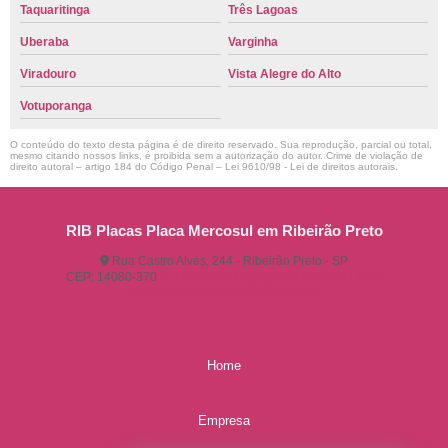
Taquaritinga
Três Lagoas
Uberaba
Varginha
Viradouro
Vista Alegre do Alto
Votuporanga
O conteúdo do texto desta página é de direito reservado. Sua reprodução, parcial ou total,
mesmo citando nossos links, é proibida sem a autorização do autor. Crime de violação de
direito autoral – artigo 184 do Código Penal –
Lei 9610/98 - Lei de direitos autorais
.
RIB Placas Placa Mercosul em Ribeirão Preto
Rua Castro Alves, 244 - Ribeirão Preto - SP
CEP: 14080-370
(16) 3515-1150
(16) 98825-2142
ribplacasautomotivas@gmail.com
Home
Empresa