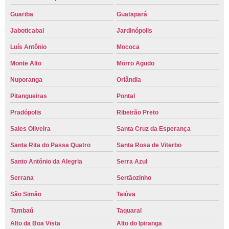
Guariba
Guatapará
Jaboticabal
Jardinópolis
Luís Antônio
Mococa
Monte Alto
Morro Agudo
Nuporanga
Orlândia
Pitangueiras
Pontal
Pradópolis
Ribeirão Preto
Sales Oliveira
Santa Cruz da Esperança
Santa Rita do Passa Quatro
Santa Rosa de Viterbo
Santo Antônio da Alegria
Serra Azul
Serrana
Sertãozinho
São Simão
Taiúva
Tambaú
Taquaral
Alto da Boa Vista
Alto do Ipiranga