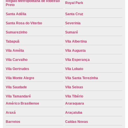
Região Metropolitana de Ribeirão
Royal Park
Preto
Santa Adélia
Santa Cruz
Santa Rosa do Viterbo
Severinia
Sumarezinho
Sumaré
Tabapuã
Vila Albertina
Vila Amélia
Vila Augusta
Vila Carvalho
Vila Esperança
Vila Gertrudes
Vila Lobato
Vila Monte Alegre
Vila Santa Terezinha
Vila Saudade
Vila Seixas
Vila Tamandaré
Vila Tibério
Américo Brasiliense
Araraquara
Araxá
Araçatuba
Barretos
Caldas Novas