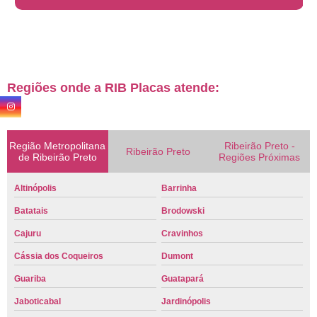
Regiões onde a RIB Placas atende:
Região Metropolitana
Ribeirão Preto -
Ribeirão Preto
de Ribeirão Preto
Regiões Próximas
Altinópolis
Barrinha
Batatais
Brodowski
Cajuru
Cravinhos
Cássia dos Coqueiros
Dumont
Guariba
Guatapará
Jaboticabal
Jardinópolis