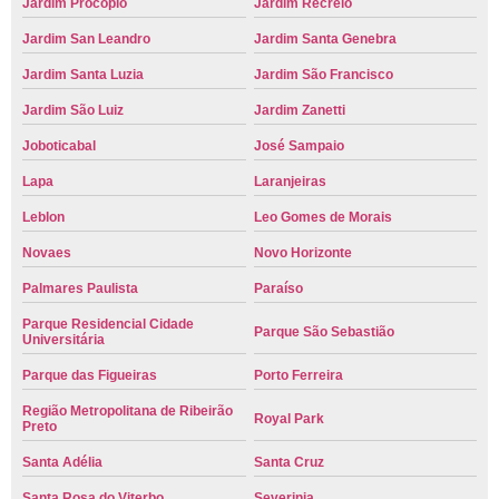
Jardim Procópio
Jardim Recreio
Jardim San Leandro
Jardim Santa Genebra
Jardim Santa Luzia
Jardim São Francisco
Jardim São Luiz
Jardim Zanetti
Joboticabal
José Sampaio
Lapa
Laranjeiras
Leblon
Leo Gomes de Morais
Novaes
Novo Horizonte
Palmares Paulista
Paraíso
Parque Residencial Cidade
Parque São Sebastião
Universitária
Parque das Figueiras
Porto Ferreira
Região Metropolitana de Ribeirão
Royal Park
Preto
Santa Adélia
Santa Cruz
Santa Rosa do Viterbo
Severinia