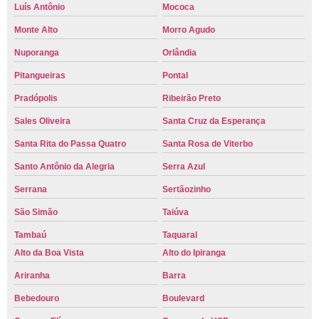
Luís Antônio
Mococa
Monte Alto
Morro Agudo
Nuporanga
Orlândia
Pitangueiras
Pontal
Pradópolis
Ribeirão Preto
Sales Oliveira
Santa Cruz da Esperança
Santa Rita do Passa Quatro
Santa Rosa de Viterbo
Santo Antônio da Alegria
Serra Azul
Serrana
Sertãozinho
São Simão
Taiúva
Tambaú
Taquaral
Alto da Boa Vista
Alto do Ipiranga
Ariranha
Barra
Bebedouro
Boulevard