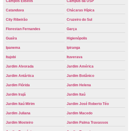
Campos Elíseos
Campus da USP
Catanduva
Chácaras Hípica
City Ribeirão
Cruzeiro do Sul
Florestan Fernandes
Garça
Guaíra
Higienópolis
Ipanema
Ipiranga
Itajobi
Ituverava
Jardim Alvorada
Jardim América
Jardim Antártica
Jardim Botânico
Jardim Flórida
Jardim Helena
Jardim Irajá
Jardim Itaú
Jardim Itaú Mirim
Jardim José Roberto Téo
Jardim Juliana
Jardim Macedo
Jardim Mosteiro
Jardim Palma Travassos