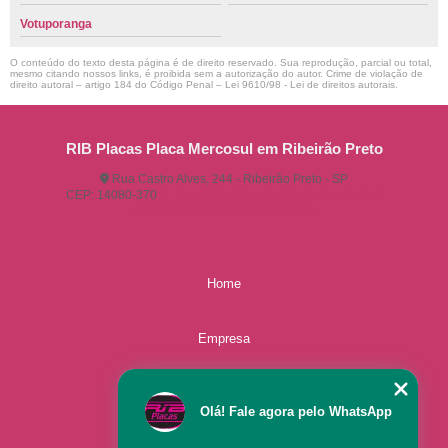
Votuporanga
O conteúdo do texto desta página é de direito reservado. Sua reprodução, parcial ou total,
mesmo citando nossos links, é proibida sem a autorização do autor. Crime de violação de
direito autoral – artigo 184 do Código Penal –
Lei 9610/98 - Lei de direitos autorais
.
RIB Placas Placa Mercosul em Ribeirão Preto
Rua Castro Alves, 244 - Ribeirão Preto - SP
CEP: 14080-370
(16) 3515-1150
(16) 98825-2142
ribplacasautomotivas@gmail.com
Home
Empresa
Missão
Olá! Fale agora pelo WhatsApp