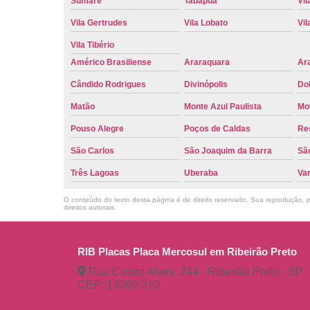
Sumaré
Tabapuã
Vil
Vila Gertrudes
Vila Lobato
Vil
Vila Tibério
Américo Brasiliense
Araraquara
Ar
Cândido Rodrigues
Divinópolis
Do
Matão
Monte Azul Paulista
Mo
Pouso Alegre
Poços de Caldas
Re
São Carlos
São Joaquim da Barra
São
Três Lagoas
Uberaba
Va
O conteúdo do texto desta página é de direito reservado. Sua reprodução, pa
direitos autorais
.
RIB Placas Placa Mercosul em Ribeirão Preto
Rua Castro Alves, 244 - Ribeirão Preto - SP
CEP: 14080-370
(16) 3515-1150
(16) 98
ribplacasautomotivas@gmail.com