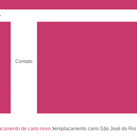
nto
Carro Zero Emplacamento
Emplaca
Emplacamento Carro Cravin
nto
Emplacamento Carro Ribeirão 
Emplacamento Carros
Emplacamento C
nto
Contato
s
Empresa de Emplacamento Car
nto
Emplacamento da Moto
Emplacamen
os
Emplacamento de Moto Mercos
tos
Emplacamento de Moto Usad
os
Emplacamento Mercosul Moto
Em
Primeiro Emplacamento da Mot
de
nto
camento de carro novo
emplacamento carro São José do Rio
Emplacamento da Placa Mer