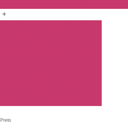
(16) 3515-1150
(16) 98825-2142
mento Carro
Emplacamento Carro 0km
hos
Emplacamento Carro Novo
Preto
Emplacamento Carro Zero
arros Novos
Emplacamento de Carro Novo
ro
Empresa Emplacamento Carro
to de Moto
Emplacamento de Moto 0km
ul
Emplacamento de Moto Nova
a
Emplacamento de Moto Zero
placamento Moto
Emplacar Moto Zero
o
Primeiro Emplacamento de Moto
 Preto
cosul
Emplacamento de Carro