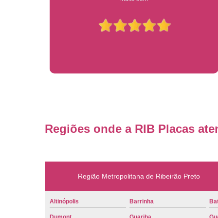
Regiões onde a RIB Placas ate
Região Metropolitana de Ribeirão Preto
Altinópolis
Barrinha
Bat
Dumont
Guariba
Gu