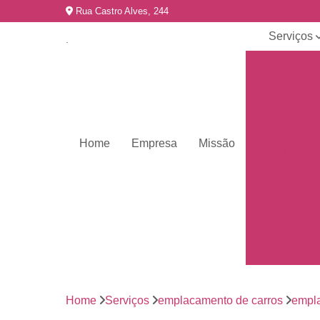
Rua Castro Alves, 244
Serviços
Emplacame
de carros
Emplacame
de motos
Emplacame
Home
Empresa
Missão
de veículo
Emplacame
para veícul
Emplacamen
mercosul
Emplacar 
carros
Empresas 
emplacame
Home
Serviços
emplacamento de carros
empla