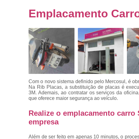
Empresa
emplacado
Emplacamento Carro
Placa de mo
Placas
automotiv
Placas de ca
Placas d
veículo
Placas
mercosul
Com o novo sistema definido pelo Mercosul, é obr
Placas mod
Na Rib Placas, a substituição de placas é exe
mercosul
3M. Ademais, ao contratar os serviços da oficin
que oferece maior segurança ao veículo.
Placas pa
carro
Realize o emplacamento carro 
Placas
empresa
veiculare
Reforma d
Além de ser feito em apenas 10 minutos, o proc