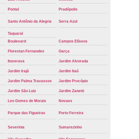
e Carro Oficial
Placa de um Carro
Pontal
Pradópolis
 um Carro Ribeirão Preto
Placa Nova Carro
Santo Antônio da Alegria
Serra Azul
e no Carro
Placa Vermelha de Carro
Taquaral
laca Veicular
Placa Veicular Amarela
Boulevard
Campos Elíseos
ular Cinza
Placa Veicular Cravinhos
Florestan Fernandes
Garça
 Veicular Nova
Placa Veicular Preta
Ituverava
Jardim Alvorada
 Veicular Verde
Placa Veicular Vermelha
Jardim Irajá
Jardim Itaú
eforma de Placa Automotiva Cravinhos
Jardim Palma Travassos
Jardim Procópio
Jardim São Luiz
Jardim Zanetti
irão Preto
Reforma de Placa Carro
Leo Gomes de Morais
Novaes
 Placa Automotiva
Reforma Placa Carro
Reformar Placa de Veículo
Parque das Figueiras
Porto Ferreira
va
Serviço de Reforma de Placa Veicular
Severinia
Sumarezinho
Troca de Placa
Troca de Placa Carro