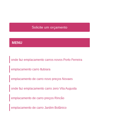
o
Emplacamento de Carro Zero
mplacamento de Veículo Placa Mercosul
Km
Emplacamento de Veículos Zero
Solicite um orçamento
 do Veículo
Emplacamento Veículos Novos
Detran Emplacamento de Veículo
MENU
mplacamento de Veículo Cravinhos
Emplacamento de Veículo Ribeirão Preto
onde faz emplacamento carros novos Porto Ferreira
o
Emplacamento de Veículo Zero
emplacamento carro Itubiara
ento Veículo Zero
Emplacamento Veículos
emplacamento de carro novo preços Novaes
sso de Emplacamento de Veículo Zero
onde faz emplacamento carro zero Vila Augusta
osul
Emplacamento Mercosul
os
Emplacamento Mercosul Preço
emplacamento de carro preços Rincão
Preto
Emplacamento Mercosul Valor
emplacamento de carro Jardim Botânico