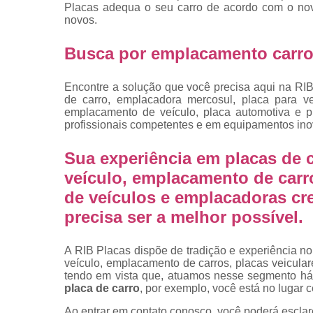
placas
Placas adequa o seu carro de acordo com o nov
novos.
Troca de pla
Busca por emplacamento carro
Troca de pla
de veículo
Encontre a solução que você precisa aqui na RIB
Trocas d
de carro, emplacadora mercosul, placa para ve
placas
emplacamento de veículo, placa automotiva e p
profissionais competentes e em equipamentos ino
Sua experiência em placas de c
veículo, emplacamento de carr
de veículos e emplacadoras cr
precisa ser a melhor possível.
A RIB Placas dispõe de tradição e experiência no
veículo, emplacamento de carros, placas veicula
tendo em vista que, atuamos nesse segmento há
placa de carro
, por exemplo, você está no lugar c
Ao entrar em contato conosco, você poderá esclar