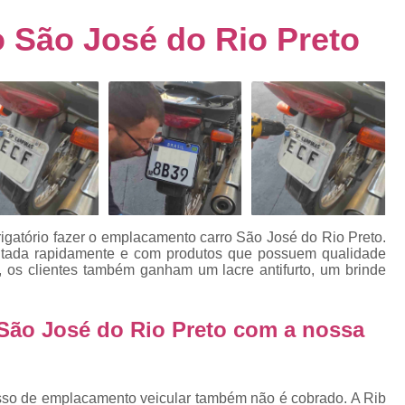
s
Emplacamento de Carro Usad
ra
 São José do Rio Preto
Emplacamento de Veículo Pcd
E
tos
Emplacamento de Veículo Zero 
as
Emplacamento do Carro
Emplacamento
rro
Emplacamento Veículos Zero
e
Emplacamento de Veículo
E
Emplacamento de Veículo Novo
Emplacamento de Veículo Usad
igatório fazer o emplacamento carro São José do Rio Preto.
elo
cutada rapidamente e com produtos que possuem qualidade
Emplacamento Veículo Novo
Emplacam
a, os clientes também ganham um lacre antifurto, um brinde
Emplacamento Veicular
Proce
ra
Detran Emplacamento Merc
São José do Rio Preto com a nossa
Emplacamento Mercosul Cravinh
s
Emplacamento Mercosul Ribeirão 
e
esso de emplacamento veicular também não é cobrado. A Rib