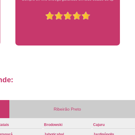
Placa de Veículo Detran
Placa de
Placa Mercosul Veículo Oficial
P
Placa Veículo Detran
Placa Veículo
Troca Placa de Veículo
Troca Pla
Placa Azul Mercosul
Placa da
Placa do Mercosul
Placa Me
Placa Mercosul Preta
Placa Mercosul
nde:
Placa Padrão Mercosul
Placa Ver
Modelo de Placa Mercosul
Modelo Placa
Modelo Placa Mercosul Ribeir
Ribeirão Preto
Placa de Veículo Mercosul
Placa
Placa Mercosul com Nome da Cidade
P
atais
Brodowski
Cajuru
Placa Amarela Carro
Placa Ca
atapará
Jaboticabal
Jardinópolis