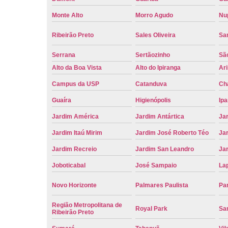
Monte Alto
Morro Agudo
Nu
Ribeirão Preto
Sales Oliveira
Sa
Serrana
Sertãozinho
Sã
Alto da Boa Vista
Alto do Ipiranga
Ar
Campus da USP
Catanduva
Ch
Guaíra
Higienópolis
Ip
Jardim América
Jardim Antártica
Ja
Jardim Itaú Mirim
Jardim José Roberto Téo
Jar
Jardim Recreio
Jardim San Leandro
Ja
Joboticabal
José Sampaio
La
Novo Horizonte
Palmares Paulista
Pa
Região Metropolitana de
Royal Park
San
Ribeirão Preto