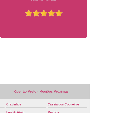
 Veículo Nova
Placa de Veículo Verde
laca Veículo
Placa Veículo Cravinhos
 Ribeirão Preto
Placa Vermelha Veículo
ca Veículo
Conversão Placa Mercosul
 Mercosul
Placa de Carro Mercosul
rcosul
Placa Mercosul Cravinhos
 Ribeirão Preto
Placa Mercosul Vermelha
melha Mercosul
Colocar Placa Mercosul
 Mercosul
Modelo Placa Mercosul Cravinhos
ão Preto
Placa Carro Mercosul
Ribeirão Preto - Regiões Próximas
 Mercosul Azul
Placa Mercosul Carro
laca Mercosul Detran
Placa Modelo Mercosul
Cravinhos
Cássia dos Coqueiros
rro Detran
Placa de Carro Branca
Luís Antônio
Mococa