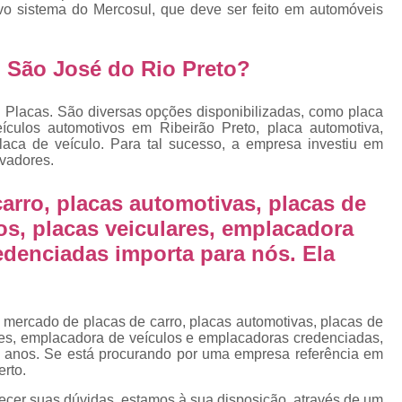
Emplacamento Placa Mercosu
o sistema do Mercosul, que deve ser feito em automóveis
cas
Qual o Valor do Emplacamento da Placa 
 São José do Rio Preto?
cas
Valor do Emplacamento Mercosul
Val
s
Emplacar Carro Cravinhos
Emplacar C
 Placas. São diversas opções disponibilizadas, como placa
e
ículos automotivos em Ribeirão Preto, placa automotiva,
Emplacar Carros
Emplacar o Carro
E
laca de veículo. Para tal sucesso, a empresa investiu em
Emplacar Veículo
Emplacar V
vadores.
Emplacar Veículos
Empresa
arro, placas automotivas, placas de
Empresa de Emplacamento
Em
os, placas veiculares, emplacadora
edenciadas importa para nós. Ela
Empresa de Emplacamento de Carro
Empresa de Emplacamento de Moto
Empresa de Emplacamento de Veícul
 mercado de placas de carro, placas automotivas, placas de
res, emplacadora de veículos e emplacadoras credenciadas,
Empresa Emplacamento
Emp
 anos. Se está procurando por uma empresa referência em
erto.
Emplacadora de Veículos
Emplacado
ecer suas dúvidas, estamos à sua disposição, através de um