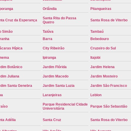
Placa de Carro Cinza
Placa d
poranga
Orlândia
Pitangueiras
Placa de um Carro Cravinhos
Placa de
Santa Rita do Passa
nta Cruz da Esperança
Santa Rosa de Viterbo
Quatro
Placa Preta de Carro
Placa Verd
o Simão
Taiúva
Tambaú
Placa de Identificação Veicular
P
iranha
Barra
Bebedouro
Placa Veicular Azul
Placa Veic
ácaras Hípica
City Ribeirão
Cruzeiro do Sul
Placa Veicular Mercosul
Placa
anema
Ipiranga
Itajobi
Placa Veicular Ribeirão Preto
Placa
rdim Botânico
Jardim Flórida
Jardim Helena
Reforma de Placa Automotiva
R
dim Juliana
Jardim Macedo
Jardim Mosteiro
rdim Santa Genebra
Jardim Santa Luzia
Jardim São Francisco
Reforma de Placa Automotiva Ribe
pa
Laranjeiras
Leblon
Reforma de Placa Veicular
Reforma
Parque Residencial Cidade
Reforma Placa Veicular
raíso
Parque São Sebastião
Universitária
Serviço de Reforma de Placa Automoti
ta Adélia
Santa Cruz
Santa Rosa do Viterbo
Serviço de Reforma Placa Veicular