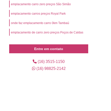
l
Preço Emplacamento Mercosul
emplacamento carro zero preços São Simão
Mercosul
Valor de Emplacamento Mercosul
emplacamento carros preços Royal Park
or Emplacamento Mercosul
Emplacar Carro
onde faz emplacamento carro 0km Tambaú
arro Ribeirão Preto
Emplacar Carro Usado
emplacamento de carro zero preços Poços de Caldas
mplacar o Veículo
Emplacar o Veículo Novo
eículo Novo
Emplacar Veículo Zero
Entre em contato
 Credenciada para Emplacamento
presa de Emplacamento Credenciada
(16) 3515-1150
(16) 98825-2142
Empresa de Emplacamento de Carros
Empresa de Emplacamento de Veículo
os
Empresa de Emplacamento Mercosul
lacadora
Emplacadora Cravinhos
ra Mercosul
Emplacadora Ribeirão Preto