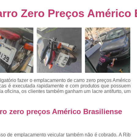
s
Emplacamento de Carro Usad
ra
ro Zero Preços Américo B
Emplacamento de Veículo Pcd
E
tos
Emplacamento de Veículo Zero 
as
Emplacamento do Carro
Emplacamento
rro
Emplacamento Veículos Zero
e
Emplacamento de Veículo
E
Emplacamento de Veículo Novo
Emplacamento de Veículo Usad
igatório fazer o emplacamento de carro zero preços Américo
elo
placas é executada rapidamente e com produtos que possuem
Emplacamento Veículo Novo
Emplacam
a oficina, os clientes também ganham um lacre antifurto, um
Emplacamento Veicular
Proce
ra
Detran Emplacamento Merc
ro zero preços Américo Brasiliense
Emplacamento Mercosul Cravinh
s
Emplacamento Mercosul Ribeirão 
e
esso de emplacamento veicular também não é cobrado. A Rib