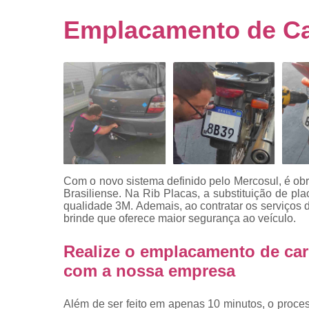
Empresa
emplacado
Emplacamento de Car
Placa de mo
Placas
automotiv
Placas de ca
Placas d
veículo
Placas
mercosul
Com o novo sistema definido pelo Mercosul, é obr
Placas mod
Brasiliense. Na Rib Placas, a substituição de 
mercosul
qualidade 3M. Ademais, ao contratar os serviços d
brinde que oferece maior segurança ao veículo.
Placas pa
carro
Realize o emplacamento de car
Placas
com a nossa empresa
veiculare
Reforma d
Além de ser feito em apenas 10 minutos, o proc