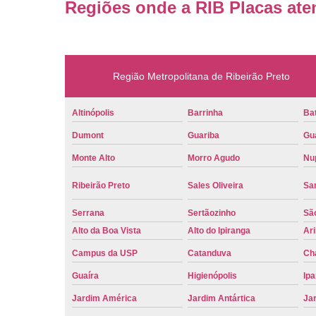
Regiões onde a RIB Placas ate
Região Metropolitana de Ribeirão Preto
Altinópolis
Barrinha
Bat
Dumont
Guariba
Gu
Monte Alto
Morro Agudo
Nu
Ribeirão Preto
Sales Oliveira
Sa
Serrana
Sertãozinho
Sã
Alto da Boa Vista
Alto do Ipiranga
Ar
Campus da USP
Catanduva
Ch
Guaíra
Higienópolis
Ip
Jardim América
Jardim Antártica
Ja