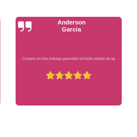
Placa de Veículo Detran
Placa de
Placa Mercosul Veículo Oficial
P
Yuri Martins
Placa Veículo Detran
Placa Veículo
Troca Placa de Veículo
Troca Pla
Placa Azul Mercosul
Placa da
Ótimo atendimento
Placa do Mercosul
Placa Me
Placa Mercosul Preta
Placa Mercosul
Placa Padrão Mercosul
Placa Ver
Modelo de Placa Mercosul
Modelo Placa
Modelo Placa Mercosul Ribeir
Placa de Veículo Mercosul
Placa
Placa Mercosul com Nome da Cidade
P
Placa Amarela Carro
Placa Ca