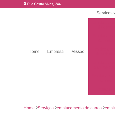
Rua Castro Alves, 244
Serviços
Emplacame
de carros
Emplacame
de motos
Emplacame
Home
Empresa
Missão
de veículo
Emplacame
para veícul
Emplacamen
mercosul
Emplacar 
carros
Empresas 
emplacame
Home
Serviços
emplacamento de carros
empla