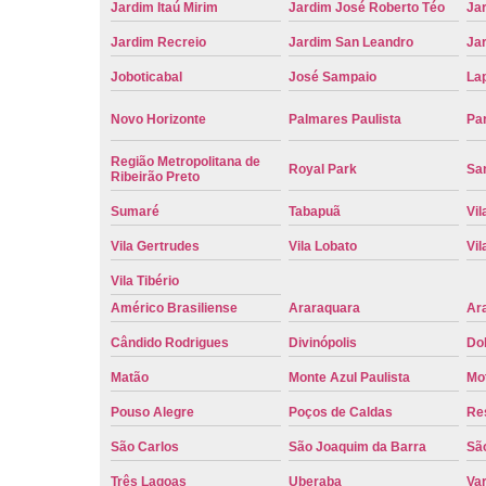
Jardim Itaú Mirim
Jardim José Roberto Téo
Jar
Jardim Recreio
Jardim San Leandro
Ja
Joboticabal
José Sampaio
La
Novo Horizonte
Palmares Paulista
Pa
Região Metropolitana de
Royal Park
San
Ribeirão Preto
Sumaré
Tabapuã
Vil
Vila Gertrudes
Vila Lobato
Vil
Vila Tibério
Américo Brasiliense
Araraquara
Ar
Cândido Rodrigues
Divinópolis
Do
Matão
Monte Azul Paulista
Mo
Pouso Alegre
Poços de Caldas
Re
São Carlos
São Joaquim da Barra
São
Três Lagoas
Uberaba
Va