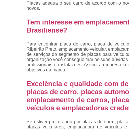
placas
Placas adequa o seu carro de acordo com o nov
novos.
Troca de pla
Tem interesse em emplacament
Troca de pla
de veículo
Brasiliense?
Trocas d
placas
Para encontrar placa de carro, placa de veícul
Ribeirão Preto, emplacamento veicular, emplacam
de serviços do segmento de placas para veícul
organização você consegue tirar as suas dúvidas
profissionais e instalações. Assim, a empresa co
objetivos da marca.
Excelência e qualidade com de
placas de carro, placas automot
emplacamento de carros, placa
veículos e emplacadoras crede
Se estiver procurando por placas de carro, plac
placas veiculares, emplacadora de veículos 