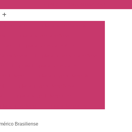
(16) 3515-1150
(16) 98825-2142
mento Carro
Emplacamento Carro 0km
hos
Emplacamento Carro Novo
Preto
Emplacamento Carro Zero
arros Novos
Emplacamento de Carro Novo
ro
Empresa Emplacamento Carro
to de Moto
Emplacamento de Moto 0km
ul
Emplacamento de Moto Nova
a
Emplacamento de Moto Zero
placamento Moto
Emplacar Moto Zero
o
Primeiro Emplacamento de Moto
mérico Brasiliense
cosul
Emplacamento de Carro