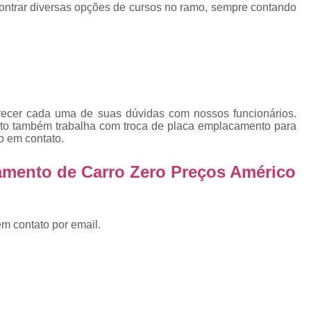
Emplacadoras
Emplacadoras C
ntrar diversas opções de cursos no ramo, sempre contando
Empresa Emplacadora de Veículos
Emp
Placa de Moto
Placa de Mot
Placa Mercosul de Moto
Placa Me
Placa Moto
Placa Moto Mercosul
arecer cada uma de suas dúvidas com nossos funcionários.
Placa para Moto Mercosul
Fabrica de 
nto também trabalha com troca de placa emplacamento para
o em contato.
Placa Automotiva
Placa Automoti
Placa Automotiva Dianteir
amento de Carro Zero Preços Américo
Placa Automotiva Personalizad
Placa Automotiva Verde
Placa Merco
em contato por email.
Placa Azul de Carro
Placa de Carro
Placa de Carro Cravinhos
Placa
Placa de Carro Ribeirão Preto
P
Placa Preta Carro
Placa V