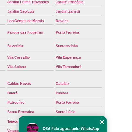
Jardim Palma Travassos
Jardim Procópio
Placa de Carro
Troca de Placa de Veículo
Jardim São Luiz
Jardim Zanetti
laca do Carro
Troca de Placa Mercosul
Leo Gomes de Morais
Novaes
Placa Ribeirão Preto
Troca de Placa Veículo
Parque das Figueiras
Porto Ferreira
aca do Veículo
Troca das Placas do Veículo
 Placa de Moto
Troca de Placa de Motos
Severinia
Sumarezinho
 Placa Veículos
Troca de Placas da Moto
Vila Carvalho
Vila Esperança
Placas do Carro
Troca de Placas Mercosul
Vila Seixas
Vila Tamandaré
cosul Troca
Troca da Placa do Carro
Caldas Novas
Catalão
laca Nova
Troca de Placa Padrão Mercosul
Guará
Itubiara
Troca Placa Carro
Troca Placa Cravinhos
Patrocínio
Porto Ferreira
beirão Preto
Vistoria para Troca de Placa
Santa Ernestina
Santa Lúcia
Taiaçu
Taquaritinga
Olá! Fale agora pelo WhatsApp
Votuporanga