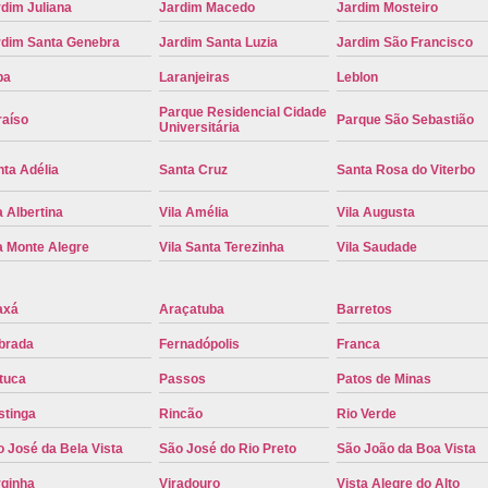
dim Juliana
Jardim Macedo
Jardim Mosteiro
Troca de Placa Cravinhos
Troca de 
rdim Santa Genebra
Jardim Santa Luzia
Jardim São Francisco
Troca de Placa Detran
Troca de P
pa
Laranjeiras
Leblon
Troca de Placa para Mercosul
Troca de 
Parque Residencial Cidade
raíso
Parque São Sebastião
Universitária
Troca para Placa Mercosul
Troca da Pl
Troca de Placa Automotiva
Troca de
ta Adélia
Santa Cruz
Santa Rosa do Viterbo
Troca de Placa do Veículo
Troca de
a Albertina
Vila Amélia
Vila Augusta
Troca de Placas de Veículo
Troca de 
a Monte Alegre
Vila Santa Terezinha
Vila Saudade
Troca Placa de Carro
Placa Mer
axá
Araçatuba
Barretos
Troca de Placa no Detran
Troca de P
brada
Fernadópolis
Franca
Troca de Placa Veicular
Troca Placa
tuca
Passos
Patos de Minas
Troca Placa Mercosul
Troca Placa Ri
stinga
Rincão
Rio Verde
 José da Bela Vista
São José do Rio Preto
São João da Boa Vista
rginha
Viradouro
Vista Alegre do Alto