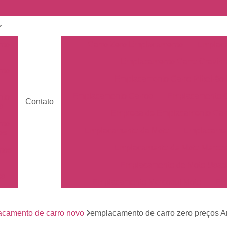
nto
Carro Zero Emplacamento
Emplaca
Emplacamento Carro Cravin
nto
Emplacamento Carro Ribeirão 
Emplacamento Carros
Emplacamento C
nto
Contato
s
Empresa de Emplacamento Car
nto
Emplacamento da Moto
Emplacamen
os
Emplacamento de Moto Mercos
tos
Emplacamento de Moto Usad
os
Emplacamento Mercosul Moto
Em
Primeiro Emplacamento da Mot
de
nto
camento de carro novo
emplacamento de carro zero preços A
Emplacamento da Placa Mer