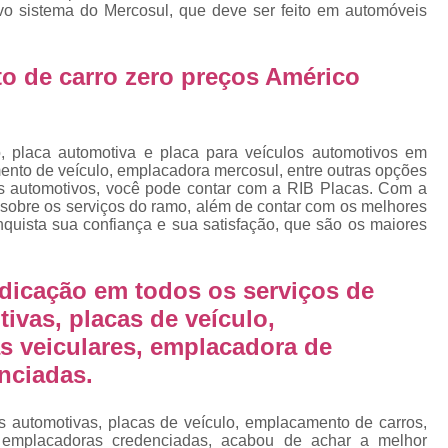
Emplacamento Placa Mercosu
o sistema do Mercosul, que deve ser feito em automóveis
cas
Qual o Valor do Emplacamento da Placa 
o de carro zero preços Américo
cas
Valor do Emplacamento Mercosul
Val
s
Emplacar Carro Cravinhos
Emplacar C
e
Emplacar Carros
Emplacar o Carro
E
o, placa automotiva e placa para veículos automotivos em
ento de veículo, emplacadora mercosul, entre outras opções
Emplacar Veículo
Emplacar V
os automotivos, você pode contar com a RIB Placas. Com a
 sobre os serviços do ramo, além de contar com os melhores
Emplacar Veículos
Empresa
nquista sua confiança e sua satisfação, que são os maiores
Empresa de Emplacamento
Em
Empresa de Emplacamento de Carro
dicação em todos os serviços de
ivas, placas de veículo,
Empresa de Emplacamento de Moto
s veiculares, emplacadora de
Empresa de Emplacamento de Veícul
nciadas.
Empresa Emplacamento
Emp
Emplacadora de Veículos
Emplacado
as automotivas, placas de veículo, emplacamento de carros,
e emplacadoras credenciadas, acabou de achar a melhor