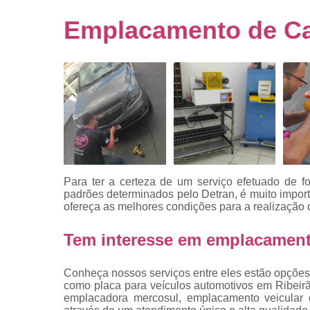
Empresa
emplacado
Emplacamento de Ca
Placa de mo
Placas
automotiv
Placas de ca
Placas d
veículo
Placas
mercosul
Para ter a certeza de um serviço efetuado de f
Placas mod
padrões determinados pelo Detran, é muito impo
mercosul
ofereça as melhores condições para a realização 
Placas pa
Tem interesse em emplacament
carro
Placas
Conheça nossos serviços entre eles estão opções
veiculare
como placa para veículos automotivos em Ribeirão
emplacadora mercosul, emplacamento veicular e
Reforma d