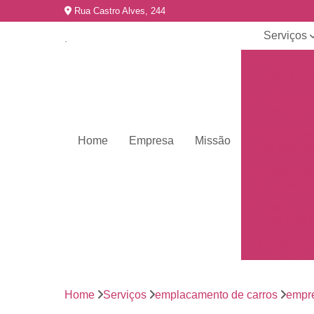
Rua Castro Alves, 244
Serviços
Emplacame
de carros
Emplacame
de motos
Emplacame
Home
Empresa
Missão
de veículo
Emplacame
para veícul
Emplacamen
mercosul
Emplacar 
carros
Empresas 
emplacame
Home
Serviços
emplacamento de carros
empr