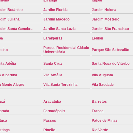
anema
Ipiranga
Itajobi
Placa de Carro Cinza
Placa d
rdim Botânico
Jardim Flórida
Jardim Helena
Placa de um Carro Cravinhos
Placa de
dim Juliana
Jardim Macedo
Jardim Mosteiro
Placa Preta de Carro
Placa Verd
rdim Santa Genebra
Jardim Santa Luzia
Jardim São Francisco
Placa de Identificação Veicular
P
pa
Laranjeiras
Leblon
Placa Veicular Azul
Placa Veic
Parque Residencial Cidade
raíso
Parque São Sebastião
Universitária
Placa Veicular Mercosul
Placa
ta Adélia
Santa Cruz
Santa Rosa do Viterbo
Placa Veicular Ribeirão Preto
Placa
a Albertina
Vila Amélia
Vila Augusta
Reforma de Placa Automotiva
R
a Monte Alegre
Vila Santa Terezinha
Vila Saudade
Reforma de Placa Automotiva Ribe
Reforma de Placa Veicular
Reforma
axá
Araçatuba
Barretos
Reforma Placa Veicular
brada
Fernadópolis
Franca
Serviço de Reforma de Placa Automoti
tuca
Passos
Patos de Minas
Serviço de Reforma Placa Veicular
stinga
Rincão
Rio Verde