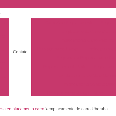
nto
Carro Zero Emplacamento
Emplaca
Emplacamento Carro Cravin
nto
Emplacamento Carro Ribeirão 
Emplacamento Carros
Emplacamento C
nto
Contato
s
Empresa de Emplacamento Car
nto
Emplacamento da Moto
Emplacamen
os
Emplacamento de Moto Mercos
tos
Emplacamento de Moto Usad
os
Emplacamento Mercosul Moto
Em
Primeiro Emplacamento da Mot
de
nto
esa emplacamento carro
emplacamento de carro Uberaba
Emplacamento da Placa Mer