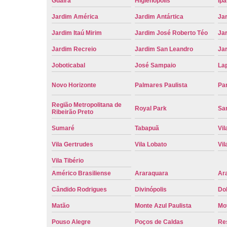
Guaíra
Higienópolis
Ip
Jardim América
Jardim Antártica
Ja
Jardim Itaú Mirim
Jardim José Roberto Téo
Jar
Jardim Recreio
Jardim San Leandro
Ja
Joboticabal
José Sampaio
La
Novo Horizonte
Palmares Paulista
Pa
Região Metropolitana de
Royal Park
San
Ribeirão Preto
Sumaré
Tabapuã
Vil
Vila Gertrudes
Vila Lobato
Vil
Vila Tibério
Américo Brasiliense
Araraquara
Ar
Cândido Rodrigues
Divinópolis
Do
Matão
Monte Azul Paulista
Mo
Pouso Alegre
Poços de Caldas
Re