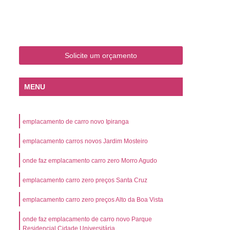
o
Emplacamento de Carro Zero
mplacamento de Veículo Placa Mercosul
Km
Emplacamento de Veículos Zero
Solicite um orçamento
 do Veículo
Emplacamento Veículos Novos
Detran Emplacamento de Veículo
MENU
mplacamento de Veículo Cravinhos
Emplacamento de Veículo Ribeirão Preto
emplacamento de carro novo Ipiranga
o
Emplacamento de Veículo Zero
emplacamento carros novos Jardim Mosteiro
ento Veículo Zero
Emplacamento Veículos
onde faz emplacamento carro zero Morro Agudo
sso de Emplacamento de Veículo Zero
emplacamento carro zero preços Santa Cruz
osul
Emplacamento Mercosul
os
Emplacamento Mercosul Preço
emplacamento carro zero preços Alto da Boa Vista
Preto
Emplacamento Mercosul Valor
onde faz emplacamento de carro novo Parque
Residencial Cidade Universitária