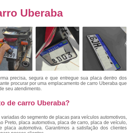
s
Emplacamento de Carro Usad
ra
rro Uberaba
Emplacamento de Veículo Pcd
E
tos
Emplacamento de Veículo Zero 
as
Emplacamento do Carro
Emplacamento
rro
Emplacamento Veículos Zero
e
Emplacamento de Veículo
E
Emplacamento de Veículo Novo
Emplacamento de Veículo Usad
orma precisa, segura e que entregue sua placa dentro dos
elo
rtante procurar por uma emplacamento de carro Uberaba
que
Emplacamento Veículo Novo
Emplacam
de seu atendimento.
Emplacamento Veicular
Proce
ra
o de carro Uberaba?
Detran Emplacamento Merc
Emplacamento Mercosul Cravinh
 variadas do segmento de placas para veículos automotivos,
s
 Preto, placa automotiva, placa de carro, placa de veículo,
Emplacamento Mercosul Ribeirão 
 placa automotiva. Garantimos a satisfação dos clientes
e