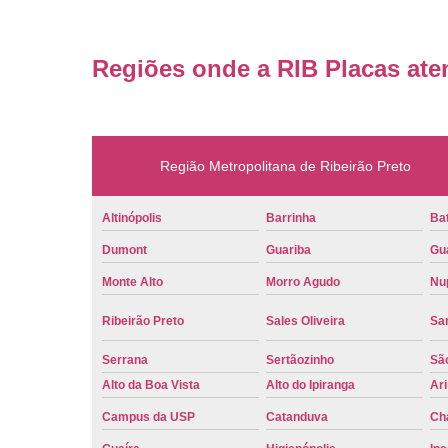
Regiões onde a RIB Placas ate
Região Metropolitana de Ribeirão Preto
Altinópolis
Barrinha
Bat
Dumont
Guariba
Gu
Monte Alto
Morro Agudo
Nu
Ribeirão Preto
Sales Oliveira
Sa
Serrana
Sertãozinho
Sã
Alto da Boa Vista
Alto do Ipiranga
Ar
Campus da USP
Catanduva
Ch