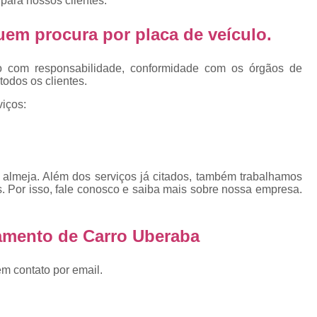
para nossos clientes.
Emplacamento Placa Mercosu
cas
Qual o Valor do Emplacamento da Placa 
 quem procura por
placa de veículo
.
cas
Valor do Emplacamento Mercosul
Val
s
o com responsabilidade, conformidade com os órgãos de
Emplacar Carro Cravinhos
Emplacar C
todos os clientes.
e
Emplacar Carros
Emplacar o Carro
E
iços:
Emplacar Veículo
Emplacar V
Emplacar Veículos
Empresa
Empresa de Emplacamento
Em
almeja. Além dos serviços já citados, também trabalhamos
. Por isso, fale conosco e saiba mais sobre nossa empresa.
Empresa de Emplacamento de Carro
Empresa de Emplacamento de Moto
amento de Carro Uberaba
Empresa de Emplacamento de Veícul
em contato por email.
Empresa Emplacamento
Emp
Emplacadora de Veículos
Emplacado