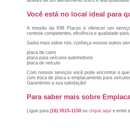
através de um atendimento único e alta qualidade 
placas
Troca de pla
Você está no local ideal para
Troca de pla
de veículo
A missão da RIB Placas é oferecer um serviç
controle competentes, eficiência e qualidade para 
Trocas d
placas
Saiba mais sobre nós, conheça nossos outros serv
placa de carro
placa para veículos automotivos
placa de veículo
Com nossos serviços você pode encontrar o que 
com troca de placa e emplacamento para veículos
Garantimos a sua satisfação!
Para saber mais sobre Emplac
Ligue para
(16) 3515-1150
ou
clique aqui
e entre 