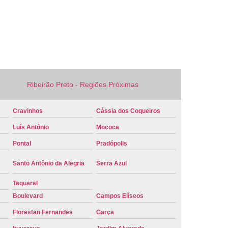
 Veículo Nova
Placa de Veículo Verde
laca Veículo
Placa Veículo Cravinhos
 Ribeirão Preto
Placa Vermelha Veículo
ca Veículo
Conversão Placa Mercosul
 Mercosul
Placa de Carro Mercosul
Ribeirão Preto - Regiões Próximas
rcosul
Placa Mercosul Cravinhos
Cravinhos
Cássia dos Coqueiros
 Ribeirão Preto
Placa Mercosul Vermelha
Luís Antônio
Mococa
melha Mercosul
Colocar Placa Mercosul
Pontal
Pradópolis
 Mercosul
Modelo Placa Mercosul Cravinhos
Santo Antônio da Alegria
Serra Azul
ão Preto
Placa Carro Mercosul
Taquaral
 Mercosul Azul
Placa Mercosul Carro
Boulevard
Campos Elíseos
laca Mercosul Detran
Placa Modelo Mercosul
Florestan Fernandes
Garça
rro Detran
Placa de Carro Branca