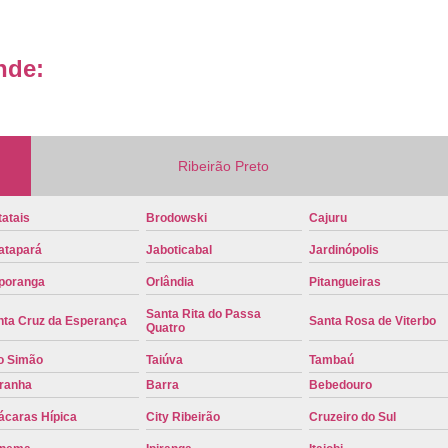
Placa de Veículo Detran
Placa de
nde:
Placa Mercosul Veículo Oficial
P
Placa Veículo Detran
Placa Veículo
Troca Placa de Veículo
Troca Pla
Placa Azul Mercosul
Placa da
Ribeirão Preto
Placa do Mercosul
Placa Me
atais
Brodowski
Cajuru
Placa Mercosul Preta
Placa Mercosul
atapará
Jaboticabal
Jardinópolis
Placa Padrão Mercosul
Placa Ver
poranga
Orlândia
Pitangueiras
Modelo de Placa Mercosul
Modelo Placa
Santa Rita do Passa
nta Cruz da Esperança
Santa Rosa de Viterbo
Quatro
Modelo Placa Mercosul Ribeir
o Simão
Taiúva
Tambaú
Placa de Veículo Mercosul
Placa
iranha
Barra
Bebedouro
Placa Mercosul com Nome da Cidade
P
ácaras Hípica
City Ribeirão
Cruzeiro do Sul
Placa Amarela Carro
Placa Ca