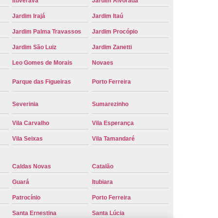
Ituverava
Jardim Alvorada
e Carro Oficial
Placa de um Carro
Jardim Irajá
Jardim Itaú
 um Carro Ribeirão Preto
Placa Nova Carro
Jardim Palma Travassos
Jardim Procópio
e no Carro
Placa Vermelha de Carro
Jardim São Luiz
Jardim Zanetti
laca Veicular
Placa Veicular Amarela
Leo Gomes de Morais
Novaes
ular Cinza
Placa Veicular Cravinhos
Parque das Figueiras
Porto Ferreira
 Veicular Nova
Placa Veicular Preta
Severinia
Sumarezinho
 Veicular Verde
Placa Veicular Vermelha
Vila Carvalho
Vila Esperança
eforma de Placa Automotiva Cravinhos
Vila Seixas
Vila Tamandaré
irão Preto
Reforma de Placa Carro
 Placa Automotiva
Reforma Placa Carro
Caldas Novas
Catalão
Reformar Placa de Veículo
Guará
Itubiara
va
Serviço de Reforma de Placa Veicular
Patrocínio
Porto Ferreira
Troca de Placa
Troca de Placa Carro
Santa Ernestina
Santa Lúcia