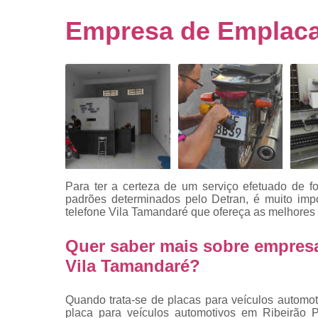
Empresa
emplacado
Empresa de Emplaca
Placa de mo
Placas
automotiv
Placas de ca
Placas d
veículo
Placas
mercosul
Para ter a certeza de um serviço efetuado de f
Placas mod
padrões determinados pelo Detran, é muito imp
mercosul
telefone Vila Tamandaré
que ofereça as melhores 
Placas pa
Quer saber mais sobre empres
carro
Vila Tamandaré?
Placas
veiculare
Quando trata-se de placas para veículos automo
Reforma d
placa para veículos automotivos em Ribeirão Pr