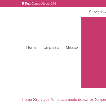
Rua Castro Alves, 244
Serviços
Emplacame
de carros
Emplacame
de motos
Emplacame
Home
Empresa
Missão
de veículo
Emplacame
para veícul
Emplacamen
mercosul
Emplacar 
carros
Empresas 
emplacame
Home
Serviços
emplacamento de carros
empr