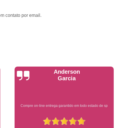
Emplacadoras
Emplacadoras C
Empresa Emplacadora de Veículos
Emp
em contato por email.
Placa de Moto
Placa de Mot
Placa Mercosul de Moto
Placa Me
Placa Moto
Placa Moto Mercosul
Placa para Moto Mercosul
Fabrica de 
Placa Automotiva
Placa Automoti
Placa Automotiva Dianteir
Yuri Martins
Placa Automotiva Personalizad
Placa Automotiva Verde
Placa Merco
Placa Azul de Carro
Placa de Carro
Ótimo atendimento
Placa de Carro Cravinhos
Placa
Placa de Carro Ribeirão Preto
P
Placa Preta Carro
Placa V