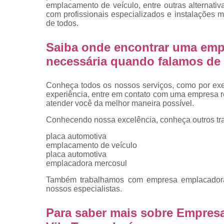
placas
emplacamento de veículo, entre outras alternati
com profissionais especializados e instalações
Troca de pla
de todos.
Troca de pla
Saiba onde encontrar uma emp
de veículo
necessária quando falamos de 
Trocas d
placas
Conheça todos os nossos serviços, como por exem
experiência, entre em contato com uma empresa ref
atender você da melhor maneira possível.
Conhecendo nossa excelência, conheça outros tr
placa automotiva
emplacamento de veículo
placa automotiva
emplacadora mercosul
Também trabalhamos com empresa emplacadora d
nossos especialistas.
Para saber mais sobre Empres