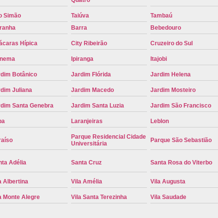
Placa de Carro Cinza
Placa d
o Simão
Taiúva
Tambaú
Placa de um Carro Cravinhos
Placa de
iranha
Barra
Bebedouro
ácaras Hípica
City Ribeirão
Cruzeiro do Sul
Placa Preta de Carro
Placa Verd
anema
Ipiranga
Itajobi
Placa de Identificação Veicular
P
rdim Botânico
Jardim Flórida
Jardim Helena
Placa Veicular Azul
Placa Veic
dim Juliana
Jardim Macedo
Jardim Mosteiro
Placa Veicular Mercosul
Placa
rdim Santa Genebra
Jardim Santa Luzia
Jardim São Francisco
Placa Veicular Ribeirão Preto
Placa
pa
Laranjeiras
Leblon
Reforma de Placa Automotiva
R
Parque Residencial Cidade
raíso
Parque São Sebastião
Reforma de Placa Automotiva Ribe
Universitária
Reforma de Placa Veicular
Reforma
ta Adélia
Santa Cruz
Santa Rosa do Viterbo
Reforma Placa Veicular
a Albertina
Vila Amélia
Vila Augusta
Serviço de Reforma de Placa Automoti
a Monte Alegre
Vila Santa Terezinha
Vila Saudade
Serviço de Reforma Placa Veicular