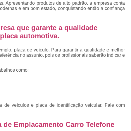
Emplacamento Placa Mercosu
vas. Apresentando produtos de alto padrão, a empresa conta
 modernas e em bom estado, conquistando então a confiança
cas
Qual o Valor do Emplacamento da Placa 
cas
Valor do Emplacamento Mercosul
Val
resa que garante a qualidade
s
Emplacar Carro Cravinhos
Emplacar C
placa automotiva.
e
Emplacar Carros
Emplacar o Carro
E
plo, placa de veículo. Para garantir a qualidade e melhor
Emplacar Veículo
Emplacar V
erência no assunto, pois os profissionais saberão indicar e
Emplacar Veículos
Empresa
abalhos como:
Empresa de Emplacamento
Em
Empresa de Emplacamento de Carro
Empresa de Emplacamento de Moto
Empresa de Emplacamento de Veícul
e veículos e placa de identificação veicular. Fale com
Empresa Emplacamento
Emp
Emplacadora de Veículos
Emplacado
a de Emplacamento Carro Telefone