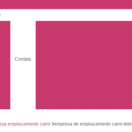
nto
Carro Zero Emplacamento
Emplaca
Emplacamento Carro Cravin
nto
Emplacamento Carro Ribeirão 
Emplacamento Carros
Emplacamento C
nto
Contato
s
Empresa de Emplacamento Car
nto
Emplacamento da Moto
Emplacamen
os
Emplacamento de Moto Mercos
tos
Emplacamento de Moto Usad
os
Emplacamento Mercosul Moto
Em
Primeiro Emplacamento da Mot
de
nto
esa emplacamento carro
empresa de emplacamento carro tele
Emplacamento da Placa Mer