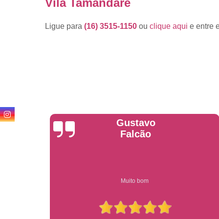
Vila Tamandaré
Ligue para
(16) 3515-1150
ou
clique aqui
e entre 
Anderson
Garcia
Compre on-line entrega garantido em todo estado de sp