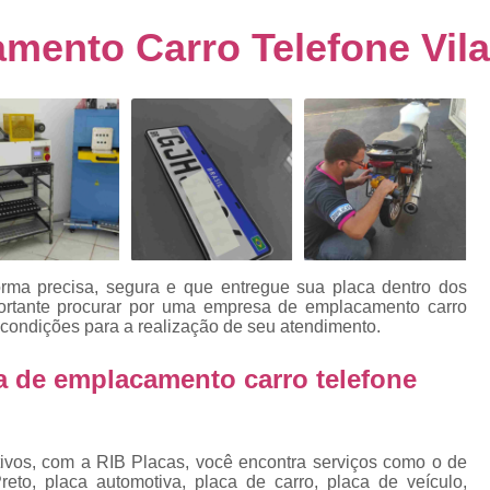
s
Emplacamento de Carro Usad
ra
mento Carro Telefone Vil
Emplacamento de Veículo Pcd
E
tos
Emplacamento de Veículo Zero 
as
Emplacamento do Carro
Emplacamento
rro
Emplacamento Veículos Zero
e
Emplacamento de Veículo
E
Emplacamento de Veículo Novo
Emplacamento de Veículo Usad
orma precisa, segura e que entregue sua placa dentro dos
elo
ortante procurar por uma empresa de emplacamento carro
Emplacamento Veículo Novo
Emplacam
condições para a realização de seu atendimento.
Emplacamento Veicular
Proce
ra
a de emplacamento carro telefone
Detran Emplacamento Merc
Emplacamento Mercosul Cravinh
s
Emplacamento Mercosul Ribeirão 
tivos, com a RIB Placas, você encontra serviços como o de
e
eto, placa automotiva, placa de carro, placa de veículo,