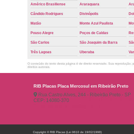
Américo Brasiliense
Araraquara
Ar
Cândido Rodrigues
Divinópolis
Do
Matão
Monte Azul Paulista
Mo
Pouso Alegre
Poços de Caldas
Re
São Carlos
São Joaquim da Barra
São
Três Lagoas
Uberaba
Va
O conteúdo do texto desta página é de direito reservado. Sua reprodução, pa
direitos autorais
.
RIB Placas Placa Mercosul em Ribeirão Preto
Rua Castro Alves, 244 - Ribeirão Preto - SP
CEP: 14080-370
(16) 3515-1150
(16) 98
ribplacasautomotivas@gmail.com
Copyright © RIB Placas (Lei 9610 de 19/02/1998)