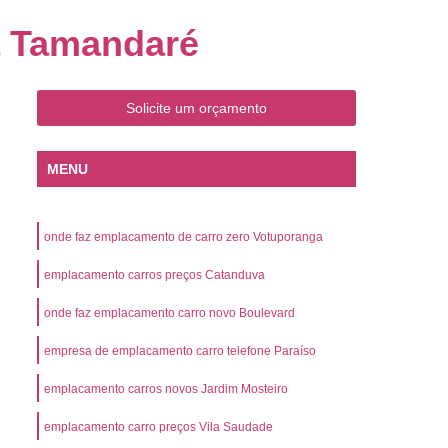
o
Emplacamento de Carro Zero
a Tamandaré
mplacamento de Veículo Placa Mercosul
Km
Emplacamento de Veículos Zero
Solicite um orçamento
 do Veículo
Emplacamento Veículos Novos
Detran Emplacamento de Veículo
MENU
mplacamento de Veículo Cravinhos
Emplacamento de Veículo Ribeirão Preto
onde faz emplacamento de carro zero Votuporanga
o
Emplacamento de Veículo Zero
emplacamento carros preços Catanduva
ento Veículo Zero
Emplacamento Veículos
onde faz emplacamento carro novo Boulevard
sso de Emplacamento de Veículo Zero
empresa de emplacamento carro telefone Paraíso
osul
Emplacamento Mercosul
os
Emplacamento Mercosul Preço
emplacamento carros novos Jardim Mosteiro
Preto
Emplacamento Mercosul Valor
emplacamento carro preços Vila Saudade