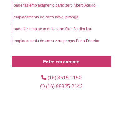
l
Preço Emplacamento Mercosul
onde faz emplacamento carro zero Morro Agudo
Mercosul
Valor de Emplacamento Mercosul
emplacamento de carro novo Ipiranga
or Emplacamento Mercosul
Emplacar Carro
onde faz emplacamento carro 0km Jardim Itaú
arro Ribeirão Preto
Emplacar Carro Usado
emplacamento de carro zero preços Porto Ferreira
mplacar o Veículo
Emplacar o Veículo Novo
eículo Novo
Emplacar Veículo Zero
Entre em contato
 Credenciada para Emplacamento
presa de Emplacamento Credenciada
(16) 3515-1150
(16) 98825-2142
Empresa de Emplacamento de Carros
Empresa de Emplacamento de Veículo
os
Empresa de Emplacamento Mercosul
lacadora
Emplacadora Cravinhos
ra Mercosul
Emplacadora Ribeirão Preto