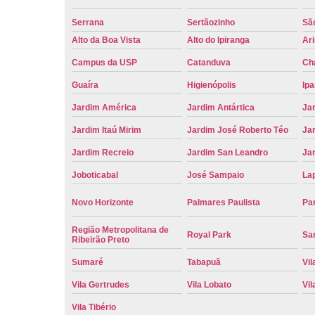
Serrana
Sertãozinho
Sã
Alto da Boa Vista
Alto do Ipiranga
Ar
Campus da USP
Catanduva
Ch
Guaíra
Higienópolis
Ip
Jardim América
Jardim Antártica
Ja
Jardim Itaú Mirim
Jardim José Roberto Téo
Jar
Jardim Recreio
Jardim San Leandro
Ja
Joboticabal
José Sampaio
La
Novo Horizonte
Palmares Paulista
Pa
Região Metropolitana de
Royal Park
San
Ribeirão Preto
Sumaré
Tabapuã
Vil
Vila Gertrudes
Vila Lobato
Vil
Vila Tibério