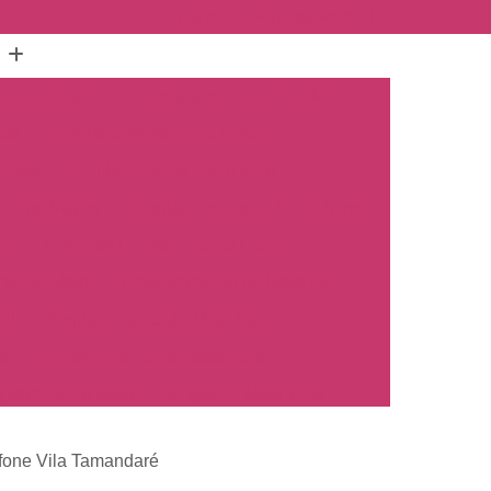
(16) 3515-1150
(16) 98825-2142
mento Carro
Emplacamento Carro 0km
hos
Emplacamento Carro Novo
Preto
Emplacamento Carro Zero
arros Novos
Emplacamento de Carro Novo
ro
Empresa Emplacamento Carro
to de Moto
Emplacamento de Moto 0km
ul
Emplacamento de Moto Nova
a
Emplacamento de Moto Zero
placamento Moto
Emplacar Moto Zero
o
Primeiro Emplacamento de Moto
fone Vila Tamandaré
cosul
Emplacamento de Carro