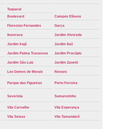
e Carro Oficial
Placa de um Carro
Taquaral
 um Carro Ribeirão Preto
Placa Nova Carro
Boulevard
Campos Elíseos
Florestan Fernandes
Garça
e no Carro
Placa Vermelha de Carro
Ituverava
Jardim Alvorada
laca Veicular
Placa Veicular Amarela
Jardim Irajá
Jardim Itaú
ular Cinza
Placa Veicular Cravinhos
Jardim Palma Travassos
Jardim Procópio
 Veicular Nova
Placa Veicular Preta
Jardim São Luiz
Jardim Zanetti
 Veicular Verde
Placa Veicular Vermelha
Leo Gomes de Morais
Novaes
eforma de Placa Automotiva Cravinhos
Parque das Figueiras
Porto Ferreira
irão Preto
Reforma de Placa Carro
 Placa Automotiva
Reforma Placa Carro
Severinia
Sumarezinho
Reformar Placa de Veículo
Vila Carvalho
Vila Esperança
va
Serviço de Reforma de Placa Veicular
Vila Seixas
Vila Tamandaré
Troca de Placa
Troca de Placa Carro