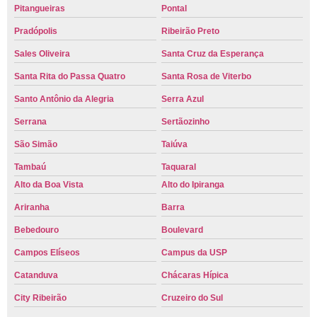
Pitangueiras
Pontal
Pradópolis
Ribeirão Preto
Sales Oliveira
Santa Cruz da Esperança
Santa Rita do Passa Quatro
Santa Rosa de Viterbo
Santo Antônio da Alegria
Serra Azul
Serrana
Sertãozinho
São Simão
Taiúva
Tambaú
Taquaral
Alto da Boa Vista
Alto do Ipiranga
Ariranha
Barra
Bebedouro
Boulevard
Campos Elíseos
Campus da USP
Catanduva
Chácaras Hípica
City Ribeirão
Cruzeiro do Sul