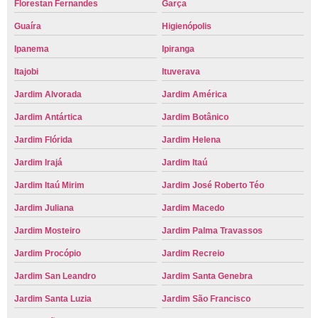
Florestan Fernandes
Garça
Guaíra
Higienópolis
Ipanema
Ipiranga
Itajobi
Ituverava
Jardim Alvorada
Jardim América
Jardim Antártica
Jardim Botânico
Jardim Flórida
Jardim Helena
Jardim Irajá
Jardim Itaú
Jardim Itaú Mirim
Jardim José Roberto Téo
Jardim Juliana
Jardim Macedo
Jardim Mosteiro
Jardim Palma Travassos
Jardim Procópio
Jardim Recreio
Jardim San Leandro
Jardim Santa Genebra
Jardim Santa Luzia
Jardim São Francisco