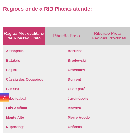
Regiões onde a RIB Placas atende:
Região Metropolitana
Ribeirão Preto -
Ribeirão Preto
de Ribeirão Preto
Regiões Próximas
Altinópolis
Barrinha
Batatais
Brodowski
Cajuru
Cravinhos
Cássia dos Coqueiros
Dumont
Guariba
Guatapará
Jaboticabal
Jardinópolis
Luís Antônio
Mococa
Monte Alto
Morro Agudo
Nuporanga
Orlândia