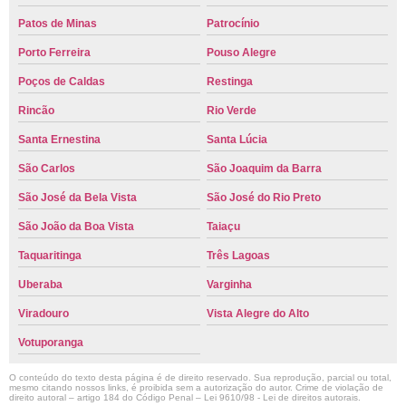
Patos de Minas
Patrocínio
Porto Ferreira
Pouso Alegre
Poços de Caldas
Restinga
Rincão
Rio Verde
Santa Ernestina
Santa Lúcia
São Carlos
São Joaquim da Barra
São José da Bela Vista
São José do Rio Preto
São João da Boa Vista
Taiaçu
Taquaritinga
Três Lagoas
Uberaba
Varginha
Viradouro
Vista Alegre do Alto
Votuporanga
O conteúdo do texto desta página é de direito reservado. Sua reprodução, parcial ou total,
mesmo citando nossos links, é proibida sem a autorização do autor. Crime de violação de
direito autoral – artigo 184 do Código Penal –
Lei 9610/98 - Lei de direitos autorais
.