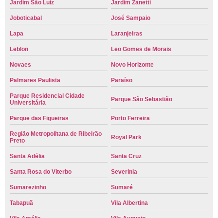
Jardim São Luiz
Jardim Zanetti
Joboticabal
José Sampaio
Lapa
Laranjeiras
Leblon
Leo Gomes de Morais
Novaes
Novo Horizonte
Palmares Paulista
Paraíso
Parque Residencial Cidade
Parque São Sebastião
Universitária
Parque das Figueiras
Porto Ferreira
Região Metropolitana de Ribeirão
Royal Park
Preto
Santa Adélia
Santa Cruz
Santa Rosa do Viterbo
Severinia
Sumarezinho
Sumaré
Tabapuã
Vila Albertina