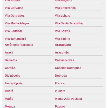
Vila Amélia
Vila Augusta
Vila Carvalho
Vila Esperança
Vila Gertrudes
Vila Lobato
Vila Monte Alegre
Vila Santa Terezinha
Vila Saudade
Vila Seixas
Vila Tamandaré
Vila Tibério
Américo Brasiliense
Araraquara
Araxá
Araçatuba
Barretos
Caldas Novas
Catalão
Cândido Rodrigues
Divinópolis
Dobrada
Fernadópolis
Franca
Guará
Itubiara
Matão
Monte Azul Paulista
Motuca
Passos