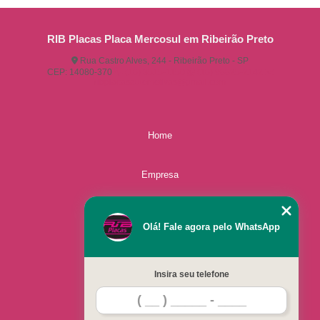
RIB Placas Placa Mercosul em Ribeirão Preto
Rua Castro Alves, 244 - Ribeirão Preto - SP
CEP: 14080-370
(16) 3515-1150
(16) 98825-2142
ribplacasautomotivas@gmail.com
Home
Empresa
Missão
Olá! Fale agora pelo WhatsApp
Serviços
Insira seu telefone
Contato