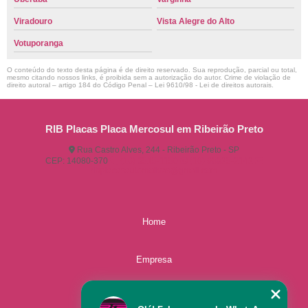
Viradouro
Vista Alegre do Alto
Votuporanga
O conteúdo do texto desta página é de direito reservado. Sua reprodução, parcial ou total,
mesmo citando nossos links, é proibida sem a autorização do autor. Crime de violação de
direito autoral – artigo 184 do Código Penal –
Lei 9610/98 - Lei de direitos autorais
.
RIB Placas Placa Mercosul em Ribeirão Preto
Rua Castro Alves, 244 - Ribeirão Preto - SP
CEP: 14080-370
(16) 3515-1150
(16) 98825-2142
ribplacasautomotivas@gmail.com
Home
Empresa
Missão