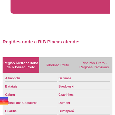
Regiões onde a RIB Placas atende:
Região Metropolitana
Ribeirão Preto -
Ribeirão Preto
de Ribeirão Preto
Regiões Próximas
Altinópolis
Barrinha
Batatais
Brodowski
Cajuru
Cravinhos
Cássia dos Coqueiros
Dumont
Guariba
Guatapará