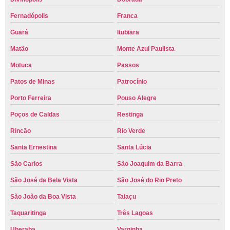
Fernadópolis
Franca
Guará
Itubiara
Matão
Monte Azul Paulista
Motuca
Passos
Patos de Minas
Patrocínio
Porto Ferreira
Pouso Alegre
Poços de Caldas
Restinga
Rincão
Rio Verde
Santa Ernestina
Santa Lúcia
São Carlos
São Joaquim da Barra
São José da Bela Vista
São José do Rio Preto
São João da Boa Vista
Taiaçu
Taquaritinga
Três Lagoas
Uberaba
Varginha