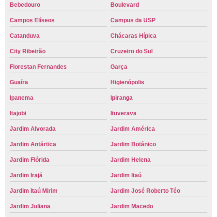
Bebedouro
Boulevard
Campos Elíseos
Campus da USP
Catanduva
Chácaras Hípica
City Ribeirão
Cruzeiro do Sul
Florestan Fernandes
Garça
Guaíra
Higienópolis
Ipanema
Ipiranga
Itajobi
Ituverava
Jardim Alvorada
Jardim América
Jardim Antártica
Jardim Botânico
Jardim Flórida
Jardim Helena
Jardim Irajá
Jardim Itaú
Jardim Itaú Mirim
Jardim José Roberto Téo
Jardim Juliana
Jardim Macedo