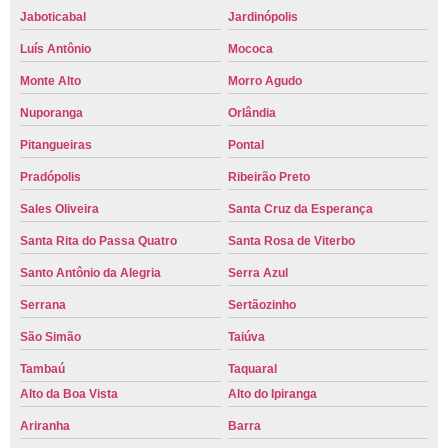
Jaboticabal
Jardinópolis
Luís Antônio
Mococa
Monte Alto
Morro Agudo
Nuporanga
Orlândia
Pitangueiras
Pontal
Pradópolis
Ribeirão Preto
Sales Oliveira
Santa Cruz da Esperança
Santa Rita do Passa Quatro
Santa Rosa de Viterbo
Santo Antônio da Alegria
Serra Azul
Serrana
Sertãozinho
São Simão
Taiúva
Tambaú
Taquaral
Alto da Boa Vista
Alto do Ipiranga
Ariranha
Barra