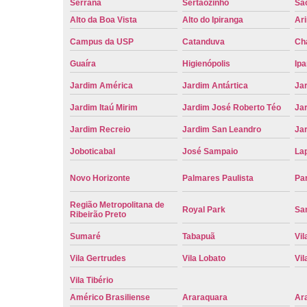
Serrana
Sertãozinho
Sã
Alto da Boa Vista
Alto do Ipiranga
Ar
Campus da USP
Catanduva
Ch
Guaíra
Higienópolis
Ip
Jardim América
Jardim Antártica
Ja
Jardim Itaú Mirim
Jardim José Roberto Téo
Jar
Jardim Recreio
Jardim San Leandro
Ja
Joboticabal
José Sampaio
La
Novo Horizonte
Palmares Paulista
Pa
Região Metropolitana de
Royal Park
San
Ribeirão Preto
Sumaré
Tabapuã
Vil
Vila Gertrudes
Vila Lobato
Vil
Vila Tibério
Américo Brasiliense
Araraquara
Ar