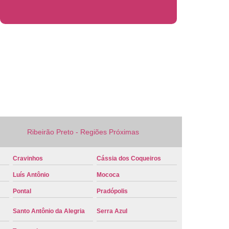
 Veículo Nova
Placa de Veículo Verde
laca Veículo
Placa Veículo Cravinhos
 Ribeirão Preto
Placa Vermelha Veículo
ca Veículo
Conversão Placa Mercosul
 Mercosul
Placa de Carro Mercosul
rcosul
Placa Mercosul Cravinhos
 Ribeirão Preto
Placa Mercosul Vermelha
Ribeirão Preto - Regiões Próximas
melha Mercosul
Colocar Placa Mercosul
 Mercosul
Modelo Placa Mercosul Cravinhos
Cravinhos
Cássia dos Coqueiros
ão Preto
Placa Carro Mercosul
Luís Antônio
Mococa
 Mercosul Azul
Placa Mercosul Carro
Pontal
Pradópolis
laca Mercosul Detran
Placa Modelo Mercosul
Santo Antônio da Alegria
Serra Azul
rro Detran
Placa de Carro Branca