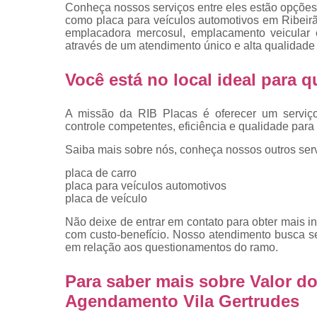
placas
Conheça nossos serviços entre eles estão opções
como placa para veículos automotivos em Ribeirão
Troca de pla
emplacadora mercosul, emplacamento veicular e
através de um atendimento único e alta qualidade 
Troca de pla
de veículo
Você está no local ideal para
Trocas d
placas
A missão da RIB Placas é oferecer um serviç
controle competentes, eficiência e qualidade para 
Saiba mais sobre nós, conheça nossos outros serv
placa de carro
placa para veículos automotivos
placa de veículo
Não deixe de entrar em contato para obter mais i
com custo-benefício. Nosso atendimento busca s
em relação aos questionamentos do ramo.
Para saber mais sobre Valor 
Agendamento Vila Gertrudes