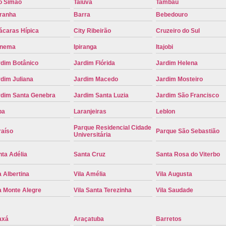
o Simão
Taiúva
Tambaú
Placa de Carro Cinza
Placa d
iranha
Barra
Bebedouro
Placa de um Carro Cravinhos
Placa de
ácaras Hípica
City Ribeirão
Cruzeiro do Sul
Placa Preta de Carro
Placa Verd
anema
Ipiranga
Itajobi
Placa de Identificação Veicular
P
rdim Botânico
Jardim Flórida
Jardim Helena
Placa Veicular Azul
Placa Veic
dim Juliana
Jardim Macedo
Jardim Mosteiro
Placa Veicular Mercosul
Placa
rdim Santa Genebra
Jardim Santa Luzia
Jardim São Francisco
Placa Veicular Ribeirão Preto
Placa
pa
Laranjeiras
Leblon
Reforma de Placa Automotiva
R
Parque Residencial Cidade
raíso
Parque São Sebastião
Universitária
Reforma de Placa Automotiva Ribe
ta Adélia
Santa Cruz
Santa Rosa do Viterbo
Reforma de Placa Veicular
Reforma
a Albertina
Vila Amélia
Vila Augusta
Reforma Placa Veicular
a Monte Alegre
Vila Santa Terezinha
Vila Saudade
Serviço de Reforma de Placa Automoti
Serviço de Reforma Placa Veicular
axá
Araçatuba
Barretos