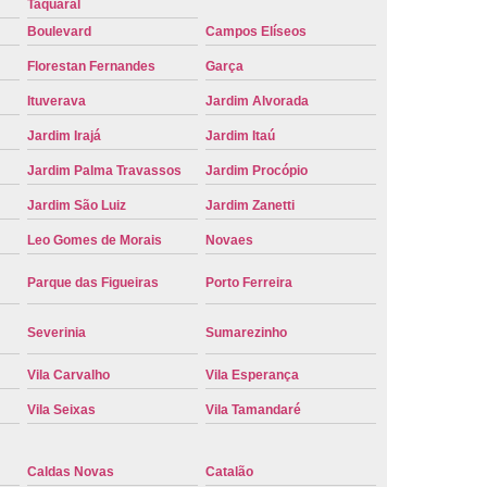
Taquaral
e Carro Oficial
Placa de um Carro
Boulevard
Campos Elíseos
 um Carro Ribeirão Preto
Placa Nova Carro
Florestan Fernandes
Garça
e no Carro
Placa Vermelha de Carro
Ituverava
Jardim Alvorada
laca Veicular
Placa Veicular Amarela
Jardim Irajá
Jardim Itaú
ular Cinza
Placa Veicular Cravinhos
Jardim Palma Travassos
Jardim Procópio
 Veicular Nova
Placa Veicular Preta
Jardim São Luiz
Jardim Zanetti
 Veicular Verde
Placa Veicular Vermelha
Leo Gomes de Morais
Novaes
eforma de Placa Automotiva Cravinhos
Parque das Figueiras
Porto Ferreira
irão Preto
Reforma de Placa Carro
Severinia
Sumarezinho
 Placa Automotiva
Reforma Placa Carro
Vila Carvalho
Vila Esperança
Reformar Placa de Veículo
Vila Seixas
Vila Tamandaré
va
Serviço de Reforma de Placa Veicular
Troca de Placa
Troca de Placa Carro
Caldas Novas
Catalão