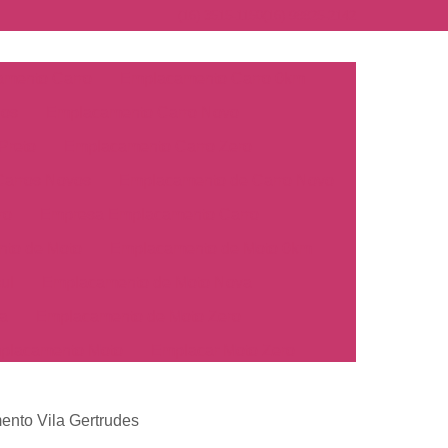
(16) 3515-1150
(16) 98825-2142
mento Carro
Emplacamento Carro 0km
hos
Emplacamento Carro Novo
Preto
Emplacamento Carro Zero
arros Novos
Emplacamento de Carro Novo
ro
Empresa Emplacamento Carro
to de Moto
Emplacamento de Moto 0km
ul
Emplacamento de Moto Nova
a
Emplacamento de Moto Zero
placamento Moto
Emplacar Moto Zero
o
Primeiro Emplacamento de Moto
cosul
Emplacamento de Carro
nto Vila Gertrudes