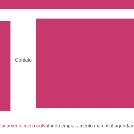
Carro Zero Emplacamento
Emplaca
nto
Emplacamento Carro Cravin
nto
Emplacamento Carro Ribeirão 
Emplacamento Carros
Emplacamento C
nto
Contato
s
Empresa de Emplacamento Car
nto
Emplacamento da Moto
Emplacamen
os
Emplacamento de Moto Mercos
tos
Emplacamento de Moto Usad
os
Emplacamento Mercosul Moto
Em
Primeiro Emplacamento da Mot
de
nto
Emplacamento da Placa Mer
placamento mercosul
valor do emplacamento mercosul agendame