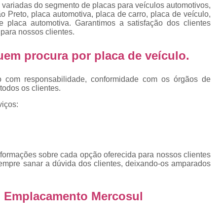
 variadas do segmento de placas para veículos automotivos,
 Preto, placa automotiva, placa de carro, placa de veículo,
Qual o Valor do Emplacamento da Placa 
cas
 placa automotiva. Garantimos a satisfação dos clientes
para nossos clientes.
Valor do Emplacamento Mercosul
Val
cas
s
Emplacar Carro Cravinhos
Emplacar C
 quem procura por
placa de veículo
.
e
Emplacar Carros
Emplacar o Carro
E
o com responsabilidade, conformidade com os órgãos de
Emplacar Veículo
Emplacar V
todos os clientes.
Emplacar Veículos
Empresa
iços:
Empresa de Emplacamento
Em
Empresa de Emplacamento de Carro
Empresa de Emplacamento de Moto
nformações sobre cada opção oferecida para nossos clientes
empre sanar a dúvida dos clientes, deixando-os amparados
Empresa de Emplacamento de Veícul
Empresa Emplacamento
Emp
do Emplacamento Mercosul
Emplacadora de Veículos
Emplacado
Emplacadoras
Emplacadoras C