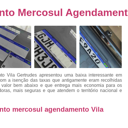
s
Emplacamento de Carro Usad
ra
nto Mercosul Agendamento
Emplacamento de Veículo Pcd
E
tos
Emplacamento de Veículo Zero 
Emplacamento do Carro
Emplacamento
as
Emplacamento Veículos Zero
rro
Emplacamento de Veículo
E
e
Emplacamento de Veículo Novo
Emplacamento de Veículo Usad
o Vila Gertrudes
apresentou uma baixa interessante em
Emplacamento Veículo Novo
Emplacam
elo
om a isenção das taxas que antigamente eram recolhidas
 valor bem abaixo e que entrega mais economia para os
Emplacamento Veicular
Proce
doras, mais seguras e que atendem o território nacional e
ra
Detran Emplacamento Merc
nto mercosul agendamento Vila
Emplacamento Mercosul Cravinh
s
Emplacamento Mercosul Ribeirão 
e
Emplacamento Placa Mercosu