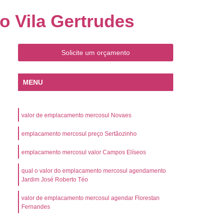
o
Emplacamento de Carro Zero
 Vila Gertrudes
mplacamento de Veículo Placa Mercosul
Km
Emplacamento de Veículos Zero
 do Veículo
Emplacamento Veículos Novos
Solicite um orçamento
Detran Emplacamento de Veículo
MENU
mplacamento de Veículo Cravinhos
Emplacamento de Veículo Ribeirão Preto
valor de emplacamento mercosul Novaes
o
Emplacamento de Veículo Zero
ento Veículo Zero
emplacamento mercosul preço Sertãozinho
Emplacamento Veículos
sso de Emplacamento de Veículo Zero
emplacamento mercosul valor Campos Elíseos
osul
Emplacamento Mercosul
qual o valor do emplacamento mercosul agendamento
Jardim José Roberto Téo
os
Emplacamento Mercosul Preço
valor de emplacamento mercosul agendar Florestan
Preto
Emplacamento Mercosul Valor
Fernandes
l
Preço Emplacamento Mercosul