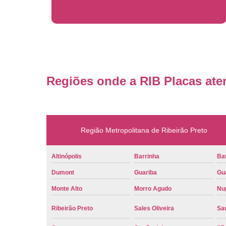
Regiões onde a RIB Placas ate
Região Metropolitana de Ribeirão Preto
Altinópolis
Barrinha
Bat
Dumont
Guariba
Gu
Monte Alto
Morro Agudo
Nu
Ribeirão Preto
Sales Oliveira
Sa