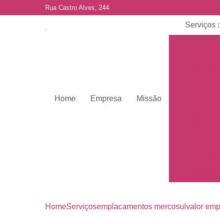
Rua Castro Alves, 244
Serviços
Emplacame
de carros
Emplacame
de motos
Emplacame
Home
Empresa
Missão
de veículo
Emplacame
para veícul
Emplacamen
mercosul
Emplacar 
carros
Empresas 
emplacame
Home
Serviços
emplacamentos mercosul
valor em