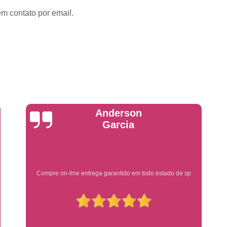
em contato por email.
Empresa Emplacadora de Veículos
Emp
Placa de Moto
Placa de Mot
Placa Mercosul de Moto
Placa Me
Placa Moto
Placa Moto Mercosul
Placa para Moto Mercosul
Fabrica de 
Placa Automotiva
Placa Automoti
Placa Automotiva Dianteir
Yuri Martins
Placa Automotiva Personalizad
Placa Automotiva Verde
Placa Merco
Placa Azul de Carro
Placa de Carro
Ótimo atendimento
Placa de Carro Cravinhos
Placa
Placa de Carro Ribeirão Preto
P
Placa Preta Carro
Placa V