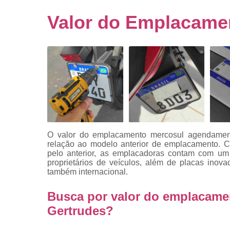
Empresa
emplacado
Valor do Emplacame
Placa de mo
Placas
automotiv
Placas de ca
Placas d
veículo
Placas
mercosul
O valor do emplacamento mercosul agendament
Placas mod
relação ao modelo anterior de emplacamento. C
mercosul
pelo anterior, as emplacadoras contam com um
proprietários de veículos, além de placas inova
Placas pa
também internacional.
carro
Busca por valor do emplacame
Placas
veiculare
Gertrudes?
Reforma d