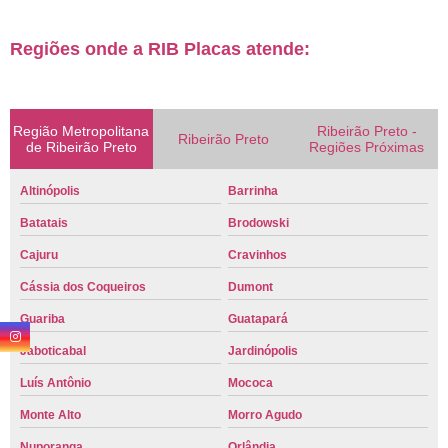
Regiões onde a RIB Placas atende:
Região Metropolitana
Ribeirão Preto -
Ribeirão Preto
de Ribeirão Preto
Regiões Próximas
Altinópolis
Barrinha
Batatais
Brodowski
Cajuru
Cravinhos
Cássia dos Coqueiros
Dumont
Guariba
Guatapará
Jaboticabal
Jardinópolis
Luís Antônio
Mococa
Monte Alto
Morro Agudo
Nuporanga
Orlândia