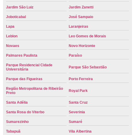
Jardim São Luiz
Jardim Zanetti
Joboticabal
José Sampaio
Lapa
Laranjeiras
Leblon
Leo Gomes de Morais
Novaes
Novo Horizonte
Palmares Paulista
Paraíso
Parque Residencial Cidade
Parque São Sebastião
Universitária
Parque das Figueiras
Porto Ferreira
Região Metropolitana de Ribeirão
Royal Park
Preto
Santa Adélia
Santa Cruz
Santa Rosa do Viterbo
Severinia
Sumarezinho
Sumaré
Tabapuã
Vila Albertina