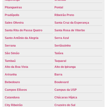
Pitangueiras
Pontal
Pradópolis
Ribeirão Preto
Sales Oliveira
Santa Cruz da Esperança
Santa Rita do Passa Quatro
Santa Rosa de Viterbo
Santo Antônio da Alegria
Serra Azul
Serrana
Sertãozinho
São Simão
Taiúva
Tambaú
Taquaral
Alto da Boa Vista
Alto do Ipiranga
Ariranha
Barra
Bebedouro
Boulevard
Campos Elíseos
Campus da USP
Catanduva
Chácaras Hípica
City Ribeirão
Cruzeiro do Sul