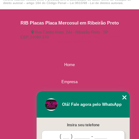
direito autoral – artigo 184 do Código Penal –
Lei 9610/98 - Lei de direitos autorais
.
RIB Placas Placa Mercosul em Ribeirão Preto
Rua Castro Alves, 244 - Ribeirão Preto - SP
CEP: 14080-370
(16) 3515-1150
(16) 98825-2142
ribplacasautomotivas@gmail.com
Home
Empresa
Missão
Olá! Fale agora pelo WhatsApp
Serviços
Insira seu telefone
Contato