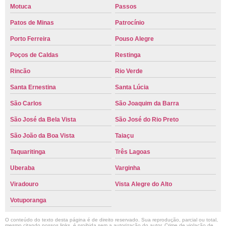
Motuca
Passos
Patos de Minas
Patrocínio
Porto Ferreira
Pouso Alegre
Poços de Caldas
Restinga
Rincão
Rio Verde
Santa Ernestina
Santa Lúcia
São Carlos
São Joaquim da Barra
São José da Bela Vista
São José do Rio Preto
São João da Boa Vista
Taiaçu
Taquaritinga
Três Lagoas
Uberaba
Varginha
Viradouro
Vista Alegre do Alto
Votuporanga
O conteúdo do texto desta página é de direito reservado. Sua reprodução, parcial ou total,
mesmo citando nossos links, é proibida sem a autorização do autor. Crime de violação de