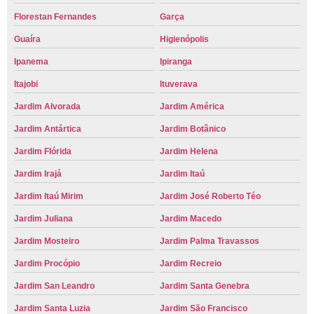
Florestan Fernandes
Garça
Guaíra
Higienópolis
Ipanema
Ipiranga
Itajobi
Ituverava
Jardim Alvorada
Jardim América
Jardim Antártica
Jardim Botânico
Jardim Flórida
Jardim Helena
Jardim Irajá
Jardim Itaú
Jardim Itaú Mirim
Jardim José Roberto Téo
Jardim Juliana
Jardim Macedo
Jardim Mosteiro
Jardim Palma Travassos
Jardim Procópio
Jardim Recreio
Jardim San Leandro
Jardim Santa Genebra
Jardim Santa Luzia
Jardim São Francisco