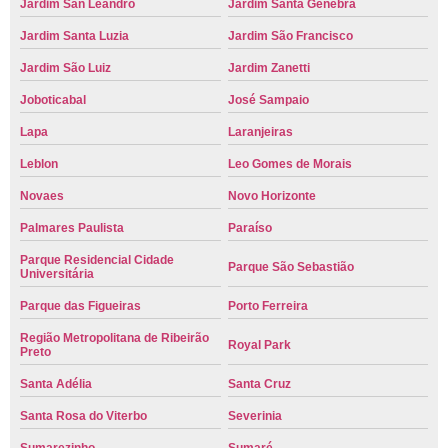
Jardim San Leandro
Jardim Santa Genebra
Jardim Santa Luzia
Jardim São Francisco
Jardim São Luiz
Jardim Zanetti
Joboticabal
José Sampaio
Lapa
Laranjeiras
Leblon
Leo Gomes de Morais
Novaes
Novo Horizonte
Palmares Paulista
Paraíso
Parque Residencial Cidade
Parque São Sebastião
Universitária
Parque das Figueiras
Porto Ferreira
Região Metropolitana de Ribeirão
Royal Park
Preto
Santa Adélia
Santa Cruz
Santa Rosa do Viterbo
Severinia