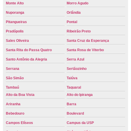
Monte Alto
Morro Agudo
Nuporanga
Orlândia
Pitangueiras
Pontal
Pradópolis
Ribeirão Preto
Sales Oliveira
Santa Cruz da Esperança
Santa Rita do Passa Quatro
Santa Rosa de Viterbo
Santo Antônio da Alegria
Serra Azul
Serrana
Sertãozinho
São Simão
Taiúva
Tambaú
Taquaral
Alto da Boa Vista
Alto do Ipiranga
Ariranha
Barra
Bebedouro
Boulevard
Campos Elíseos
Campus da USP