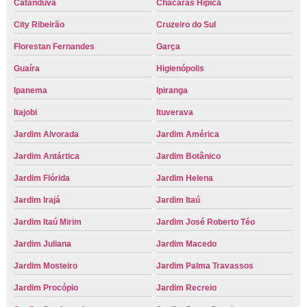
Catanduva
Chácaras Hípica
City Ribeirão
Cruzeiro do Sul
Florestan Fernandes
Garça
Guaíra
Higienópolis
Ipanema
Ipiranga
Itajobi
Ituverava
Jardim Alvorada
Jardim América
Jardim Antártica
Jardim Botânico
Jardim Flórida
Jardim Helena
Jardim Irajá
Jardim Itaú
Jardim Itaú Mirim
Jardim José Roberto Téo
Jardim Juliana
Jardim Macedo
Jardim Mosteiro
Jardim Palma Travassos
Jardim Procópio
Jardim Recreio