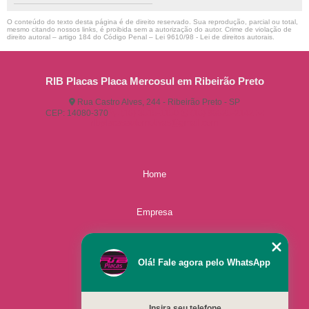
O conteúdo do texto desta página é de direito reservado. Sua reprodução, parcial ou total,
mesmo citando nossos links, é proibida sem a autorização do autor. Crime de violação de
direito autoral – artigo 184 do Código Penal –
Lei 9610/98 - Lei de direitos autorais
.
RIB Placas Placa Mercosul em Ribeirão Preto
Rua Castro Alves, 244 - Ribeirão Preto - SP
CEP: 14080-370
(16) 3515-1150
(16) 98825-2142
ribplacasautomotivas@gmail.com
Home
Empresa
Missão
Olá! Fale agora pelo WhatsApp
Serviços
Insira seu telefone