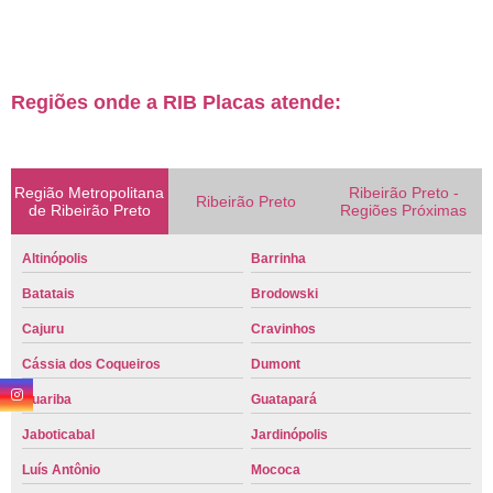
Regiões onde a RIB Placas atende:
Região Metropolitana
Ribeirão Preto -
Ribeirão Preto
de Ribeirão Preto
Regiões Próximas
Altinópolis
Barrinha
Batatais
Brodowski
Cajuru
Cravinhos
Cássia dos Coqueiros
Dumont
Guariba
Guatapará
Jaboticabal
Jardinópolis
Luís Antônio
Mococa