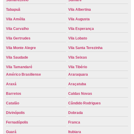
Sumarezinho
Sumaré
Tabapuã
Vila Albertina
Vila Amélia
Vila Augusta
Vila Carvalho
Vila Esperança
Vila Gertrudes
Vila Lobato
Vila Monte Alegre
Vila Santa Terezinha
Vila Saudade
Vila Seixas
Vila Tamandaré
Vila Tibério
Américo Brasiliense
Araraquara
Araxá
Araçatuba
Barretos
Caldas Novas
Catalão
Cândido Rodrigues
Divinópolis
Dobrada
Fernadópolis
Franca
Guará
Itubiara