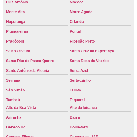
Luís Antônio
Mococa
Monte Alto
Morro Agudo
Nuporanga
Orlândia
Pitangueiras
Pontal
Pradópolis
Ribeirão Preto
Sales Oliveira
Santa Cruz da Esperança
Santa Rita do Passa Quatro
Santa Rosa de Viterbo
Santo Antônio da Alegria
Serra Azul
Serrana
Sertãozinho
São Simão
Taiúva
Tambaú
Taquaral
Alto da Boa Vista
Alto do Ipiranga
Ariranha
Barra
Bebedouro
Boulevard