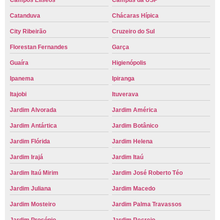
Campos Elíseos
Campus da USP
Catanduva
Chácaras Hípica
City Ribeirão
Cruzeiro do Sul
Florestan Fernandes
Garça
Guaíra
Higienópolis
Ipanema
Ipiranga
Itajobi
Ituverava
Jardim Alvorada
Jardim América
Jardim Antártica
Jardim Botânico
Jardim Flórida
Jardim Helena
Jardim Irajá
Jardim Itaú
Jardim Itaú Mirim
Jardim José Roberto Téo
Jardim Juliana
Jardim Macedo
Jardim Mosteiro
Jardim Palma Travassos