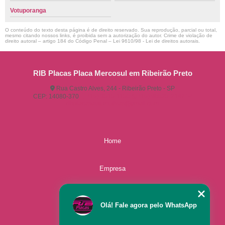
Votuporanga
O conteúdo do texto desta página é de direito reservado. Sua reprodução, parcial ou total,
mesmo citando nossos links, é proibida sem a autorização do autor. Crime de violação de
direito autoral – artigo 184 do Código Penal –
Lei 9610/98 - Lei de direitos autorais
.
RIB Placas Placa Mercosul em Ribeirão Preto
Rua Castro Alves, 244 - Ribeirão Preto - SP
CEP: 14080-370
(16) 3515-1150
(16) 98825-2142
ribplacasautomotivas@gmail.com
Home
Empresa
Missão
Olá! Fale agora pelo WhatsApp
Serviços