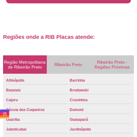
Regiões onde a RIB Placas atende:
Região Metropolitana
Ribeirão Preto -
Ribeirão Preto
de Ribeirão Preto
Regiões Próximas
Altinópolis
Barrinha
Batatais
Brodowski
Cajuru
Cravinhos
Cássia dos Coqueiros
Dumont
Guariba
Guatapará
Jaboticabal
Jardinópolis