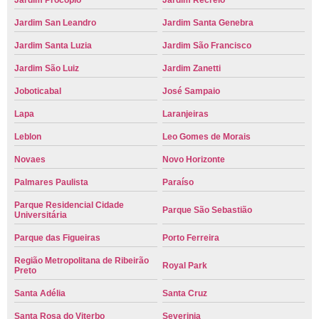
Jardim Procópio
Jardim Recreio
Jardim San Leandro
Jardim Santa Genebra
Jardim Santa Luzia
Jardim São Francisco
Jardim São Luiz
Jardim Zanetti
Joboticabal
José Sampaio
Lapa
Laranjeiras
Leblon
Leo Gomes de Morais
Novaes
Novo Horizonte
Palmares Paulista
Paraíso
Parque Residencial Cidade
Parque São Sebastião
Universitária
Parque das Figueiras
Porto Ferreira
Região Metropolitana de Ribeirão
Royal Park
Preto
Santa Adélia
Santa Cruz
Santa Rosa do Viterbo
Severinia