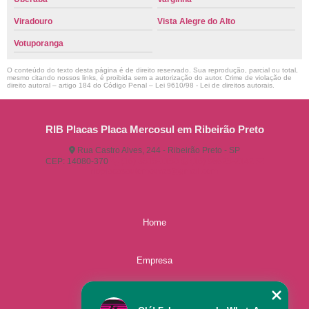
Viradouro
Vista Alegre do Alto
Votuporanga
O conteúdo do texto desta página é de direito reservado. Sua reprodução, parcial ou total,
mesmo citando nossos links, é proibida sem a autorização do autor. Crime de violação de
direito autoral – artigo 184 do Código Penal –
Lei 9610/98 - Lei de direitos autorais
.
RIB Placas Placa Mercosul em Ribeirão Preto
Rua Castro Alves, 244 - Ribeirão Preto - SP
CEP: 14080-370
(16) 3515-1150
(16) 98825-2142
ribplacasautomotivas@gmail.com
Home
Empresa
Missão