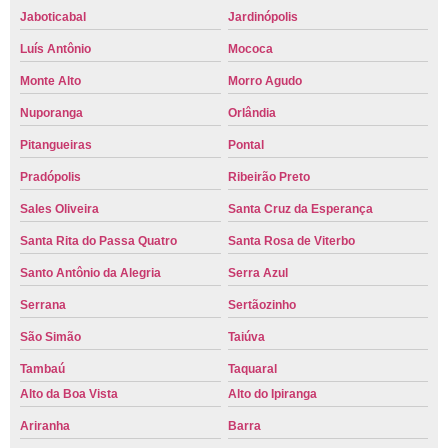
Jaboticabal
Jardinópolis
Luís Antônio
Mococa
Monte Alto
Morro Agudo
Nuporanga
Orlândia
Pitangueiras
Pontal
Pradópolis
Ribeirão Preto
Sales Oliveira
Santa Cruz da Esperança
Santa Rita do Passa Quatro
Santa Rosa de Viterbo
Santo Antônio da Alegria
Serra Azul
Serrana
Sertãozinho
São Simão
Taiúva
Tambaú
Taquaral
Alto da Boa Vista
Alto do Ipiranga
Ariranha
Barra