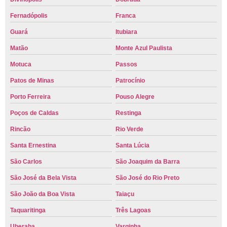
Fernadópolis
Franca
Guará
Itubiara
Matão
Monte Azul Paulista
Motuca
Passos
Patos de Minas
Patrocínio
Porto Ferreira
Pouso Alegre
Poços de Caldas
Restinga
Rincão
Rio Verde
Santa Ernestina
Santa Lúcia
São Carlos
São Joaquim da Barra
São José da Bela Vista
São José do Rio Preto
São João da Boa Vista
Taiaçu
Taquaritinga
Três Lagoas
Uberaba
Varginha