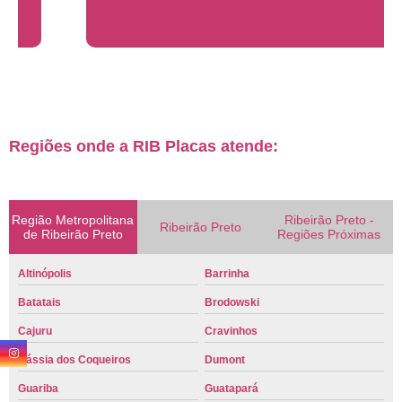
Regiões onde a RIB Placas atende:
Região Metropolitana
Ribeirão Preto -
Ribeirão Preto
de Ribeirão Preto
Regiões Próximas
Altinópolis
Barrinha
Batatais
Brodowski
Cajuru
Cravinhos
Cássia dos Coqueiros
Dumont
Guariba
Guatapará