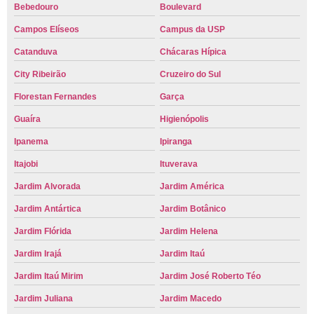
Bebedouro
Boulevard
Campos Elíseos
Campus da USP
Catanduva
Chácaras Hípica
City Ribeirão
Cruzeiro do Sul
Florestan Fernandes
Garça
Guaíra
Higienópolis
Ipanema
Ipiranga
Itajobi
Ituverava
Jardim Alvorada
Jardim América
Jardim Antártica
Jardim Botânico
Jardim Flórida
Jardim Helena
Jardim Irajá
Jardim Itaú
Jardim Itaú Mirim
Jardim José Roberto Téo
Jardim Juliana
Jardim Macedo