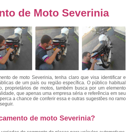
s
Emplacamento de Carro Usad
ra
to de Moto Severinia
Emplacamento de Veículo Pcd
E
tos
Emplacamento de Veículo Zero 
as
Emplacamento do Carro
Emplacamento
rro
Emplacamento Veículos Zero
e
Emplacamento de Veículo
E
Emplacamento de Veículo Novo
Emplacamento de Veículo Usad
nto de moto Severinia, tenha claro que visa identificar e
elo
úblicas de um país ou região específica. O público habitual
Emplacamento Veículo Novo
Emplacam
o, proprietários de motos, também busca por um elemento
alidade, que apenas uma empresa séria e referência em seu
Emplacamento Veicular
Proce
ra
erca a chance de conferir essa e outras sugestões no ramo
seguir.
Detran Emplacamento Merc
Emplacamento Mercosul Cravinh
acamento de moto Severinia?
s
Emplacamento Mercosul Ribeirão 
e