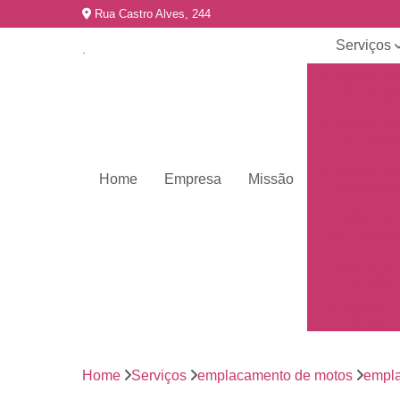
Rua Castro Alves, 244
Serviços
Emplacame
de carros
Emplacame
de motos
Emplacame
Home
Empresa
Missão
de veículo
Emplacame
para veícul
Emplacamen
mercosul
Emplacar 
carros
Empresas 
emplacame
Home
Serviços
emplacamento de motos
empl