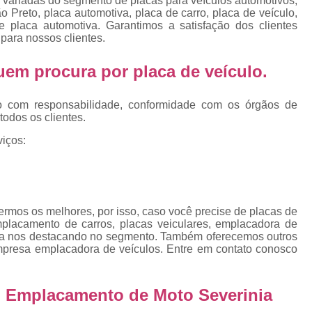
 variadas do segmento de placas para veículos automotivos,
Emplacamento Placa Mercosu
 Preto, placa automotiva, placa de carro, placa de veículo,
 placa automotiva. Garantimos a satisfação dos clientes
cas
Qual o Valor do Emplacamento da Placa 
para nossos clientes.
cas
Valor do Emplacamento Mercosul
Val
s
 quem procura por
placa de veículo
.
Emplacar Carro Cravinhos
Emplacar C
e
Emplacar Carros
Emplacar o Carro
E
o com responsabilidade, conformidade com os órgãos de
todos os clientes.
Emplacar Veículo
Emplacar V
iços:
Emplacar Veículos
Empresa
Empresa de Emplacamento
Em
Empresa de Emplacamento de Carro
rmos os melhores, por isso, caso você precise de placas de
Empresa de Emplacamento de Moto
emplacamento de carros, placas veiculares, emplacadora de
sa nos destacando no segmento. Também oferecemos outros
Empresa de Emplacamento de Veícul
mpresa emplacadora de veículos. Entre em contato conosco
Empresa Emplacamento
Emp
Emplacadora de Veículos
Emplacado
o Emplacamento de Moto Severinia