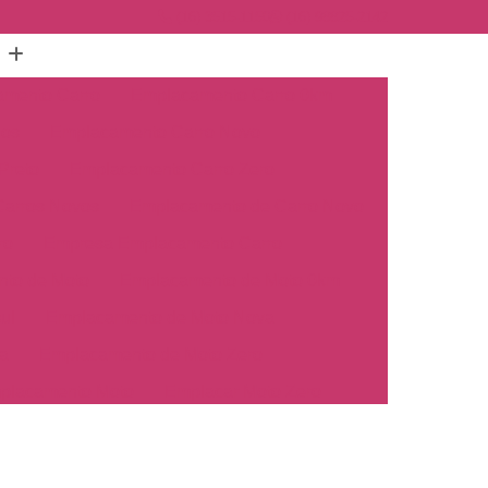
(16) 3515-1150
(16) 98825-2142
mento Carro
Emplacamento Carro 0km
hos
Emplacamento Carro Novo
Preto
Emplacamento Carro Zero
arros Novos
Emplacamento de Carro Novo
ro
Empresa Emplacamento Carro
to de Moto
Emplacamento de Moto 0km
ul
Emplacamento de Moto Nova
a
Emplacamento de Moto Zero
placamento Moto
Emplacar Moto Zero
o
Primeiro Emplacamento de Moto
cosul
Emplacamento de Carro