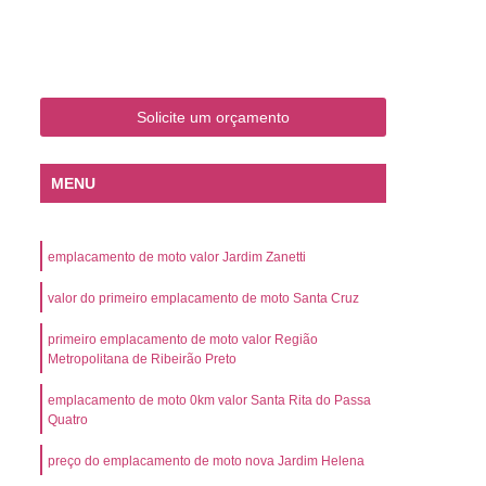
o
Emplacamento de Carro Zero
mplacamento de Veículo Placa Mercosul
Km
Emplacamento de Veículos Zero
Solicite um orçamento
 do Veículo
Emplacamento Veículos Novos
Detran Emplacamento de Veículo
MENU
mplacamento de Veículo Cravinhos
Emplacamento de Veículo Ribeirão Preto
emplacamento de moto valor Jardim Zanetti
o
Emplacamento de Veículo Zero
valor do primeiro emplacamento de moto Santa Cruz
ento Veículo Zero
Emplacamento Veículos
primeiro emplacamento de moto valor Região
sso de Emplacamento de Veículo Zero
Metropolitana de Ribeirão Preto
osul
Emplacamento Mercosul
emplacamento de moto 0km valor Santa Rita do Passa
os
Emplacamento Mercosul Preço
Quatro
Preto
Emplacamento Mercosul Valor
preço do emplacamento de moto nova Jardim Helena