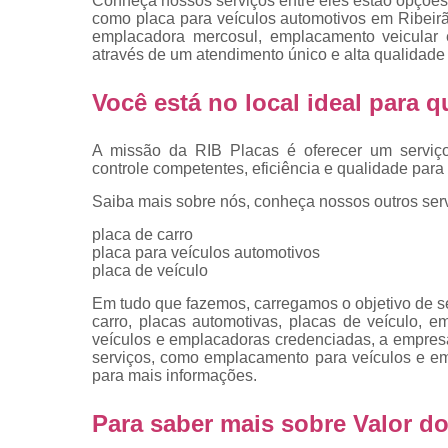
Conheça nossos serviços entre eles estão opções
placas
como placa para veículos automotivos em Ribeirão
emplacadora mercosul, emplacamento veicular e
Troca de pla
através de um atendimento único e alta qualidade 
Troca de pla
de veículo
Você está no local ideal para
Trocas d
placas
A missão da RIB Placas é oferecer um serviç
controle competentes, eficiência e qualidade para 
Saiba mais sobre nós, conheça nossos outros serv
placa de carro
placa para veículos automotivos
placa de veículo
Em tudo que fazemos, carregamos o objetivo de se
carro, placas automotivas, placas de veículo, 
veículos e emplacadoras credenciadas, a empre
serviços, como emplacamento para veículos e e
para mais informações.
Para saber mais sobre Valor d