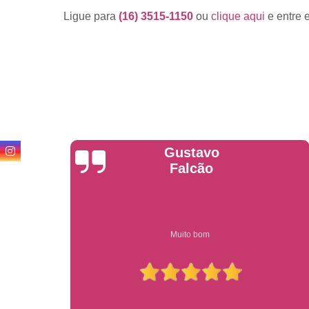
Ligue para
(16) 3515-1150
ou
clique aqui
e entre 
Anderson
Garcia
Compre on-line entrega garantido em todo estado de sp