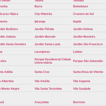
o Simão
Taiúva
Tambaú
Placa de Carro Cinza
Placa d
iranha
Barra
Bebedouro
Placa de um Carro Cravinhos
Placa de
ácaras Hípica
City Ribeirão
Cruzeiro do Sul
Placa Preta de Carro
Placa Verd
anema
Ipiranga
Itajobi
rdim Botânico
Jardim Flórida
Jardim Helena
Placa de Identificação Veicular
P
dim Juliana
Jardim Macedo
Jardim Mosteiro
Placa Veicular Azul
Placa Veic
rdim Santa Genebra
Jardim Santa Luzia
Jardim São Francisco
Placa Veicular Mercosul
Placa
pa
Laranjeiras
Leblon
Placa Veicular Ribeirão Preto
Placa
Parque Residencial Cidade
raíso
Parque São Sebastião
Reforma de Placa Automotiva
R
Universitária
Reforma de Placa Automotiva Ribe
ta Adélia
Santa Cruz
Santa Rosa do Viterbo
Reforma de Placa Veicular
Reforma
a Albertina
Vila Amélia
Vila Augusta
Reforma Placa Veicular
a Monte Alegre
Vila Santa Terezinha
Vila Saudade
Serviço de Reforma de Placa Automoti
Serviço de Reforma Placa Veicular
axá
Araçatuba
Barretos