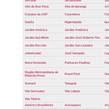
Serrana
Sertãozinho
Sã
Alto da Boa Vista
Alto do Ipiranga
Ar
Campus da USP
Catanduva
Ch
Guaíra
Higienópolis
Ip
Jardim América
Jardim Antártica
Ja
Jardim Itaú Mirim
Jardim José Roberto Téo
Jar
Jardim Recreio
Jardim San Leandro
Ja
Joboticabal
José Sampaio
La
Novo Horizonte
Palmares Paulista
Pa
Região Metropolitana de
Royal Park
San
Ribeirão Preto
Sumaré
Tabapuã
Vil
Vila Gertrudes
Vila Lobato
Vil
Vila Tibério
Américo Brasiliense
Araraquara
Ar