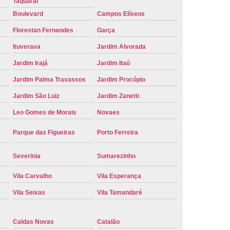
Taquaral
e Carro Oficial
Placa de um Carro
Boulevard
Campos Elíseos
 um Carro Ribeirão Preto
Placa Nova Carro
Florestan Fernandes
Garça
e no Carro
Placa Vermelha de Carro
Ituverava
Jardim Alvorada
Jardim Irajá
Jardim Itaú
laca Veicular
Placa Veicular Amarela
Jardim Palma Travassos
Jardim Procópio
ular Cinza
Placa Veicular Cravinhos
Jardim São Luiz
Jardim Zanetti
 Veicular Nova
Placa Veicular Preta
Leo Gomes de Morais
Novaes
 Veicular Verde
Placa Veicular Vermelha
Parque das Figueiras
Porto Ferreira
eforma de Placa Automotiva Cravinhos
irão Preto
Reforma de Placa Carro
Severinia
Sumarezinho
 Placa Automotiva
Reforma Placa Carro
Vila Carvalho
Vila Esperança
Reformar Placa de Veículo
Vila Seixas
Vila Tamandaré
va
Serviço de Reforma de Placa Veicular
Troca de Placa
Troca de Placa Carro
Caldas Novas
Catalão