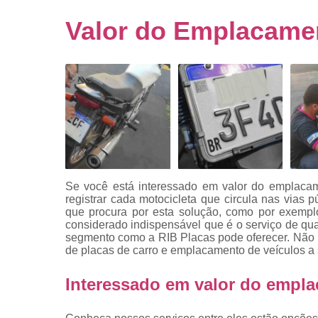
Empresa
emplacado
Valor do Emplacamen
Placa de mo
Placas
automotiv
Placas de ca
Placas d
veículo
Placas
mercosul
Se você está interessado em valor do emplacame
Placas mod
registrar cada motocicleta que circula nas vias p
mercosul
que procura por esta solução, como por exempl
considerado indispensável que é o serviço de qu
Placas pa
segmento como a RIB Placas pode oferecer. Não p
carro
de placas de carro e emplacamento de veículos a 
Placas
Interessado em valor do empl
veiculare
Reforma d