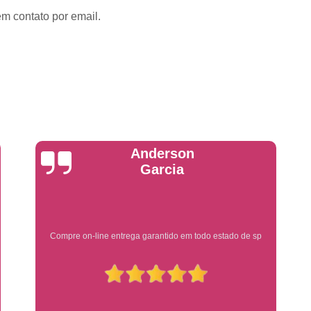
Emplacadoras
Emplacadoras C
em contato por email.
Empresa Emplacadora de Veículos
Emp
Placa de Moto
Placa de Mot
Placa Mercosul de Moto
Placa Me
Placa Moto
Placa Moto Mercosul
Placa para Moto Mercosul
Fabrica de 
Placa Automotiva
Placa Automoti
Yuri Martins
Placa Automotiva Dianteir
Placa Automotiva Personalizad
Placa Automotiva Verde
Placa Merco
Ótimo atendimento
Placa Azul de Carro
Placa de Carro
Placa de Carro Cravinhos
Placa
Placa de Carro Ribeirão Preto
P
Placa Preta Carro
Placa V