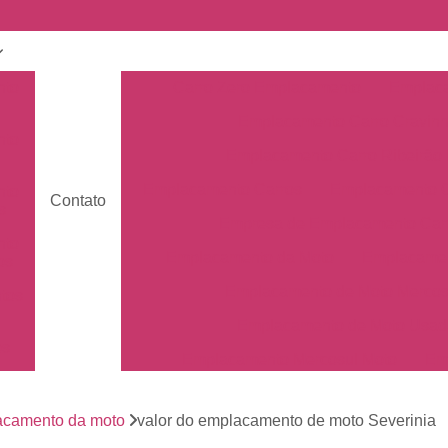
nto
Carro Zero Emplacamento
Emplaca
Emplacamento Carro Cravin
nto
Emplacamento Carro Ribeirão 
Emplacamento Carros
Emplacamento C
nto
Contato
s
Empresa de Emplacamento Car
nto
Emplacamento da Moto
Emplacamen
os
Emplacamento de Moto Mercos
tos
Emplacamento de Moto Usad
os
Emplacamento Mercosul Moto
Em
Primeiro Emplacamento da Mot
de
nto
acamento da moto
valor do emplacamento de moto Severinia
Emplacamento da Placa Mer