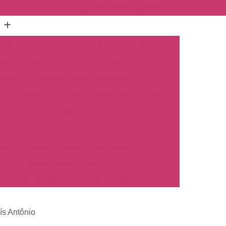
(16) 3515-1150
(16) 98825-2142
mento Carro
Emplacamento Carro 0km
hos
Emplacamento Carro Novo
Preto
Emplacamento Carro Zero
arros Novos
Emplacamento de Carro Novo
ro
Empresa Emplacamento Carro
to de Moto
Emplacamento de Moto 0km
ul
Emplacamento de Moto Nova
a
Emplacamento de Moto Zero
placamento Moto
Emplacar Moto Zero
o
Primeiro Emplacamento de Moto
ís Antônio
cosul
Emplacamento de Carro