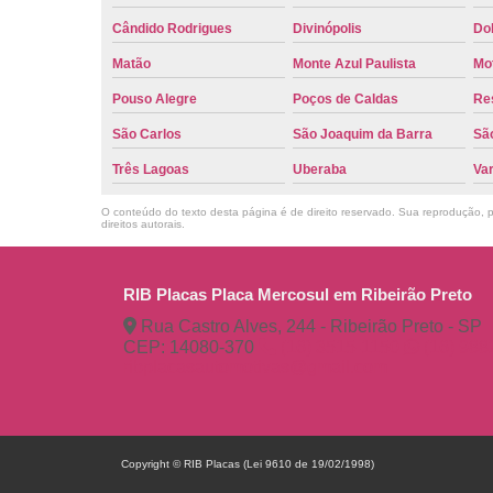
Cândido Rodrigues
Divinópolis
Do
Matão
Monte Azul Paulista
Mo
Pouso Alegre
Poços de Caldas
Re
São Carlos
São Joaquim da Barra
São
Três Lagoas
Uberaba
Va
O conteúdo do texto desta página é de direito reservado. Sua reprodução, pa
direitos autorais
.
RIB Placas Placa Mercosul em Ribeirão Preto
Rua Castro Alves, 244 - Ribeirão Preto - SP
CEP: 14080-370
(16) 3515-1150
(16) 98
ribplacasautomotivas@gmail.com
Copyright © RIB Placas (Lei 9610 de 19/02/1998)