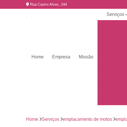
Rua Castro Alves, 244
Serviços
Emplacame
de carros
Emplacame
de motos
Emplacame
Home
Empresa
Missão
de veículo
Emplacame
para veícul
Emplacamen
mercosul
Emplacar 
carros
Empresas 
emplacame
Home
Serviços
emplacamento de motos
empl