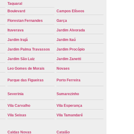
Taquaral
e Carro Oficial
Placa de um Carro
Boulevard
Campos Elíseos
 um Carro Ribeirão Preto
Placa Nova Carro
Florestan Fernandes
Garça
e no Carro
Placa Vermelha de Carro
Ituverava
Jardim Alvorada
laca Veicular
Placa Veicular Amarela
Jardim Irajá
Jardim Itaú
ular Cinza
Placa Veicular Cravinhos
Jardim Palma Travassos
Jardim Procópio
 Veicular Nova
Placa Veicular Preta
Jardim São Luiz
Jardim Zanetti
 Veicular Verde
Placa Veicular Vermelha
Leo Gomes de Morais
Novaes
eforma de Placa Automotiva Cravinhos
Parque das Figueiras
Porto Ferreira
irão Preto
Reforma de Placa Carro
Severinia
Sumarezinho
 Placa Automotiva
Reforma Placa Carro
Vila Carvalho
Vila Esperança
Reformar Placa de Veículo
Vila Seixas
Vila Tamandaré
va
Serviço de Reforma de Placa Veicular
Troca de Placa
Troca de Placa Carro
Caldas Novas
Catalão