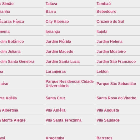
o Simão
Taiúva
Tambaú
Placa de Carro Cinza
Placa d
iranha
Barra
Bebedouro
Placa de um Carro Cravinhos
Placa de
ácaras Hípica
City Ribeirão
Cruzeiro do Sul
Placa Preta de Carro
Placa Verd
anema
Ipiranga
Itajobi
Placa de Identificação Veicular
P
rdim Botânico
Jardim Flórida
Jardim Helena
Placa Veicular Azul
Placa Veic
dim Juliana
Jardim Macedo
Jardim Mosteiro
Placa Veicular Mercosul
Placa
rdim Santa Genebra
Jardim Santa Luzia
Jardim São Francisco
Placa Veicular Ribeirão Preto
Placa
pa
Laranjeiras
Leblon
Reforma de Placa Automotiva
R
Parque Residencial Cidade
raíso
Parque São Sebastião
Universitária
Reforma de Placa Automotiva Ribe
ta Adélia
Santa Cruz
Santa Rosa do Viterbo
Reforma de Placa Veicular
Reforma
a Albertina
Vila Amélia
Vila Augusta
Reforma Placa Veicular
a Monte Alegre
Vila Santa Terezinha
Vila Saudade
Serviço de Reforma de Placa Automoti
Serviço de Reforma Placa Veicular
axá
Araçatuba
Barretos