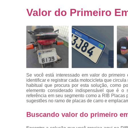
Empresa
emplacado
Valor do Primeiro E
Placa de mo
Placas
automotiv
Placas de ca
Placas d
veículo
Placas
mercosul
Se você está interessado em valor do primeiro
Placas mod
identificar e registrar cada motocicleta que circul
mercosul
habitual que procura por esta solução, como p
elemento considerado indispensável que é o 
Placas pa
referência em seu segmento como a RIB Placas po
carro
sugestões no ramo de placas de carro e emplacame
Placas
Buscando valor do primeiro e
veiculare
Reforma d