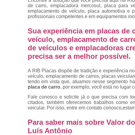
Encontre a solução que você precisa aqui na RIB
placas
de carro, emplacadora mercosul, placa para ve
emplacamento de veículo, placa automotiva e p
Troca de pla
profissionais competentes e em equipamentos ino
Troca de pla
de veículo
Sua experiência em placas de c
veículo, emplacamento de carr
Trocas d
placas
de veículos e emplacadoras cr
precisa ser a melhor possível.
A RIB Placas dispõe de tradição e experiência no
veículo, emplacamento de carros, placas veicula
tendo em vista que, atuamos nesse segmento há
placa de carro
, por exemplo, você está no lugar c
Fale conosco e solicite já o que precisa com to
citados, também oferecemos trabalhos como em
veicular. Por isso, entre em contato conosco,esta
Para saber mais sobre Valor 
Luís Antônio