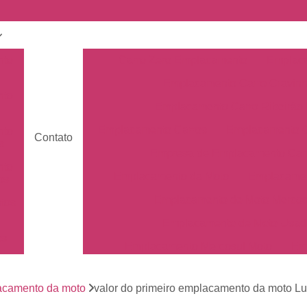
nto
Carro Zero Emplacamento
Emplaca
Emplacamento Carro Cravin
nto
Emplacamento Carro Ribeirão 
Emplacamento Carros
Emplacamento C
nto
Contato
s
Empresa de Emplacamento Car
nto
Emplacamento da Moto
Emplacamen
os
Emplacamento de Moto Mercos
tos
Emplacamento de Moto Usad
os
Emplacamento Mercosul Moto
Em
Primeiro Emplacamento da Mot
de
nto
acamento da moto
valor do primeiro emplacamento da moto Lu
Emplacamento da Placa Mer