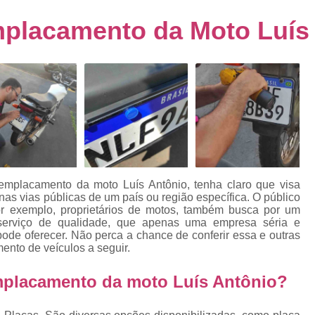
s
Emplacamento de Carro Usad
ra
mplacamento da Moto Luís
Emplacamento de Veículo Pcd
E
tos
Emplacamento de Veículo Zero 
as
Emplacamento do Carro
Emplacamento
rro
Emplacamento Veículos Zero
e
Emplacamento de Veículo
E
Emplacamento de Veículo Novo
Emplacamento de Veículo Usad
 emplacamento da moto Luís Antônio, tenha claro que visa
elo
a nas vias públicas de um país ou região específica. O público
Emplacamento Veículo Novo
Emplacam
or exemplo, proprietários de motos, também busca por um
serviço de qualidade, que apenas uma empresa séria e
Emplacamento Veicular
Proce
ra
de oferecer. Não perca a chance de conferir essa e outras
nto de veículos a seguir.
Detran Emplacamento Merc
Emplacamento Mercosul Cravinh
mplacamento da moto Luís Antônio?
s
Emplacamento Mercosul Ribeirão 
e