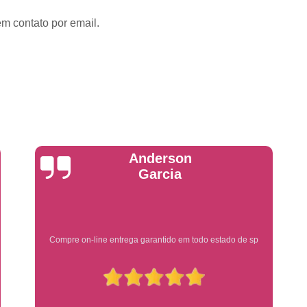
Emplacadoras
Emplacadoras C
em contato por email.
Empresa Emplacadora de Veículos
Emp
Placa de Moto
Placa de Mot
Placa Mercosul de Moto
Placa Me
Placa Moto
Placa Moto Mercosul
Placa para Moto Mercosul
Fabrica de 
Placa Automotiva
Placa Automoti
Placa Automotiva Dianteir
Yuri Martins
Placa Automotiva Personalizad
Placa Automotiva Verde
Placa Merco
Placa Azul de Carro
Placa de Carro
Ótimo atendimento
Placa de Carro Cravinhos
Placa
Placa de Carro Ribeirão Preto
P
Placa Preta Carro
Placa V