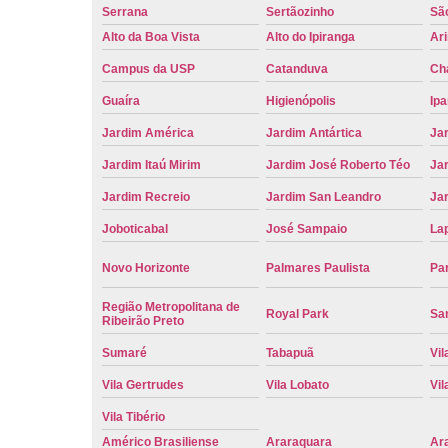
Serrana
Sertãozinho
Sã
Alto da Boa Vista
Alto do Ipiranga
Ar
Campus da USP
Catanduva
Ch
Guaíra
Higienópolis
Ip
Jardim América
Jardim Antártica
Ja
Jardim Itaú Mirim
Jardim José Roberto Téo
Jar
Jardim Recreio
Jardim San Leandro
Ja
Joboticabal
José Sampaio
La
Novo Horizonte
Palmares Paulista
Pa
Região Metropolitana de
Royal Park
San
Ribeirão Preto
Sumaré
Tabapuã
Vil
Vila Gertrudes
Vila Lobato
Vil
Vila Tibério
Américo Brasiliense
Araraquara
Ar