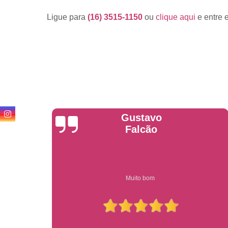
Ligue para
(16) 3515-1150
ou
clique aqui
e entre 
Anderson
Garcia
Compre on-line entrega garantido em todo estado de sp