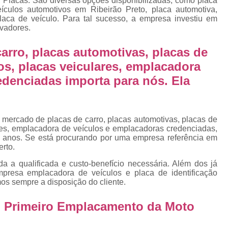
 Placas. São diversas opções disponibilizadas, como placa
Emplacamento Placa Mercosu
ículos automotivos em Ribeirão Preto, placa automotiva,
laca de veículo. Para tal sucesso, a empresa investiu em
cas
Qual o Valor do Emplacamento da Placa 
vadores.
cas
Valor do Emplacamento Mercosul
Val
s
arro, placas automotivas, placas de
Emplacar Carro Cravinhos
Emplacar C
os, placas veiculares, emplacadora
e
Emplacar Carros
Emplacar o Carro
E
edenciadas importa para nós. Ela
Emplacar Veículo
Emplacar V
Emplacar Veículos
Empresa
 mercado de placas de carro, placas automotivas, placas de
Empresa de Emplacamento
Em
res, emplacadora de veículos e emplacadoras credenciadas,
 anos. Se está procurando por uma empresa referência em
Empresa de Emplacamento de Carro
erto.
Empresa de Emplacamento de Moto
da a qualificada e custo-benefício necessária. Além dos já
presa emplacadora de veículos e placa de identificação
Empresa de Emplacamento de Veícul
mos sempre a disposição do cliente.
Empresa Emplacamento
Emp
do Primeiro Emplacamento da Moto
Emplacadora de Veículos
Emplacado