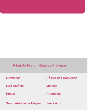
 Veículo Nova
Placa de Veículo Verde
laca Veículo
Placa Veículo Cravinhos
 Ribeirão Preto
Placa Vermelha Veículo
ca Veículo
Conversão Placa Mercosul
 Mercosul
Placa de Carro Mercosul
rcosul
Placa Mercosul Cravinhos
 Ribeirão Preto
Placa Mercosul Vermelha
Ribeirão Preto - Regiões Próximas
melha Mercosul
Colocar Placa Mercosul
 Mercosul
Modelo Placa Mercosul Cravinhos
Cravinhos
Cássia dos Coqueiros
ão Preto
Placa Carro Mercosul
Luís Antônio
Mococa
 Mercosul Azul
Placa Mercosul Carro
Pontal
Pradópolis
laca Mercosul Detran
Placa Modelo Mercosul
Santo Antônio da Alegria
Serra Azul
rro Detran
Placa de Carro Branca