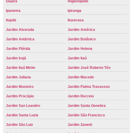
Guaíra
Higienópolis
Ipanema
Ipiranga
Itajobi
Ituverava
Jardim Alvorada
Jardim América
Jardim Antártica
Jardim Botânico
Jardim Flórida
Jardim Helena
Jardim Irajá
Jardim Itaú
Jardim Itaú Mirim
Jardim José Roberto Téo
Jardim Juliana
Jardim Macedo
Jardim Mosteiro
Jardim Palma Travassos
Jardim Procópio
Jardim Recreio
Jardim San Leandro
Jardim Santa Genebra
Jardim Santa Luzia
Jardim São Francisco
Jardim São Luiz
Jardim Zanetti