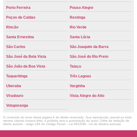
Porto Ferreira
Pouso Alegre
Poços de Caldas
Restinga
Rincão
Rio Verde
Santa Ernestina
Santa Lúcia
São Carlos
São Joaquim da Barra
São José da Bela Vista
São José do Rio Preto
São João da Boa Vista
Taiaçu
Taquaritinga
Três Lagoas
Uberaba
Varginha
Viradouro
Vista Alegre do Alto
Votuporanga
O conteúdo do texto desta página é de direito reservado. Sua reprodução, parcial ou total,
mesmo citando nossos links, é proibida sem a autorização do autor. Crime de violação de
direito autoral – artigo 184 do Código Penal –
Lei 9610/98 - Lei de direitos autorais
.