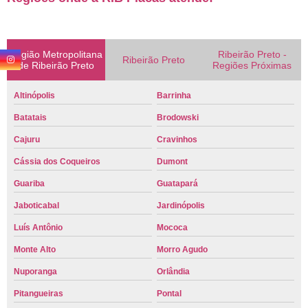
Região Metropolitana
Ribeirão Preto -
Ribeirão Preto
de Ribeirão Preto
Regiões Próximas
Altinópolis
Barrinha
Batatais
Brodowski
Cajuru
Cravinhos
Cássia dos Coqueiros
Dumont
Guariba
Guatapará
Jaboticabal
Jardinópolis
Luís Antônio
Mococa
Monte Alto
Morro Agudo
Nuporanga
Orlândia
Pitangueiras
Pontal