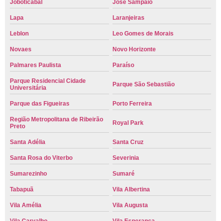
Joboticabal
José Sampaio
Lapa
Laranjeiras
Leblon
Leo Gomes de Morais
Novaes
Novo Horizonte
Palmares Paulista
Paraíso
Parque Residencial Cidade
Parque São Sebastião
Universitária
Parque das Figueiras
Porto Ferreira
Região Metropolitana de Ribeirão
Royal Park
Preto
Santa Adélia
Santa Cruz
Santa Rosa do Viterbo
Severinia
Sumarezinho
Sumaré
Tabapuã
Vila Albertina
Vila Amélia
Vila Augusta