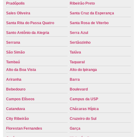
Pradópolis
Ribeirão Preto
Sales Oliveira
Santa Cruz da Esperança
Santa Rita do Passa Quatro
Santa Rosa de Viterbo
Santo Antônio da Alegria
Serra Azul
Serrana
Sertãozinho
São Simão
Taiúva
Tambaú
Taquaral
Alto da Boa Vista
Alto do Ipiranga
Ariranha
Barra
Bebedouro
Boulevard
Campos Elíseos
Campus da USP
Catanduva
Chácaras Hípica
City Ribeirão
Cruzeiro do Sul
Florestan Fernandes
Garça