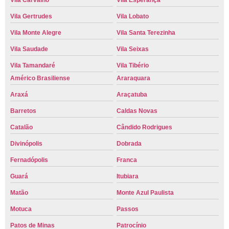
Vila Carvalho
Vila Esperança
Vila Gertrudes
Vila Lobato
Vila Monte Alegre
Vila Santa Terezinha
Vila Saudade
Vila Seixas
Vila Tamandaré
Vila Tibério
Américo Brasiliense
Araraquara
Araxá
Araçatuba
Barretos
Caldas Novas
Catalão
Cândido Rodrigues
Divinópolis
Dobrada
Fernadópolis
Franca
Guará
Itubiara
Matão
Monte Azul Paulista
Motuca
Passos
Patos de Minas
Patrocínio