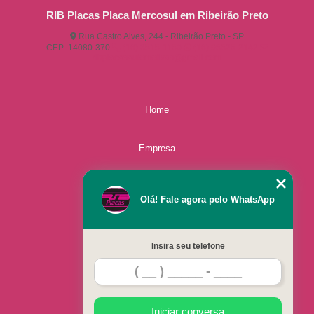
RIB Placas Placa Mercosul em Ribeirão Preto
Rua Castro Alves, 244 - Ribeirão Preto - SP
CEP: 14080-370
(16) 3515-1150
(16) 98825-2142
ribplacasautomotivas@gmail.com
Home
Empresa
Missão
Olá! Fale agora pelo WhatsApp
Serviços
Insira seu telefone
Contato
Mapa do site
Iniciar conversa