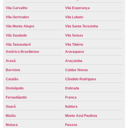
Vila Carvalho
Vila Esperança
Vila Gertrudes
Vila Lobato
Vila Monte Alegre
Vila Santa Terezinha
Vila Saudade
Vila Seixas
Vila Tamandaré
Vila Tibério
Américo Brasiliense
Araraquara
Araxá
Araçatuba
Barretos
Caldas Novas
Catalão
Cândido Rodrigues
Divinópolis
Dobrada
Fernadópolis
Franca
Guará
Itubiara
Matão
Monte Azul Paulista
Motuca
Passos