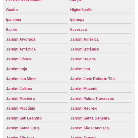
Florestan Fernandes
Garça
Guaíra
Higienópolis
Ipanema
Ipiranga
Itajobi
Ituverava
Jardim Alvorada
Jardim América
Jardim Antártica
Jardim Botânico
Jardim Flórida
Jardim Helena
Jardim Irajá
Jardim Itaú
Jardim Itaú Mirim
Jardim José Roberto Téo
Jardim Juliana
Jardim Macedo
Jardim Mosteiro
Jardim Palma Travassos
Jardim Procópio
Jardim Recreio
Jardim San Leandro
Jardim Santa Genebra
Jardim Santa Luzia
Jardim São Francisco