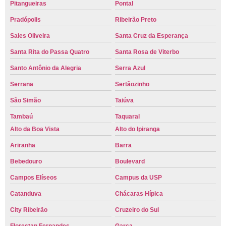
Pitangueiras
Pontal
Pradópolis
Ribeirão Preto
Sales Oliveira
Santa Cruz da Esperança
Santa Rita do Passa Quatro
Santa Rosa de Viterbo
Santo Antônio da Alegria
Serra Azul
Serrana
Sertãozinho
São Simão
Taiúva
Tambaú
Taquaral
Alto da Boa Vista
Alto do Ipiranga
Ariranha
Barra
Bebedouro
Boulevard
Campos Elíseos
Campus da USP
Catanduva
Chácaras Hípica
City Ribeirão
Cruzeiro do Sul