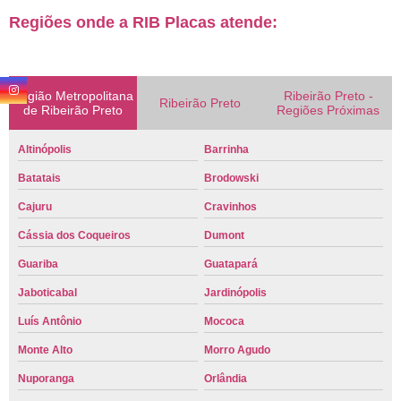
Regiões onde a RIB Placas atende:
Região Metropolitana
Ribeirão Preto -
Ribeirão Preto
de Ribeirão Preto
Regiões Próximas
Altinópolis
Barrinha
Batatais
Brodowski
Cajuru
Cravinhos
Cássia dos Coqueiros
Dumont
Guariba
Guatapará
Jaboticabal
Jardinópolis
Luís Antônio
Mococa
Monte Alto
Morro Agudo
Nuporanga
Orlândia