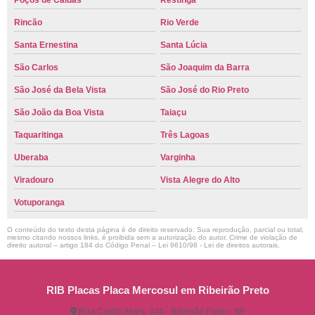
Poços de Caldas
Restinga
Rincão
Rio Verde
Santa Ernestina
Santa Lúcia
São Carlos
São Joaquim da Barra
São José da Bela Vista
São José do Rio Preto
São João da Boa Vista
Taiaçu
Taquaritinga
Três Lagoas
Uberaba
Varginha
Viradouro
Vista Alegre do Alto
Votuporanga
O conteúdo do texto desta página é de direito reservado. Sua reprodução, parcial ou total,
mesmo citando nossos links, é proibida sem a autorização do autor. Crime de violação de
direito autoral – artigo 184 do Código Penal –
Lei 9610/98 - Lei de direitos autorais
.
RIB Placas Placa Mercosul em Ribeirão Preto
Rua Castro Alves, 244 - Ribeirão Preto - SP