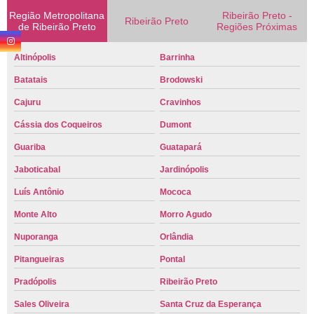
Região Metropolitana
Ribeirão Preto -
Ribeirão Preto
de Ribeirão Preto
Regiões Próximas
Altinópolis
Barrinha
Batatais
Brodowski
Cajuru
Cravinhos
Cássia dos Coqueiros
Dumont
Guariba
Guatapará
Jaboticabal
Jardinópolis
Luís Antônio
Mococa
Monte Alto
Morro Agudo
Nuporanga
Orlândia
Pitangueiras
Pontal
Pradópolis
Ribeirão Preto
Sales Oliveira
Santa Cruz da Esperança