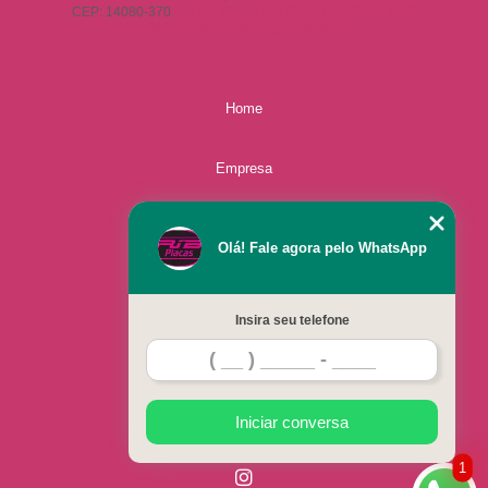
CEP: 14080-370
(16) 3515-1150
(16) 98825-2142
ribplacasautomotivas@gmail.com
Home
Empresa
Missão
Olá! Fale agora pelo WhatsApp
Serviços
Insira seu telefone
Contato
Mapa do site
Iniciar conversa
1