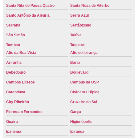
Santa Rita do Passa Quatro
Santa Rosa de Viterbo
Santo Antônio da Alegria
Serra Azul
Serrana
Sertãozinho
São Simão
Taiúva
Tambaú
Taquaral
Alto da Boa Vista
Alto do Ipiranga
Ariranha
Barra
Bebedouro
Boulevard
Campos Elíseos
Campus da USP
Catanduva
Chácaras Hípica
City Ribeirão
Cruzeiro do Sul
Florestan Fernandes
Garça
Guaíra
Higienópolis
Ipanema
Ipiranga