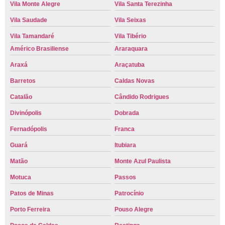
Vila Monte Alegre
Vila Santa Terezinha
Vila Saudade
Vila Seixas
Vila Tamandaré
Vila Tibério
Américo Brasiliense
Araraquara
Araxá
Araçatuba
Barretos
Caldas Novas
Catalão
Cândido Rodrigues
Divinópolis
Dobrada
Fernadópolis
Franca
Guará
Itubiara
Matão
Monte Azul Paulista
Motuca
Passos
Patos de Minas
Patrocínio
Porto Ferreira
Pouso Alegre