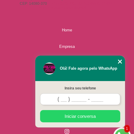
CEP: 14080-370
(16) 3515-1150
(16) 98825-2142
ribplacasautomotivas@gmail.com
Home
Empresa
Missão
Olá! Fale agora pelo WhatsApp
Serviços
Insira seu telefone
Contato
Mapa do site
Iniciar conversa
1