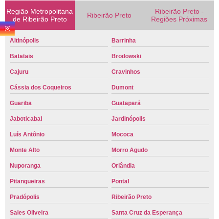
Região Metropolitana
Ribeirão Preto -
Ribeirão Preto
de Ribeirão Preto
Regiões Próximas
Altinópolis
Barrinha
Batatais
Brodowski
Cajuru
Cravinhos
Cássia dos Coqueiros
Dumont
Guariba
Guatapará
Jaboticabal
Jardinópolis
Luís Antônio
Mococa
Monte Alto
Morro Agudo
Nuporanga
Orlândia
Pitangueiras
Pontal
Pradópolis
Ribeirão Preto
Sales Oliveira
Santa Cruz da Esperança