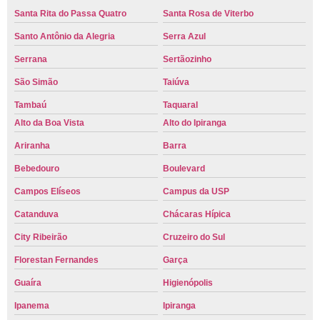
Santa Rita do Passa Quatro
Santa Rosa de Viterbo
Santo Antônio da Alegria
Serra Azul
Serrana
Sertãozinho
São Simão
Taiúva
Tambaú
Taquaral
Alto da Boa Vista
Alto do Ipiranga
Ariranha
Barra
Bebedouro
Boulevard
Campos Elíseos
Campus da USP
Catanduva
Chácaras Hípica
City Ribeirão
Cruzeiro do Sul
Florestan Fernandes
Garça
Guaíra
Higienópolis
Ipanema
Ipiranga