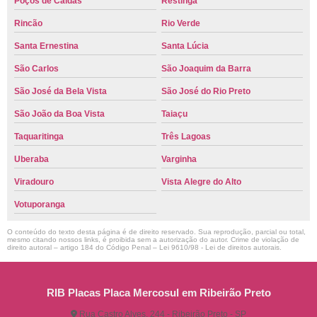
Poços de Caldas
Restinga
Rincão
Rio Verde
Santa Ernestina
Santa Lúcia
São Carlos
São Joaquim da Barra
São José da Bela Vista
São José do Rio Preto
São João da Boa Vista
Taiaçu
Taquaritinga
Três Lagoas
Uberaba
Varginha
Viradouro
Vista Alegre do Alto
Votuporanga
O conteúdo do texto desta página é de direito reservado. Sua reprodução, parcial ou total,
mesmo citando nossos links, é proibida sem a autorização do autor. Crime de violação de
direito autoral – artigo 184 do Código Penal –
Lei 9610/98 - Lei de direitos autorais
.
RIB Placas Placa Mercosul em Ribeirão Preto
Rua Castro Alves, 244 - Ribeirão Preto - SP