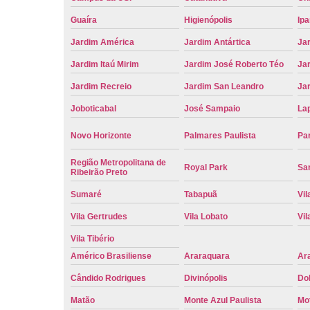
Guaíra
Higienópolis
Ip
Jardim América
Jardim Antártica
Ja
Jardim Itaú Mirim
Jardim José Roberto Téo
Jar
Jardim Recreio
Jardim San Leandro
Ja
Joboticabal
José Sampaio
La
Novo Horizonte
Palmares Paulista
Pa
Região Metropolitana de
Royal Park
San
Ribeirão Preto
Sumaré
Tabapuã
Vil
Vila Gertrudes
Vila Lobato
Vil
Vila Tibério
Américo Brasiliense
Araraquara
Ar
Cândido Rodrigues
Divinópolis
Do
Matão
Monte Azul Paulista
Mo