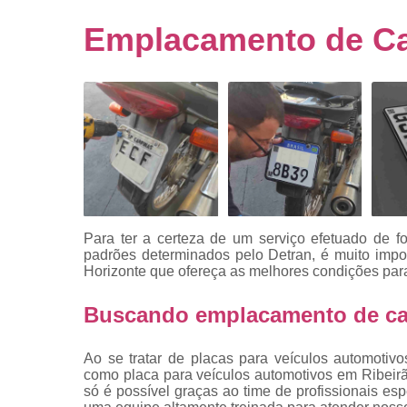
Empresa
emplacado
Emplacamento de Ca
Placa de mo
Placas
automotiv
Placas de ca
Placas d
veículo
Placas
mercosul
Para ter a certeza de um serviço efetuado de f
Placas mod
padrões determinados pelo Detran, é muito imp
mercosul
Horizonte
que ofereça as melhores condições para
Placas pa
Buscando emplacamento de car
carro
Placas
Ao se tratar de placas para veículos automoti
veiculare
como placa para veículos automotivos em Ribeirã
só é possível graças ao time de profissionais es
Reforma d