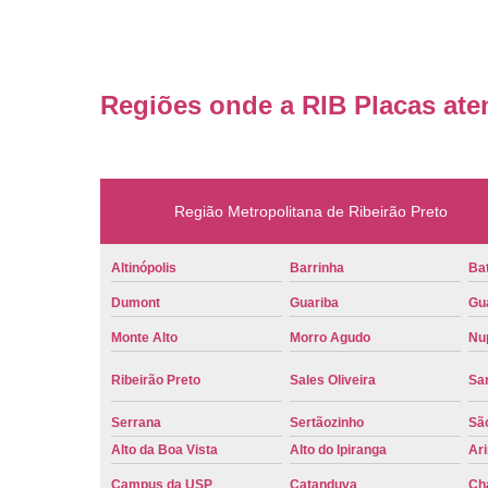
Regiões onde a RIB Placas ate
Região Metropolitana de Ribeirão Preto
Altinópolis
Barrinha
Bat
Dumont
Guariba
Gu
Monte Alto
Morro Agudo
Nu
Ribeirão Preto
Sales Oliveira
Sa
Serrana
Sertãozinho
Sã
Alto da Boa Vista
Alto do Ipiranga
Ar
Campus da USP
Catanduva
Ch