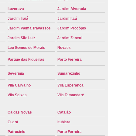
e Carro Oficial
Placa de um Carro
Ituverava
Jardim Alvorada
 um Carro Ribeirão Preto
Placa Nova Carro
Jardim Irajá
Jardim Itaú
e no Carro
Placa Vermelha de Carro
Jardim Palma Travassos
Jardim Procópio
laca Veicular
Placa Veicular Amarela
Jardim São Luiz
Jardim Zanetti
Leo Gomes de Morais
Novaes
ular Cinza
Placa Veicular Cravinhos
 Veicular Nova
Placa Veicular Preta
Parque das Figueiras
Porto Ferreira
 Veicular Verde
Placa Veicular Vermelha
Severinia
Sumarezinho
eforma de Placa Automotiva Cravinhos
Vila Carvalho
Vila Esperança
irão Preto
Reforma de Placa Carro
Vila Seixas
Vila Tamandaré
 Placa Automotiva
Reforma Placa Carro
Reformar Placa de Veículo
Caldas Novas
Catalão
va
Serviço de Reforma de Placa Veicular
Guará
Itubiara
Troca de Placa
Troca de Placa Carro
Patrocínio
Porto Ferreira