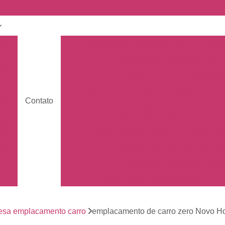
nto
Carro Zero Emplacamento
Emplaca
Emplacamento Carro Cravin
nto
Emplacamento Carro Ribeirão 
Emplacamento Carros
Emplacamento C
nto
Contato
s
Empresa de Emplacamento Car
nto
Emplacamento da Moto
Emplacamen
os
Emplacamento de Moto Mercos
tos
Emplacamento de Moto Usad
os
Emplacamento Mercosul Moto
Em
Primeiro Emplacamento da Mot
de
nto
esa emplacamento carro
emplacamento de carro zero Novo Ho
Emplacamento da Placa Mer