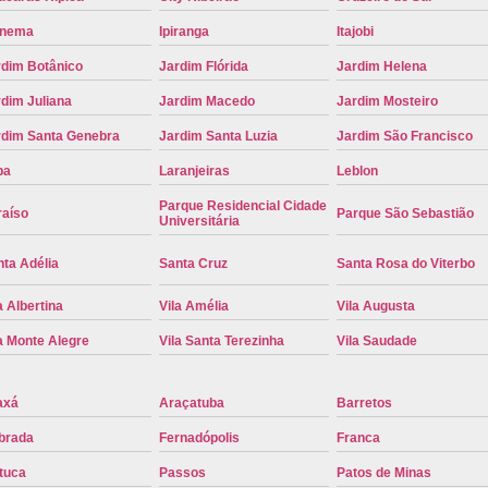
Placa de Carro Cinza
Placa d
anema
Ipiranga
Itajobi
Placa de um Carro Cravinhos
Placa de
rdim Botânico
Jardim Flórida
Jardim Helena
Placa Preta de Carro
Placa Verd
dim Juliana
Jardim Macedo
Jardim Mosteiro
Placa de Identificação Veicular
P
rdim Santa Genebra
Jardim Santa Luzia
Jardim São Francisco
pa
Laranjeiras
Leblon
Placa Veicular Azul
Placa Veic
Parque Residencial Cidade
Placa Veicular Mercosul
Placa
raíso
Parque São Sebastião
Universitária
Placa Veicular Ribeirão Preto
Placa
ta Adélia
Santa Cruz
Santa Rosa do Viterbo
Reforma de Placa Automotiva
R
a Albertina
Vila Amélia
Vila Augusta
Reforma de Placa Automotiva Ribe
a Monte Alegre
Vila Santa Terezinha
Vila Saudade
Reforma de Placa Veicular
Reforma
Reforma Placa Veicular
axá
Araçatuba
Barretos
Serviço de Reforma de Placa Automoti
brada
Fernadópolis
Franca
Serviço de Reforma Placa Veicular
tuca
Passos
Patos de Minas