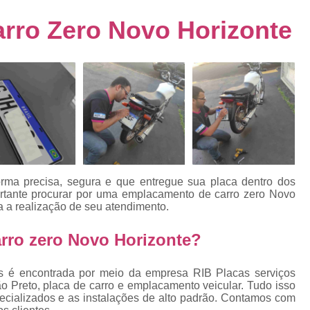
s
Emplacamento de Carro Usad
ra
rro Zero Novo Horizonte
Emplacamento de Veículo Pcd
E
tos
Emplacamento de Veículo Zero 
as
Emplacamento do Carro
Emplacamento
rro
Emplacamento Veículos Zero
e
Emplacamento de Veículo
E
Emplacamento de Veículo Novo
Emplacamento de Veículo Usad
orma precisa, segura e que entregue sua placa dentro dos
elo
ortante procurar por uma emplacamento de carro zero Novo
Emplacamento Veículo Novo
Emplacam
 a realização de seu atendimento.
Emplacamento Veicular
Proce
ra
ro zero Novo Horizonte?
Detran Emplacamento Merc
Emplacamento Mercosul Cravinh
vos é encontrada por meio da empresa RIB Placas serviços
s
o Preto, placa de carro e emplacamento veicular. Tudo isso
Emplacamento Mercosul Ribeirão 
pecializados e as instalações de alto padrão. Contamos com
e