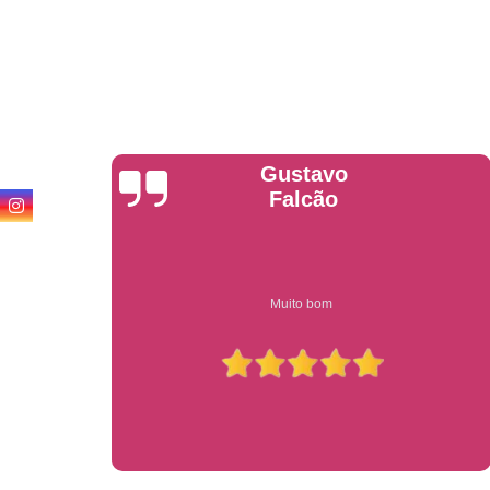
Anderson
Garcia
Compre on-line entrega garantido em todo estado de sp