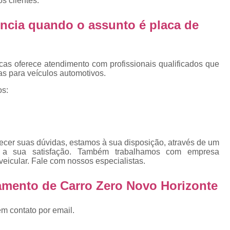
s clientes.
Emplacamento Placa Mercosu
cas
Qual o Valor do Emplacamento da Placa 
ncia quando o assunto é
placa de
cas
Valor do Emplacamento Mercosul
Val
s
Emplacar Carro Cravinhos
Emplacar C
cas oferece atendimento com profissionais qualificados que
e
s para veículos automotivos.
Emplacar Carros
Emplacar o Carro
E
os:
Emplacar Veículo
Emplacar V
Emplacar Veículos
Empresa
Empresa de Emplacamento
Em
ecer suas dúvidas, estamos à sua disposição, através de um
Empresa de Emplacamento de Carro
 a sua satisfação. Também trabalhamos com empresa
veicular. Fale com nossos especialistas.
Empresa de Emplacamento de Moto
Empresa de Emplacamento de Veícul
amento de Carro Zero Novo Horizonte
Empresa Emplacamento
Emp
em contato por email.
Emplacadora de Veículos
Emplacado