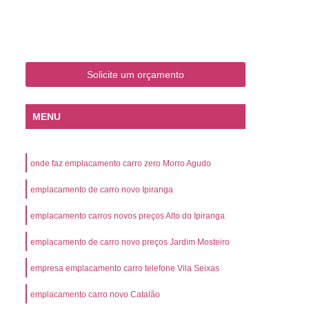
o
Emplacamento de Carro Zero
mplacamento de Veículo Placa Mercosul
Km
Emplacamento de Veículos Zero
Solicite um orçamento
 do Veículo
Emplacamento Veículos Novos
Detran Emplacamento de Veículo
MENU
mplacamento de Veículo Cravinhos
Emplacamento de Veículo Ribeirão Preto
onde faz emplacamento carro zero Morro Agudo
o
Emplacamento de Veículo Zero
emplacamento de carro novo Ipiranga
ento Veículo Zero
Emplacamento Veículos
emplacamento carros novos preços Alto do Ipiranga
sso de Emplacamento de Veículo Zero
emplacamento de carro novo preços Jardim Mosteiro
osul
Emplacamento Mercosul
os
Emplacamento Mercosul Preço
empresa emplacamento carro telefone Vila Seixas
Preto
Emplacamento Mercosul Valor
emplacamento carro novo Catalão