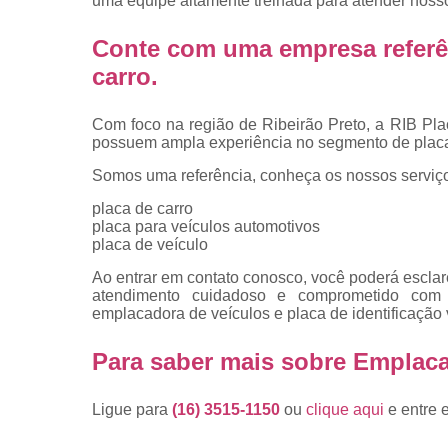
uma equipe altamente treinada para atender nosso
placas
Troca de pla
Conte com uma empresa referê
carro
.
Troca de pla
de veículo
Com foco na região de Ribeirão Preto, a RIB Pla
Trocas d
possuem ampla experiência no segmento de placa
placas
Somos uma referência, conheça os nossos serviç
placa de carro
placa para veículos automotivos
placa de veículo
Ao entrar em contato conosco, você poderá esclar
atendimento cuidadoso e comprometido com
emplacadora de veículos e placa de identificação 
Para saber mais sobre Emplac
Ligue para
(16) 3515-1150
ou
clique aqui
e entre 