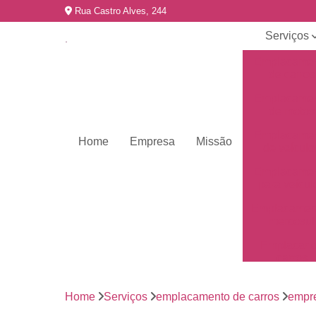
Rua Castro Alves, 244
Serviços
Emplacame
de carros
Emplacame
de motos
Emplacame
Home
Empresa
Missão
de veículo
Emplacame
para veícul
Emplacamen
mercosul
Emplacar 
carros
Empresas 
emplacame
Home
Serviços
emplacamento de carros
empr