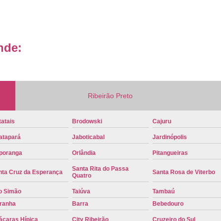
Placa de Veículo Detran
Placa de
Placa Mercosul Veículo Oficial
P
nde:
Placa Veículo Detran
Placa Veículo
Troca Placa de Veículo
Troca Pla
Placa Azul Mercosul
Placa da
Ribeirão Preto
Placa do Mercosul
Placa Me
Placa Mercosul Preta
Placa Mercosul
atais
Brodowski
Cajuru
Placa Padrão Mercosul
Placa Ver
atapará
Jaboticabal
Jardinópolis
Modelo de Placa Mercosul
Modelo Placa
poranga
Orlândia
Pitangueiras
Modelo Placa Mercosul Ribeir
Santa Rita do Passa
nta Cruz da Esperança
Santa Rosa de Viterbo
Quatro
Placa de Veículo Mercosul
Placa
o Simão
Taiúva
Tambaú
Placa Mercosul com Nome da Cidade
P
iranha
Barra
Bebedouro
Placa Amarela Carro
Placa Ca
ácaras Hípica
City Ribeirão
Cruzeiro do Sul