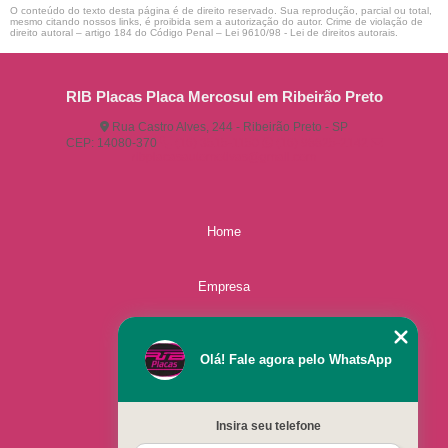
O conteúdo do texto desta página é de direito reservado. Sua reprodução, parcial ou total,
mesmo citando nossos links, é proibida sem a autorização do autor. Crime de violação de
direito autoral – artigo 184 do Código Penal –
Lei 9610/98 - Lei de direitos autorais
.
RIB Placas Placa Mercosul em Ribeirão Preto
Rua Castro Alves, 244 - Ribeirão Preto - SP
CEP: 14080-370
(16) 3515-1150
(16) 98825-2142
ribplacasautomotivas@gmail.com
Home
Empresa
Missão
Olá! Fale agora pelo WhatsApp
Serviços
Insira seu telefone