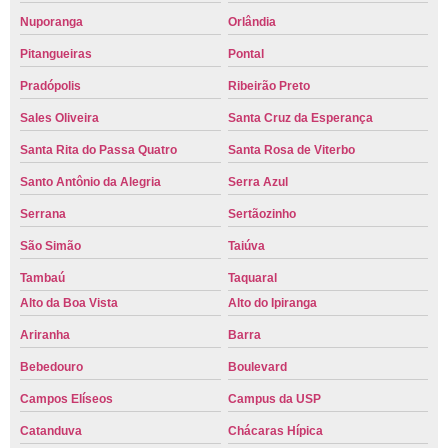
Nuporanga
Orlândia
Pitangueiras
Pontal
Pradópolis
Ribeirão Preto
Sales Oliveira
Santa Cruz da Esperança
Santa Rita do Passa Quatro
Santa Rosa de Viterbo
Santo Antônio da Alegria
Serra Azul
Serrana
Sertãozinho
São Simão
Taiúva
Tambaú
Taquaral
Alto da Boa Vista
Alto do Ipiranga
Ariranha
Barra
Bebedouro
Boulevard
Campos Elíseos
Campus da USP
Catanduva
Chácaras Hípica