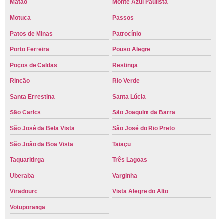
Matão
Monte Azul Paulista
Motuca
Passos
Patos de Minas
Patrocínio
Porto Ferreira
Pouso Alegre
Poços de Caldas
Restinga
Rincão
Rio Verde
Santa Ernestina
Santa Lúcia
São Carlos
São Joaquim da Barra
São José da Bela Vista
São José do Rio Preto
São João da Boa Vista
Taiaçu
Taquaritinga
Três Lagoas
Uberaba
Varginha
Viradouro
Vista Alegre do Alto
Votuporanga