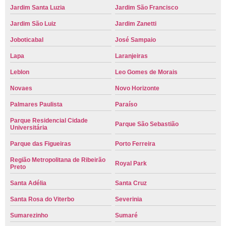
Jardim Santa Luzia
Jardim São Francisco
Jardim São Luiz
Jardim Zanetti
Joboticabal
José Sampaio
Lapa
Laranjeiras
Leblon
Leo Gomes de Morais
Novaes
Novo Horizonte
Palmares Paulista
Paraíso
Parque Residencial Cidade
Parque São Sebastião
Universitária
Parque das Figueiras
Porto Ferreira
Região Metropolitana de Ribeirão
Royal Park
Preto
Santa Adélia
Santa Cruz
Santa Rosa do Viterbo
Severinia
Sumarezinho
Sumaré