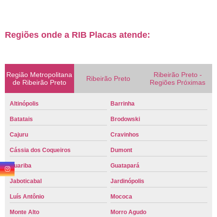
Regiões onde a RIB Placas atende:
Região Metropolitana
Ribeirão Preto -
Ribeirão Preto
de Ribeirão Preto
Regiões Próximas
Altinópolis
Barrinha
Batatais
Brodowski
Cajuru
Cravinhos
Cássia dos Coqueiros
Dumont
Guariba
Guatapará
Jaboticabal
Jardinópolis
Luís Antônio
Mococa
Monte Alto
Morro Agudo