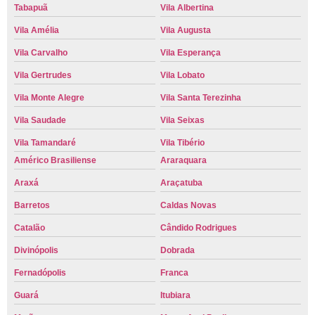
Tabapuã
Vila Albertina
Vila Amélia
Vila Augusta
Vila Carvalho
Vila Esperança
Vila Gertrudes
Vila Lobato
Vila Monte Alegre
Vila Santa Terezinha
Vila Saudade
Vila Seixas
Vila Tamandaré
Vila Tibério
Américo Brasiliense
Araraquara
Araxá
Araçatuba
Barretos
Caldas Novas
Catalão
Cândido Rodrigues
Divinópolis
Dobrada
Fernadópolis
Franca
Guará
Itubiara