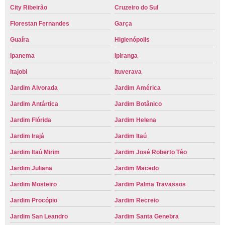
City Ribeirão
Cruzeiro do Sul
Florestan Fernandes
Garça
Guaíra
Higienópolis
Ipanema
Ipiranga
Itajobi
Ituverava
Jardim Alvorada
Jardim América
Jardim Antártica
Jardim Botânico
Jardim Flórida
Jardim Helena
Jardim Irajá
Jardim Itaú
Jardim Itaú Mirim
Jardim José Roberto Téo
Jardim Juliana
Jardim Macedo
Jardim Mosteiro
Jardim Palma Travassos
Jardim Procópio
Jardim Recreio
Jardim San Leandro
Jardim Santa Genebra