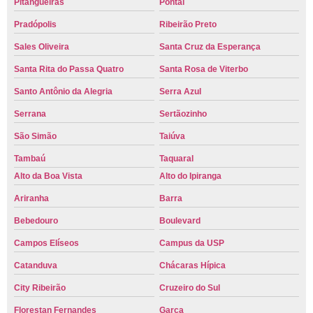
Pitangueiras
Pontal
Pradópolis
Ribeirão Preto
Sales Oliveira
Santa Cruz da Esperança
Santa Rita do Passa Quatro
Santa Rosa de Viterbo
Santo Antônio da Alegria
Serra Azul
Serrana
Sertãozinho
São Simão
Taiúva
Tambaú
Taquaral
Alto da Boa Vista
Alto do Ipiranga
Ariranha
Barra
Bebedouro
Boulevard
Campos Elíseos
Campus da USP
Catanduva
Chácaras Hípica
City Ribeirão
Cruzeiro do Sul
Florestan Fernandes
Garça