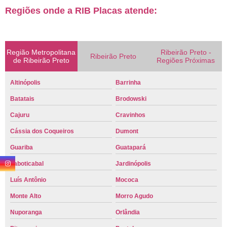
Regiões onde a RIB Placas atende:
Região Metropolitana
Ribeirão Preto -
Ribeirão Preto
de Ribeirão Preto
Regiões Próximas
Altinópolis
Barrinha
Batatais
Brodowski
Cajuru
Cravinhos
Cássia dos Coqueiros
Dumont
Guariba
Guatapará
Jaboticabal
Jardinópolis
Luís Antônio
Mococa
Monte Alto
Morro Agudo
Nuporanga
Orlândia