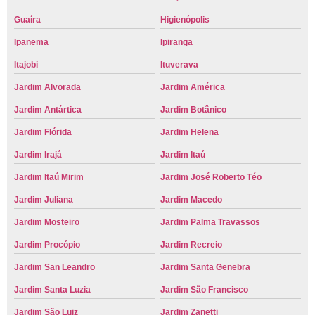
Guaíra
Higienópolis
Ipanema
Ipiranga
Itajobi
Ituverava
Jardim Alvorada
Jardim América
Jardim Antártica
Jardim Botânico
Jardim Flórida
Jardim Helena
Jardim Irajá
Jardim Itaú
Jardim Itaú Mirim
Jardim José Roberto Téo
Jardim Juliana
Jardim Macedo
Jardim Mosteiro
Jardim Palma Travassos
Jardim Procópio
Jardim Recreio
Jardim San Leandro
Jardim Santa Genebra
Jardim Santa Luzia
Jardim São Francisco
Jardim São Luiz
Jardim Zanetti