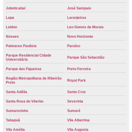
Joboticabal
José Sampaio
Lapa
Laranjeiras
Leblon
Leo Gomes de Morais
Novaes
Novo Horizonte
Palmares Paulista
Paraíso
Parque Residencial Cidade
Parque São Sebastião
Universitária
Parque das Figueiras
Porto Ferreira
Região Metropolitana de Ribeirão
Royal Park
Preto
Santa Adélia
Santa Cruz
Santa Rosa do Viterbo
Severinia
Sumarezinho
Sumaré
Tabapuã
Vila Albertina
Vila Amélia
Vila Augusta