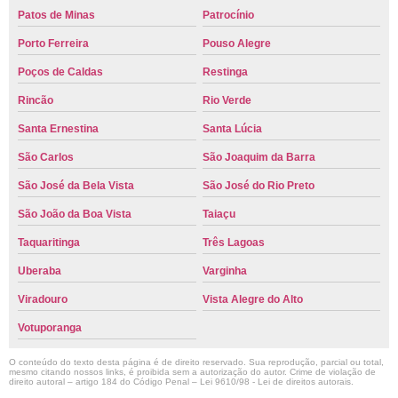
Patos de Minas
Patrocínio
Porto Ferreira
Pouso Alegre
Poços de Caldas
Restinga
Rincão
Rio Verde
Santa Ernestina
Santa Lúcia
São Carlos
São Joaquim da Barra
São José da Bela Vista
São José do Rio Preto
São João da Boa Vista
Taiaçu
Taquaritinga
Três Lagoas
Uberaba
Varginha
Viradouro
Vista Alegre do Alto
Votuporanga
O conteúdo do texto desta página é de direito reservado. Sua reprodução, parcial ou total,
mesmo citando nossos links, é proibida sem a autorização do autor. Crime de violação de
direito autoral – artigo 184 do Código Penal –
Lei 9610/98 - Lei de direitos autorais
.