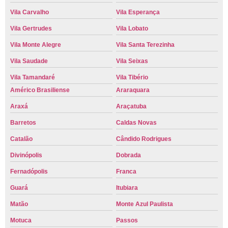
Vila Carvalho
Vila Esperança
Vila Gertrudes
Vila Lobato
Vila Monte Alegre
Vila Santa Terezinha
Vila Saudade
Vila Seixas
Vila Tamandaré
Vila Tibério
Américo Brasiliense
Araraquara
Araxá
Araçatuba
Barretos
Caldas Novas
Catalão
Cândido Rodrigues
Divinópolis
Dobrada
Fernadópolis
Franca
Guará
Itubiara
Matão
Monte Azul Paulista
Motuca
Passos