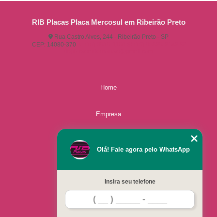
RIB Placas Placa Mercosul em Ribeirão Preto
Rua Castro Alves, 244 - Ribeirão Preto - SP
CEP: 14080-370
(16) 3515-1150
(16) 98825-2142
ribplacasautomotivas@gmail.com
Home
Empresa
Missão
Olá! Fale agora pelo WhatsApp
Serviços
Insira seu telefone
Contato