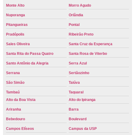
Monte Alto
Morro Agudo
Nuporanga
Orlândia
Pitangueiras
Pontal
Pradópolis
Ribeirão Preto
Sales Oliveira
Santa Cruz da Esperança
Santa Rita do Passa Quatro
Santa Rosa de Viterbo
Santo Antônio da Alegria
Serra Azul
Serrana
Sertãozinho
São Simão
Taiúva
Tambaú
Taquaral
Alto da Boa Vista
Alto do Ipiranga
Ariranha
Barra
Bebedouro
Boulevard
Campos Elíseos
Campus da USP