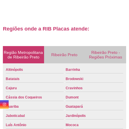
Regiões onde a RIB Placas atende:
Região Metropolitana
Ribeirão Preto -
Ribeirão Preto
de Ribeirão Preto
Regiões Próximas
Altinópolis
Barrinha
Batatais
Brodowski
Cajuru
Cravinhos
Cássia dos Coqueiros
Dumont
Guariba
Guatapará
Jaboticabal
Jardinópolis
Luís Antônio
Mococa