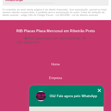
Votuporanga
O conteúdo do texto desta página é de direito reservado. Sua reprodução, parcial ou total,
mesmo citando nossos links, é proibida sem a autorização do autor. Crime de violação de
direito autoral – artigo 184 do Código Penal –
Lei 9610/98 - Lei de direitos autorais
.
RIB Placas Placa Mercosul em Ribeirão Preto
Rua Castro Alves, 244 - Ribeirão Preto - SP
CEP: 14080-370
(16) 3515-1150
(16) 98825-2142
ribplacasautomotivas@gmail.com
Home
Empresa
Missão
Olá! Fale agora pelo WhatsApp
Serviços