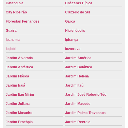
Catanduva
Chácaras Hípica
City Ribeirão
Cruzeiro do Sul
Florestan Fernandes
Garça
Guaíra
Higienópolis
Ipanema
Ipiranga
Itajobi
Ituverava
Jardim Alvorada
Jardim América
Jardim Antártica
Jardim Botânico
Jardim Flórida
Jardim Helena
Jardim Irajá
Jardim Itaú
Jardim Itaú Mirim
Jardim José Roberto Téo
Jardim Juliana
Jardim Macedo
Jardim Mosteiro
Jardim Palma Travassos
Jardim Procópio
Jardim Recreio