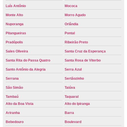
Luís Antônio
Mococa
Monte Alto
Morro Agudo
Nuporanga
Orlândia
Pitangueiras
Pontal
Pradópolis
Ribeirão Preto
Sales Oliveira
Santa Cruz da Esperança
Santa Rita do Passa Quatro
Santa Rosa de Viterbo
Santo Antônio da Alegria
Serra Azul
Serrana
Sertãozinho
São Simão
Taiúva
Tambaú
Taquaral
Alto da Boa Vista
Alto do Ipiranga
Ariranha
Barra
Bebedouro
Boulevard