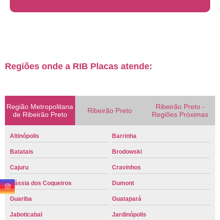
Regiões onde a RIB Placas atende:
Região Metropolitana
Ribeirão Preto -
Ribeirão Preto
de Ribeirão Preto
Regiões Próximas
Altinópolis
Barrinha
Batatais
Brodowski
Cajuru
Cravinhos
Cássia dos Coqueiros
Dumont
Guariba
Guatapará
Jaboticabal
Jardinópolis