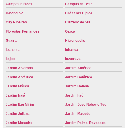
Campos Elíseos
Campus da USP
Catanduva
Chácaras Hípica
City Ribeirão
Cruzeiro do Sul
Florestan Fernandes
Garça
Guaíra
Higienópolis
Ipanema
Ipiranga
Itajobi
Ituverava
Jardim Alvorada
Jardim América
Jardim Antártica
Jardim Botânico
Jardim Flórida
Jardim Helena
Jardim Irajá
Jardim Itaú
Jardim Itaú Mirim
Jardim José Roberto Téo
Jardim Juliana
Jardim Macedo
Jardim Mosteiro
Jardim Palma Travassos