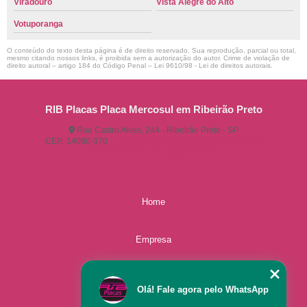
Viradouro
Vista Alegre do Alto
Votuporanga
O conteúdo do texto desta página é de direito reservado. Sua reprodução, parcial ou total,
mesmo citando nossos links, é proibida sem a autorização do autor. Crime de violação de
direito autoral – artigo 184 do Código Penal –
Lei 9610/98 - Lei de direitos autorais
.
RIB Placas Placa Mercosul em Ribeirão Preto
Rua Castro Alves, 244 - Ribeirão Preto - SP
CEP: 14080-370
(16) 3515-1150
(16) 98825-2142
ribplacasautomotivas@gmail.com
Home
Empresa
Missão
Olá! Fale agora pelo WhatsApp