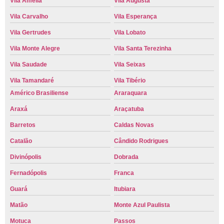
Vila Amélia
Vila Augusta
Vila Carvalho
Vila Esperança
Vila Gertrudes
Vila Lobato
Vila Monte Alegre
Vila Santa Terezinha
Vila Saudade
Vila Seixas
Vila Tamandaré
Vila Tibério
Américo Brasiliense
Araraquara
Araxá
Araçatuba
Barretos
Caldas Novas
Catalão
Cândido Rodrigues
Divinópolis
Dobrada
Fernadópolis
Franca
Guará
Itubiara
Matão
Monte Azul Paulista
Motuca
Passos