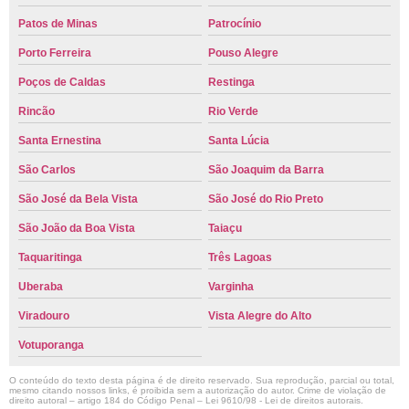
Patos de Minas
Patrocínio
Porto Ferreira
Pouso Alegre
Poços de Caldas
Restinga
Rincão
Rio Verde
Santa Ernestina
Santa Lúcia
São Carlos
São Joaquim da Barra
São José da Bela Vista
São José do Rio Preto
São João da Boa Vista
Taiaçu
Taquaritinga
Três Lagoas
Uberaba
Varginha
Viradouro
Vista Alegre do Alto
Votuporanga
O conteúdo do texto desta página é de direito reservado. Sua reprodução, parcial ou total,
mesmo citando nossos links, é proibida sem a autorização do autor. Crime de violação de
direito autoral – artigo 184 do Código Penal –
Lei 9610/98 - Lei de direitos autorais
.