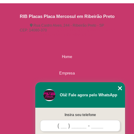
RIB Placas Placa Mercosul em Ribeirão Preto
Rua Castro Alves, 244 - Ribeirão Preto - SP
CEP: 14080-370
(16) 3515-1150
(16) 98825-2142
ribplacasautomotivas@gmail.com
Home
Empresa
Missão
Olá! Fale agora pelo WhatsApp
Serviços
Insira seu telefone
Contato