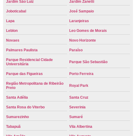
Jardim São Luiz
Jardim Zanetti
Joboticabal
José Sampaio
Lapa
Laranjeiras
Leblon
Leo Gomes de Morais
Novaes
Novo Horizonte
Palmares Paulista
Paraíso
Parque Residencial Cidade
Parque São Sebastião
Universitária
Parque das Figueiras
Porto Ferreira
Região Metropolitana de Ribeirão
Royal Park
Preto
Santa Adélia
Santa Cruz
Santa Rosa do Viterbo
Severinia
Sumarezinho
Sumaré
Tabapuã
Vila Albertina