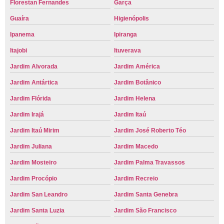
Florestan Fernandes
Garça
Guaíra
Higienópolis
Ipanema
Ipiranga
Itajobi
Ituverava
Jardim Alvorada
Jardim América
Jardim Antártica
Jardim Botânico
Jardim Flórida
Jardim Helena
Jardim Irajá
Jardim Itaú
Jardim Itaú Mirim
Jardim José Roberto Téo
Jardim Juliana
Jardim Macedo
Jardim Mosteiro
Jardim Palma Travassos
Jardim Procópio
Jardim Recreio
Jardim San Leandro
Jardim Santa Genebra
Jardim Santa Luzia
Jardim São Francisco