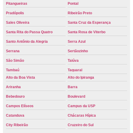
Pitangueiras
Pontal
Pradópolis
Ribeirão Preto
Sales Oliveira
Santa Cruz da Esperança
Santa Rita do Passa Quatro
Santa Rosa de Viterbo
Santo Antônio da Alegria
Serra Azul
Serrana
Sertãozinho
São Simão
Taiúva
Tambaú
Taquaral
Alto da Boa Vista
Alto do Ipiranga
Ariranha
Barra
Bebedouro
Boulevard
Campos Elíseos
Campus da USP
Catanduva
Chácaras Hípica
City Ribeirão
Cruzeiro do Sul