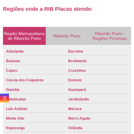
Regiões onde a RIB Placas atende:
Região Metropolitana
Ribeirão Preto -
Ribeirão Preto
de Ribeirão Preto
Regiões Próximas
Altinópolis
Barrinha
Batatais
Brodowski
Cajuru
Cravinhos
Cássia dos Coqueiros
Dumont
Guariba
Guatapará
Jaboticabal
Jardinópolis
Luís Antônio
Mococa
Monte Alto
Morro Agudo
Nuporanga
Orlândia