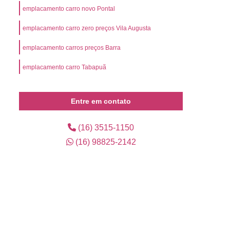
l
Preço Emplacamento Mercosul
emplacamento carro novo Pontal
Mercosul
Valor de Emplacamento Mercosul
emplacamento carro zero preços Vila Augusta
or Emplacamento Mercosul
Emplacar Carro
emplacamento carros preços Barra
arro Ribeirão Preto
Emplacar Carro Usado
emplacamento carro Tabapuã
mplacar o Veículo
Emplacar o Veículo Novo
eículo Novo
Emplacar Veículo Zero
Entre em contato
 Credenciada para Emplacamento
presa de Emplacamento Credenciada
(16) 3515-1150
(16) 98825-2142
Empresa de Emplacamento de Carros
Empresa de Emplacamento de Veículo
os
Empresa de Emplacamento Mercosul
lacadora
Emplacadora Cravinhos
ra Mercosul
Emplacadora Ribeirão Preto