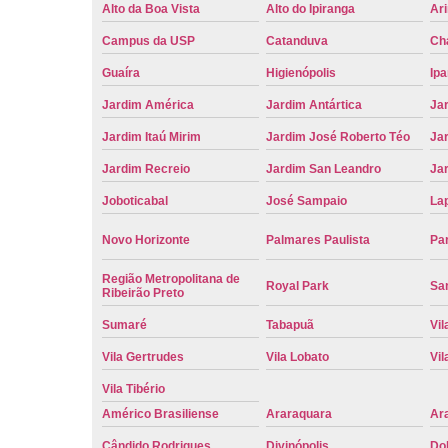
Alto da Boa Vista
Alto do Ipiranga
Ar
Campus da USP
Catanduva
Ch
Guaíra
Higienópolis
Ip
Jardim América
Jardim Antártica
Ja
Jardim Itaú Mirim
Jardim José Roberto Téo
Jar
Jardim Recreio
Jardim San Leandro
Ja
Joboticabal
José Sampaio
La
Novo Horizonte
Palmares Paulista
Pa
Região Metropolitana de
Royal Park
San
Ribeirão Preto
Sumaré
Tabapuã
Vil
Vila Gertrudes
Vila Lobato
Vil
Vila Tibério
Américo Brasiliense
Araraquara
Ar
Cândido Rodrigues
Divinópolis
Do