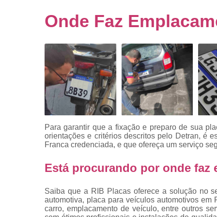
Empresa
emplacado
Onde Faz Emplacame
Placa de mo
Placas
automotiv
Placas de ca
Placas d
veículo
Placas
mercosul
Para garantir que a fixação e preparo de sua p
Placas mod
orientações e critérios descritos pelo Detran, é
mercosul
Franca
credenciada, e que ofereça um serviço seg
Placas pa
Está procurando por onde faz
carro
Placas
Saiba que a RIB Placas oferece a solução no s
veiculare
automotiva, placa para veículos automotivos em R
carro, emplacamento de veículo, entre outros se
Reforma d