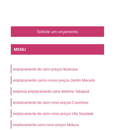
o
Emplacamento de Carro Zero
mplacamento de Veículo Placa Mercosul
Km
Emplacamento de Veículos Zero
Solicite um orçamento
 do Veículo
Emplacamento Veículos Novos
Detran Emplacamento de Veículo
MENU
mplacamento de Veículo Cravinhos
Emplacamento de Veículo Ribeirão Preto
emplacamento de carro preços Ituverava
o
Emplacamento de Veículo Zero
emplacamento carros novos preços Jardim Macedo
ento Veículo Zero
Emplacamento Veículos
empresa emplacamento carro telefone Tabapuã
sso de Emplacamento de Veículo Zero
emplacamento de carro novo preços Cravinhos
osul
Emplacamento Mercosul
os
Emplacamento Mercosul Preço
emplacamento de carro novo preços Vila Saudade
Preto
Emplacamento Mercosul Valor
emplacamento carro novo preços Motuca