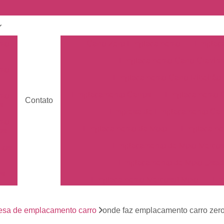
nto
Carro Zero Emplacamento
Emplaca
Emplacamento Carro Cravin
nto
Emplacamento Carro Ribeirão 
Emplacamento Carros
Emplacamento C
nto
Contato
s
Empresa de Emplacamento Car
nto
Emplacamento da Moto
Emplacamen
os
Emplacamento de Moto Mercos
tos
Emplacamento de Moto Usad
os
Emplacamento Mercosul Moto
Em
Primeiro Emplacamento da Mot
de
nto
esa de emplacamento carro
onde faz emplacamento carro zer
Emplacamento da Placa Mer