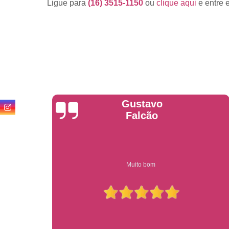
Ligue para
(16) 3515-1150
ou
clique aqui
e entre 
Anderson
Garcia
Compre on-line entrega garantido em todo estado de sp