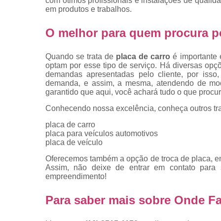
com ótimos profissionais e instalações de qualid
placas
em produtos e trabalhos.
Troca de pla
O melhor para quem procura po
Troca de pla
de veículo
Quando se trata de
placa de carro
é importante 
Trocas d
optam por esse tipo de serviço. Há diversas op
placas
demandas apresentadas pelo cliente, por isso
demanda, e assim, a mesma, atendendo de modo e
garantido que aqui, você achará tudo o que procur
Conhecendo nossa excelência, conheça outros tr
placa de carro
placa para veículos automotivos
placa de veículo
Oferecemos também a opção de troca de placa, emp
Assim, não deixe de entrar em contato para
empreendimento!
Para saber mais sobre Onde F