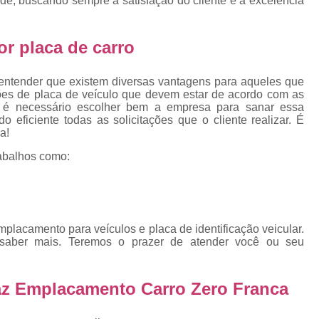
ade, buscando sempre a satisfação do cliente e a excelência
Emplacamento Placa Mercosu
cas
Qual o Valor do Emplacamento da Placa 
r placa de carro
cas
Valor do Emplacamento Mercosul
Val
s
Emplacar Carro Cravinhos
Emplacar C
entender que existem diversas vantagens para aqueles que
e
ções de placa de veículo que devem estar de acordo com as
Emplacar Carros
Emplacar o Carro
E
, é necessário escolher bem a empresa para sanar essa
ficiente todas as solicitações que o cliente realizar. É
Emplacar Veículo
Emplacar V
a!
Emplacar Veículos
Empresa
abalhos como:
Empresa de Emplacamento
Em
Empresa de Emplacamento de Carro
Empresa de Emplacamento de Moto
lacamento para veículos e placa de identificação veicular.
 saber mais. Teremos o prazer de atender você ou seu
Empresa de Emplacamento de Veícul
Empresa Emplacamento
Emp
az Emplacamento Carro Zero Franca
Emplacadora de Veículos
Emplacado