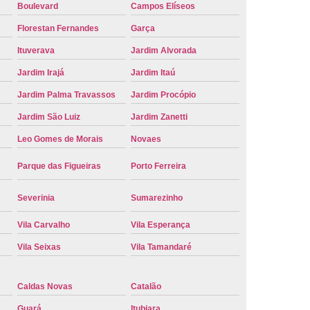
Boulevard
Campos Elíseos
e Carro Oficial
Placa de um Carro
Florestan Fernandes
Garça
 um Carro Ribeirão Preto
Placa Nova Carro
Ituverava
Jardim Alvorada
e no Carro
Placa Vermelha de Carro
Jardim Irajá
Jardim Itaú
laca Veicular
Placa Veicular Amarela
Jardim Palma Travassos
Jardim Procópio
ular Cinza
Placa Veicular Cravinhos
Jardim São Luiz
Jardim Zanetti
 Veicular Nova
Placa Veicular Preta
Leo Gomes de Morais
Novaes
 Veicular Verde
Placa Veicular Vermelha
Parque das Figueiras
Porto Ferreira
eforma de Placa Automotiva Cravinhos
Severinia
Sumarezinho
irão Preto
Reforma de Placa Carro
Vila Carvalho
Vila Esperança
 Placa Automotiva
Reforma Placa Carro
Vila Seixas
Vila Tamandaré
Reformar Placa de Veículo
va
Serviço de Reforma de Placa Veicular
Caldas Novas
Catalão
Troca de Placa
Troca de Placa Carro
Guará
Itubiara