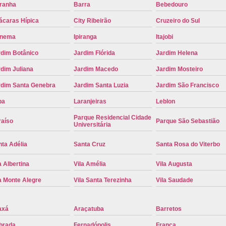
iranha
Barra
Bebedouro
Placa de Carro Cinza
Placa d
ácaras Hípica
City Ribeirão
Cruzeiro do Sul
Placa de um Carro Cravinhos
Placa de
anema
Ipiranga
Itajobi
Placa Preta de Carro
Placa Verd
rdim Botânico
Jardim Flórida
Jardim Helena
Placa de Identificação Veicular
P
dim Juliana
Jardim Macedo
Jardim Mosteiro
Placa Veicular Azul
Placa Veic
rdim Santa Genebra
Jardim Santa Luzia
Jardim São Francisco
Placa Veicular Mercosul
Placa
pa
Laranjeiras
Leblon
Placa Veicular Ribeirão Preto
Placa
Parque Residencial Cidade
raíso
Parque São Sebastião
Universitária
Reforma de Placa Automotiva
R
ta Adélia
Santa Cruz
Santa Rosa do Viterbo
Reforma de Placa Automotiva Ribe
a Albertina
Vila Amélia
Vila Augusta
Reforma de Placa Veicular
Reforma
a Monte Alegre
Vila Santa Terezinha
Vila Saudade
Reforma Placa Veicular
Serviço de Reforma de Placa Automoti
axá
Araçatuba
Barretos
Serviço de Reforma Placa Veicular
brada
Fernadópolis
Franca