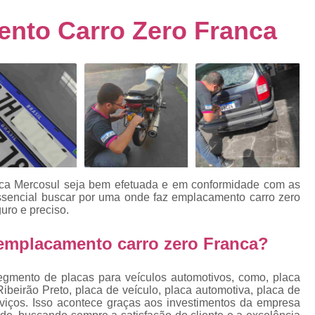
s
Emplacamento de Carro Usad
ra
nto Carro Zero Franca
Emplacamento de Veículo Pcd
E
tos
Emplacamento de Veículo Zero 
as
Emplacamento do Carro
Emplacamento
rro
Emplacamento Veículos Zero
e
Emplacamento de Veículo
E
Emplacamento de Veículo Novo
Emplacamento de Veículo Usad
laca Mercosul seja bem efetuada e em conformidade com as
elo
 essencial buscar por uma onde faz emplacamento carro zero
Emplacamento Veículo Novo
Emplacam
uro e preciso.
Emplacamento Veicular
Proce
ra
 emplacamento carro zero Franca?
Detran Emplacamento Merc
Emplacamento Mercosul Cravinh
egmento de placas para veículos automotivos, como, placa
s
ibeirão Preto, placa de veículo, placa automotiva, placa de
Emplacamento Mercosul Ribeirão 
rviços. Isso acontece graças aos investimentos da empresa
e