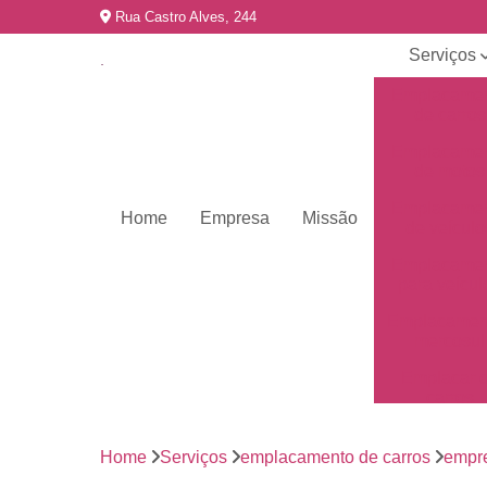
Rua Castro Alves, 244
Serviços
Emplacame
de carros
Emplacame
de motos
Emplacame
Home
Empresa
Missão
de veículo
Emplacame
para veícul
Emplacamen
mercosul
Emplacar 
carros
Empresas 
emplacame
Home
Serviços
emplacamento de carros
empr