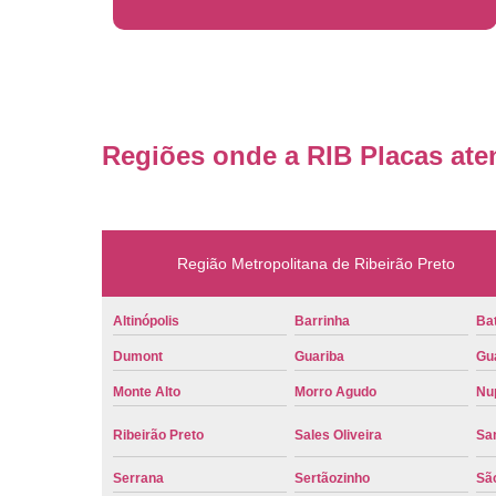
Regiões onde a RIB Placas ate
Região Metropolitana de Ribeirão Preto
Altinópolis
Barrinha
Bat
Dumont
Guariba
Gu
Monte Alto
Morro Agudo
Nu
Ribeirão Preto
Sales Oliveira
Sa
Serrana
Sertãozinho
Sã