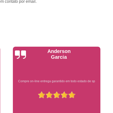
Emplacadoras
Emplacadoras C
em contato por email.
Empresa Emplacadora de Veículos
Emp
Placa de Moto
Placa de Mot
Placa Mercosul de Moto
Placa Me
Placa Moto
Placa Moto Mercosul
Placa para Moto Mercosul
Fabrica de 
Placa Automotiva
Placa Automoti
Yuri Martins
Placa Automotiva Dianteir
Placa Automotiva Personalizad
Placa Automotiva Verde
Placa Merco
Ótimo atendimento
Placa Azul de Carro
Placa de Carro
Placa de Carro Cravinhos
Placa
Placa de Carro Ribeirão Preto
P
Placa Preta Carro
Placa V