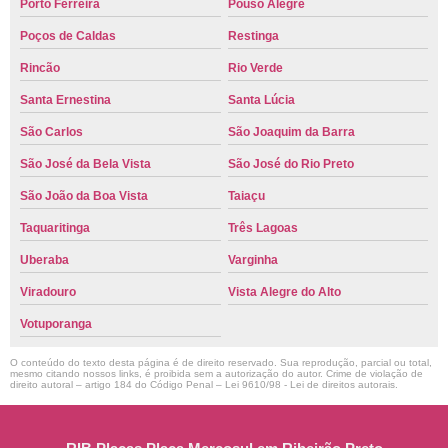
Porto Ferreira
Pouso Alegre
Poços de Caldas
Restinga
Rincão
Rio Verde
Santa Ernestina
Santa Lúcia
São Carlos
São Joaquim da Barra
São José da Bela Vista
São José do Rio Preto
São João da Boa Vista
Taiaçu
Taquaritinga
Três Lagoas
Uberaba
Varginha
Viradouro
Vista Alegre do Alto
Votuporanga
O conteúdo do texto desta página é de direito reservado. Sua reprodução, parcial ou total,
mesmo citando nossos links, é proibida sem a autorização do autor. Crime de violação de
direito autoral – artigo 184 do Código Penal –
Lei 9610/98 - Lei de direitos autorais
.