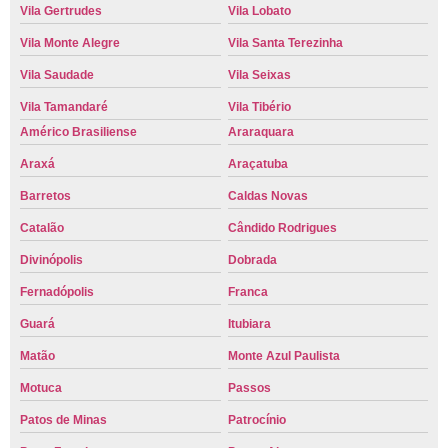
Vila Gertrudes
Vila Lobato
Vila Monte Alegre
Vila Santa Terezinha
Vila Saudade
Vila Seixas
Vila Tamandaré
Vila Tibério
Américo Brasiliense
Araraquara
Araxá
Araçatuba
Barretos
Caldas Novas
Catalão
Cândido Rodrigues
Divinópolis
Dobrada
Fernadópolis
Franca
Guará
Itubiara
Matão
Monte Azul Paulista
Motuca
Passos
Patos de Minas
Patrocínio