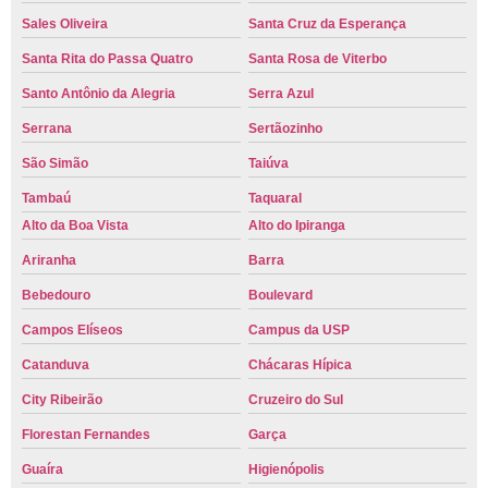
Sales Oliveira
Santa Cruz da Esperança
Santa Rita do Passa Quatro
Santa Rosa de Viterbo
Santo Antônio da Alegria
Serra Azul
Serrana
Sertãozinho
São Simão
Taiúva
Tambaú
Taquaral
Alto da Boa Vista
Alto do Ipiranga
Ariranha
Barra
Bebedouro
Boulevard
Campos Elíseos
Campus da USP
Catanduva
Chácaras Hípica
City Ribeirão
Cruzeiro do Sul
Florestan Fernandes
Garça
Guaíra
Higienópolis