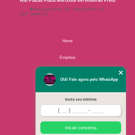
RIB Placas Placa Mercosul em Ribeirão Preto
Rua Castro Alves, 244 - Ribeirão Preto - SP
CEP: 14080-370
(16) 3515-1150
(16) 98825-2142
ribplacasautomotivas@gmail.com
Home
Empresa
Missão
Olá! Fale agora pelo WhatsApp
Serviços
Insira seu telefone
Contato
Mapa do site
Iniciar conversa