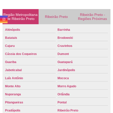
Região Metropolitana
Ribeirão Preto -
Ribeirão Preto
de Ribeirão Preto
Regiões Próximas
Altinópolis
Barrinha
Batatais
Brodowski
Cajuru
Cravinhos
Cássia dos Coqueiros
Dumont
Guariba
Guatapará
Jaboticabal
Jardinópolis
Luís Antônio
Mococa
Monte Alto
Morro Agudo
Nuporanga
Orlândia
Pitangueiras
Pontal
Pradópolis
Ribeirão Preto