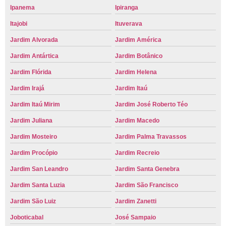
Ipanema
Ipiranga
Itajobi
Ituverava
Jardim Alvorada
Jardim América
Jardim Antártica
Jardim Botânico
Jardim Flórida
Jardim Helena
Jardim Irajá
Jardim Itaú
Jardim Itaú Mirim
Jardim José Roberto Téo
Jardim Juliana
Jardim Macedo
Jardim Mosteiro
Jardim Palma Travassos
Jardim Procópio
Jardim Recreio
Jardim San Leandro
Jardim Santa Genebra
Jardim Santa Luzia
Jardim São Francisco
Jardim São Luiz
Jardim Zanetti
Joboticabal
José Sampaio