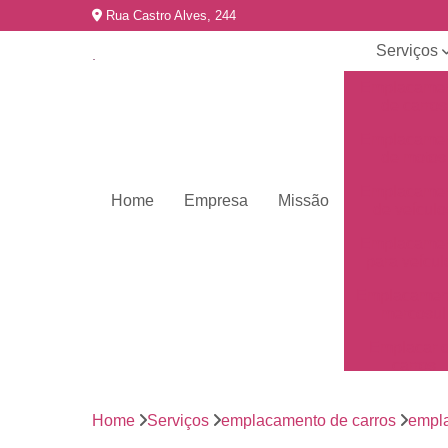
Rua Castro Alves, 244
Serviços
Emplacame
de carros
Emplacame
de motos
Emplacame
Home
Empresa
Missão
de veículo
Emplacame
para veícul
Emplacamen
mercosul
Emplacar 
carros
Empresas 
emplacame
Home
Serviços
emplacamento de carros
empla