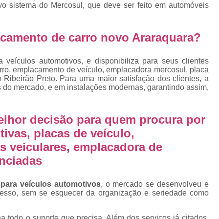
Emplacamento Placa Mercosu
o sistema do Mercosul, que deve ser feito em automóveis
cas
Qual o Valor do Emplacamento da Placa 
acamento de carro novo Araraquara?
cas
Valor do Emplacamento Mercosul
Val
s
Emplacar Carro Cravinhos
Emplacar C
veículos automotivos, e disponibiliza para seus clientes
e
arro, emplacamento de veículo, emplacadora mercosul, placa
Emplacar Carros
Emplacar o Carro
E
 Ribeirão Preto. Para uma maior satisfação dos clientes, a
Emplacar Veículo
Emplacar V
s do mercado, e em instalações modernas, garantindo assim,
Emplacar Veículos
Empresa
elhor decisão para quem procura por
Empresa de Emplacamento
Em
ivas, placas de veículo,
Empresa de Emplacamento de Carro
s veiculares, emplacadora de
Empresa de Emplacamento de Moto
enciadas
Empresa de Emplacamento de Veícul
 para veículos automotivos
, o mercado se desenvolveu e
Empresa Emplacamento
Emp
cesso, sem se esquecer da organização e seriedade como
Emplacadora de Veículos
Emplacado
a todo o suporte que precisa. Além dos serviços já citados,