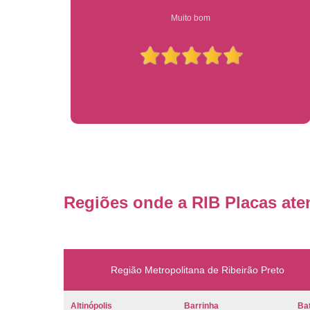
Compre on-line entrega garantido em todo estado de sp
Regiões onde a RIB Placas ate
Região Metropolitana de Ribeirão Preto
Altinópolis
Barrinha
Bat