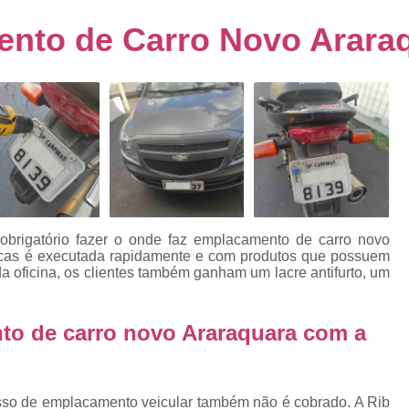
s
Emplacamento de Carro Usad
ra
nto de Carro Novo Arara
Emplacamento de Veículo Pcd
E
tos
Emplacamento de Veículo Zero 
as
Emplacamento do Carro
Emplacamento
rro
Emplacamento Veículos Zero
e
Emplacamento de Veículo
E
Emplacamento de Veículo Novo
Emplacamento de Veículo Usad
obrigatório fazer o onde faz emplacamento de carro novo
elo
lacas é executada rapidamente e com produtos que possuem
Emplacamento Veículo Novo
Emplacam
a oficina, os clientes também ganham um lacre antifurto, um
Emplacamento Veicular
Proce
ra
Detran Emplacamento Merc
to de carro novo Araraquara com a
Emplacamento Mercosul Cravinh
s
Emplacamento Mercosul Ribeirão 
e
esso de emplacamento veicular também não é cobrado. A Rib