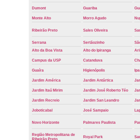
Dumont
Guariba
Gu
Monte Alto
Morro Agudo
Nu
Ribeirão Preto
Sales Oliveira
Sa
Serrana
Sertãozinho
Sã
Alto da Boa Vista
Alto do Ipiranga
Ar
Campus da USP
Catanduva
Ch
Guaíra
Higienópolis
Ip
Jardim América
Jardim Antártica
Ja
Jardim Itaú Mirim
Jardim José Roberto Téo
Jar
Jardim Recreio
Jardim San Leandro
Ja
Joboticabal
José Sampaio
La
Novo Horizonte
Palmares Paulista
Pa
Região Metropolitana de
Royal Park
San
Ribeirão Preto