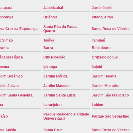
Placa de Carro Cinza
Placa d
atapará
Jaboticabal
Jardinópolis
Placa de um Carro Cravinhos
Placa de
poranga
Orlândia
Pitangueiras
Santa Rita do Passa
Placa Preta de Carro
Placa Verd
nta Cruz da Esperança
Santa Rosa de Viterbo
Quatro
Placa de Identificação Veicular
P
o Simão
Taiúva
Tambaú
Placa Veicular Azul
Placa Veic
iranha
Barra
Bebedouro
Placa Veicular Mercosul
Placa
ácaras Hípica
City Ribeirão
Cruzeiro do Sul
anema
Ipiranga
Itajobi
Placa Veicular Ribeirão Preto
Placa
rdim Botânico
Jardim Flórida
Jardim Helena
Reforma de Placa Automotiva
R
dim Juliana
Jardim Macedo
Jardim Mosteiro
Reforma de Placa Automotiva Ribe
rdim Santa Genebra
Jardim Santa Luzia
Jardim São Francisco
Reforma de Placa Veicular
Reforma
pa
Laranjeiras
Leblon
Reforma Placa Veicular
Parque Residencial Cidade
raíso
Parque São Sebastião
Serviço de Reforma de Placa Automoti
Universitária
Serviço de Reforma Placa Veicular
ta Adélia
Santa Cruz
Santa Rosa do Viterbo