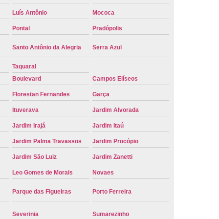
e Carro Oficial
Placa de um Carro
Luís Antônio
Mococa
 um Carro Ribeirão Preto
Placa Nova Carro
Pontal
Pradópolis
e no Carro
Placa Vermelha de Carro
Santo Antônio da Alegria
Serra Azul
laca Veicular
Placa Veicular Amarela
Taquaral
ular Cinza
Placa Veicular Cravinhos
Boulevard
Campos Elíseos
 Veicular Nova
Placa Veicular Preta
Florestan Fernandes
Garça
Ituverava
Jardim Alvorada
 Veicular Verde
Placa Veicular Vermelha
Jardim Irajá
Jardim Itaú
eforma de Placa Automotiva Cravinhos
Jardim Palma Travassos
Jardim Procópio
irão Preto
Reforma de Placa Carro
Jardim São Luiz
Jardim Zanetti
 Placa Automotiva
Reforma Placa Carro
Leo Gomes de Morais
Novaes
Reformar Placa de Veículo
Parque das Figueiras
Porto Ferreira
va
Serviço de Reforma de Placa Veicular
Troca de Placa
Troca de Placa Carro
Severinia
Sumarezinho