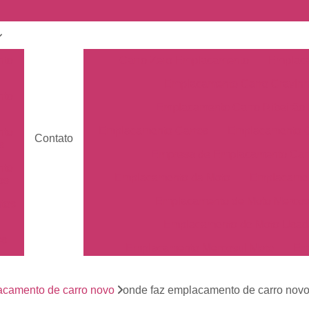
nto
Carro Zero Emplacamento
Emplaca
Emplacamento Carro Cravin
nto
Emplacamento Carro Ribeirão 
Emplacamento Carros
Emplacamento C
nto
Contato
s
Empresa de Emplacamento Car
nto
Emplacamento da Moto
Emplacamen
os
Emplacamento de Moto Mercos
tos
Emplacamento de Moto Usad
os
Emplacamento Mercosul Moto
Em
Primeiro Emplacamento da Mot
de
nto
camento de carro novo
onde faz emplacamento de carro novo
Emplacamento da Placa Mer