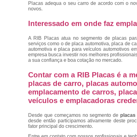
placas
Placas adequa o seu carro de acordo com o nov
novos.
Troca de pla
Interessado em onde faz empl
Troca de pla
de veículo
A RIB Placas atua no segmento de placas para 
Trocas d
serviços como o de placa automotiva, placa de c
placas
automotiva e placa para veículos automotivos em
empresa busca investir nos melhores profissionai
a sua confiança e boa cotação no mercado.
Contar com a RIB Placas é a m
placas de carro, placas automot
emplacamento de carros, placa
veículos e emplacadoras cred
Desde que começamos no segmento de
placas
desde então participamos ativamente deste pro
fator principal do crescimento.
Entre em contato com nossos profissionais e tenh