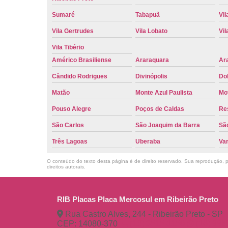
Sumaré
Tabapuã
Vil
Vila Gertrudes
Vila Lobato
Vil
Vila Tibério
Américo Brasiliense
Araraquara
Ar
Cândido Rodrigues
Divinópolis
Do
Matão
Monte Azul Paulista
Mo
Pouso Alegre
Poços de Caldas
Re
São Carlos
São Joaquim da Barra
São
Três Lagoas
Uberaba
Va
O conteúdo do texto desta página é de direito reservado. Sua reprodução, pa
direitos autorais
.
RIB Placas Placa Mercosul em Ribeirão Preto
Rua Castro Alves, 244 - Ribeirão Preto - SP
CEP: 14080-370
(16) 3515-1150
(16) 98