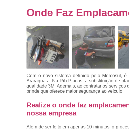
Empresa
emplacado
Onde Faz Emplacame
Placa de mo
Placas
automotiv
Placas de ca
Placas d
veículo
Placas
mercosul
Com o novo sistema definido pelo Mercosul, é 
Placas mod
Araraquara. Na Rib Placas, a substituição de p
mercosul
qualidade 3M. Ademais, ao contratar os serviços d
brinde que oferece maior segurança ao veículo.
Placas pa
carro
Realize o onde faz emplacamen
Placas
nossa empresa
veiculare
Reforma d
Além de ser feito em apenas 10 minutos, o proc