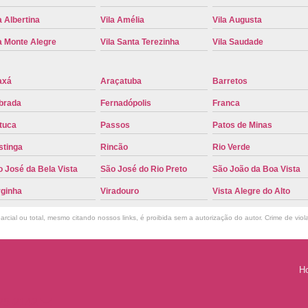
Troca de Placa Cravinhos
Troca de 
a Albertina
Vila Amélia
Vila Augusta
Troca de Placa Detran
Troca de P
a Monte Alegre
Vila Santa Terezinha
Vila Saudade
Troca de Placa para Mercosul
Troca de 
axá
Araçatuba
Barretos
Troca para Placa Mercosul
Troca da Pl
brada
Fernadópolis
Franca
Troca de Placa Automotiva
Troca de
tuca
Passos
Patos de Minas
Troca de Placa do Veículo
Troca de
stinga
Rincão
Rio Verde
Troca de Placas de Veículo
Troca de 
 José da Bela Vista
São José do Rio Preto
São João da Boa Vista
Troca Placa de Carro
Placa Mer
rginha
Viradouro
Vista Alegre do Alto
Troca de Placa no Detran
Troca de P
rcial ou total, mesmo citando nossos links, é proibida sem a autorização do autor. Crime de viol
Troca de Placa Veicular
Troca Placa
Troca Placa Mercosul
Troca Placa Ri
H
825-2142