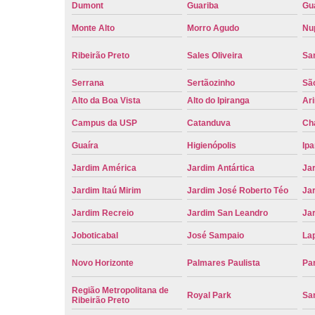
Dumont
Guariba
Gu
Monte Alto
Morro Agudo
Nu
Ribeirão Preto
Sales Oliveira
Sa
Serrana
Sertãozinho
Sã
Alto da Boa Vista
Alto do Ipiranga
Ar
Campus da USP
Catanduva
Ch
Guaíra
Higienópolis
Ip
Jardim América
Jardim Antártica
Ja
Jardim Itaú Mirim
Jardim José Roberto Téo
Jar
Jardim Recreio
Jardim San Leandro
Ja
Joboticabal
José Sampaio
La
Novo Horizonte
Palmares Paulista
Pa
Região Metropolitana de
Royal Park
San
Ribeirão Preto