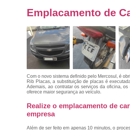
Empresa
emplacado
Emplacamento de Ca
Placa de mo
Placas
automotiv
Placas de ca
Placas d
veículo
Placas
mercosul
Com o novo sistema definido pelo Mercosul, é obr
Placas mod
Rib Placas, a substituição de placas é execut
mercosul
Ademais, ao contratar os serviços da oficina, o
oferece maior segurança ao veículo.
Placas pa
carro
Realize o emplacamento de ca
Placas
empresa
veiculare
Reforma d
Além de ser feito em apenas 10 minutos, o proc