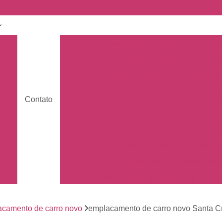
nto
Carro Zero Emplacamento
Emplaca
Emplacamento Carro Cravin
nto
Emplacamento Carro Ribeirão 
Emplacamento Carros
Emplacamento C
nto
Contato
s
Empresa de Emplacamento Car
nto
Emplacamento da Moto
Emplacamen
os
Emplacamento de Moto Mercos
tos
Emplacamento de Moto Usad
os
Emplacamento Mercosul Moto
Em
Primeiro Emplacamento da Mot
de
nto
camento de carro novo
emplacamento de carro novo Santa C
Emplacamento da Placa Mer