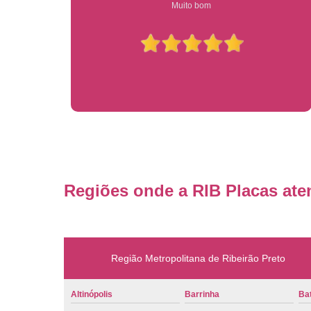
Compre on-line entrega garantido em todo estado de sp
Regiões onde a RIB Placas ate
Região Metropolitana de Ribeirão Preto
Altinópolis
Barrinha
Bat