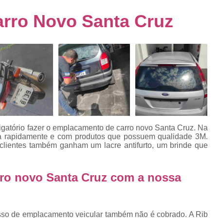
s
Emplacamento de Carro Usad
ra
rro Novo Santa Cruz
Emplacamento de Veículo Pcd
E
tos
Emplacamento de Veículo Zero 
as
Emplacamento do Carro
Emplacamento
rro
Emplacamento Veículos Zero
e
Emplacamento de Veículo
E
Emplacamento de Veículo Novo
Emplacamento de Veículo Usad
igatório fazer o emplacamento de carro novo Santa Cruz. Na
elo
ada rapidamente e com produtos que possuem qualidade 3M.
Emplacamento Veículo Novo
Emplacam
s clientes também ganham um lacre antifurto, um brinde que
Emplacamento Veicular
Proce
ra
Detran Emplacamento Merc
rro novo Santa Cruz com a nossa
Emplacamento Mercosul Cravinh
s
Emplacamento Mercosul Ribeirão 
e
esso de emplacamento veicular também não é cobrado. A Rib