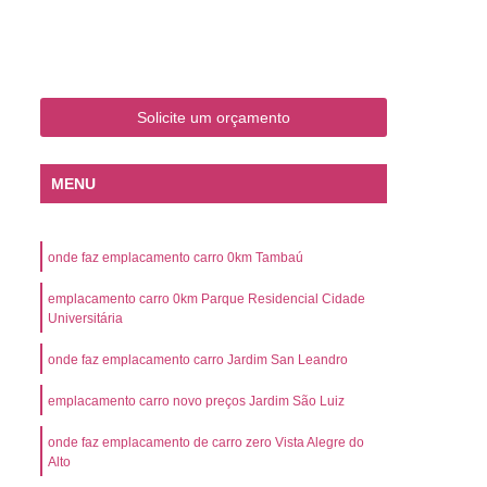
o
Emplacamento de Carro Zero
mplacamento de Veículo Placa Mercosul
Km
Emplacamento de Veículos Zero
Solicite um orçamento
 do Veículo
Emplacamento Veículos Novos
Detran Emplacamento de Veículo
MENU
mplacamento de Veículo Cravinhos
Emplacamento de Veículo Ribeirão Preto
onde faz emplacamento carro 0km Tambaú
o
Emplacamento de Veículo Zero
emplacamento carro 0km Parque Residencial Cidade
ento Veículo Zero
Emplacamento Veículos
Universitária
sso de Emplacamento de Veículo Zero
onde faz emplacamento carro Jardim San Leandro
osul
Emplacamento Mercosul
emplacamento carro novo preços Jardim São Luiz
os
Emplacamento Mercosul Preço
onde faz emplacamento de carro zero Vista Alegre do
Preto
Emplacamento Mercosul Valor
Alto