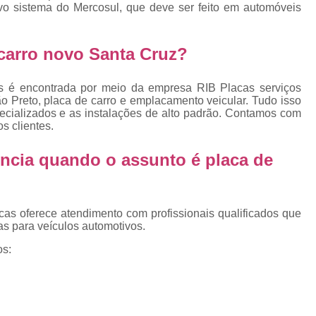
Emplacamento Placa Mercosu
o sistema do Mercosul, que deve ser feito em automóveis
cas
Qual o Valor do Emplacamento da Placa 
arro novo Santa Cruz?
cas
Valor do Emplacamento Mercosul
Val
s
Emplacar Carro Cravinhos
Emplacar C
vos é encontrada por meio da empresa RIB Placas serviços
e
o Preto, placa de carro e emplacamento veicular. Tudo isso
Emplacar Carros
Emplacar o Carro
E
pecializados e as instalações de alto padrão. Contamos com
Emplacar Veículo
Emplacar V
s clientes.
Emplacar Veículos
Empresa
ncia quando o assunto é
placa de
Empresa de Emplacamento
Em
Empresa de Emplacamento de Carro
cas oferece atendimento com profissionais qualificados que
Empresa de Emplacamento de Moto
s para veículos automotivos.
Empresa de Emplacamento de Veícul
os:
Empresa Emplacamento
Emp
Emplacadora de Veículos
Emplacado