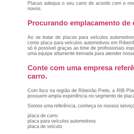
placas
Placas adequa o seu carro de acordo com o nov
novos.
Troca de pla
Procurando emplacamento de c
Troca de pla
de veículo
Ao se tratar de placas para veículos automoti
Trocas d
como placa para veículos automotivos em Ribeirã
placas
só é possível graças ao time de profissionais es
uma equipe altamente treinada para atender nosso
Conte com uma empresa referê
carro
.
Com foco na região de Ribeirão Preto, a RIB Pla
possuem ampla experiência no segmento de placa
Somos uma referência, conheça os nossos serviç
placa de carro
placa para veículos automotivos
placa de veículo