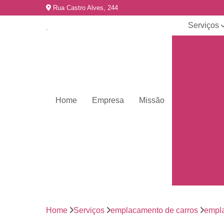
Rua Castro Alves, 244
Serviços
Emplacame
de carros
Emplacame
de motos
Emplacame
Home
Empresa
Missão
de veículo
Emplacame
para veícul
Emplacamen
mercosul
Emplacar 
carros
Empresas 
emplacame
Home
Serviços
emplacamento de carros
empla