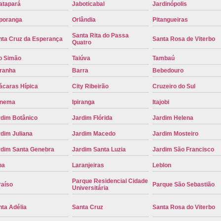
atapará
Jaboticabal
Jardinópolis
Placa de Carro Cinza
Placa d
poranga
Orlândia
Pitangueiras
Placa de um Carro Cravinhos
Placa de
Santa Rita do Passa
nta Cruz da Esperança
Santa Rosa de Viterbo
Quatro
Placa Preta de Carro
Placa Verd
o Simão
Taiúva
Tambaú
Placa de Identificação Veicular
P
iranha
Barra
Bebedouro
Placa Veicular Azul
Placa Veic
ácaras Hípica
City Ribeirão
Cruzeiro do Sul
Placa Veicular Mercosul
Placa
anema
Ipiranga
Itajobi
Placa Veicular Ribeirão Preto
Placa
rdim Botânico
Jardim Flórida
Jardim Helena
Reforma de Placa Automotiva
R
dim Juliana
Jardim Macedo
Jardim Mosteiro
Reforma de Placa Automotiva Ribe
rdim Santa Genebra
Jardim Santa Luzia
Jardim São Francisco
Reforma de Placa Veicular
Reforma
pa
Laranjeiras
Leblon
Reforma Placa Veicular
Parque Residencial Cidade
raíso
Parque São Sebastião
Universitária
Serviço de Reforma de Placa Automoti
ta Adélia
Santa Cruz
Santa Rosa do Viterbo
Serviço de Reforma Placa Veicular