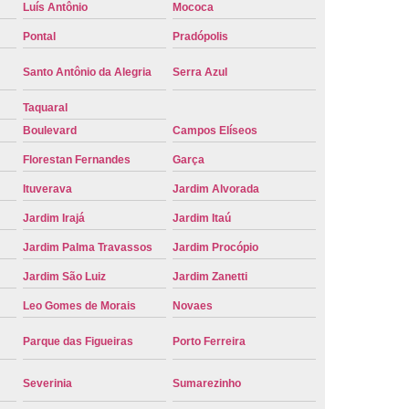
Luís Antônio
Mococa
e Carro Oficial
Placa de um Carro
Pontal
Pradópolis
 um Carro Ribeirão Preto
Placa Nova Carro
Santo Antônio da Alegria
Serra Azul
e no Carro
Placa Vermelha de Carro
Taquaral
laca Veicular
Placa Veicular Amarela
Boulevard
Campos Elíseos
ular Cinza
Placa Veicular Cravinhos
Florestan Fernandes
Garça
 Veicular Nova
Placa Veicular Preta
Ituverava
Jardim Alvorada
 Veicular Verde
Placa Veicular Vermelha
Jardim Irajá
Jardim Itaú
eforma de Placa Automotiva Cravinhos
Jardim Palma Travassos
Jardim Procópio
irão Preto
Reforma de Placa Carro
Jardim São Luiz
Jardim Zanetti
 Placa Automotiva
Reforma Placa Carro
Leo Gomes de Morais
Novaes
Reformar Placa de Veículo
Parque das Figueiras
Porto Ferreira
va
Serviço de Reforma de Placa Veicular
Severinia
Sumarezinho
Troca de Placa
Troca de Placa Carro