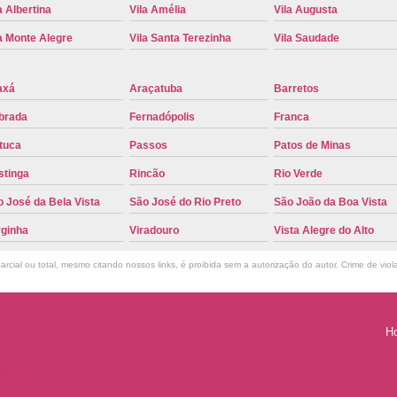
a Albertina
Vila Amélia
Vila Augusta
Troca de Placa Cravinhos
Troca de 
a Monte Alegre
Vila Santa Terezinha
Vila Saudade
Troca de Placa Detran
Troca de P
Troca de Placa para Mercosul
Troca de 
axá
Araçatuba
Barretos
Troca para Placa Mercosul
Troca da Pl
brada
Fernadópolis
Franca
Troca de Placa Automotiva
Troca de
tuca
Passos
Patos de Minas
Troca de Placa do Veículo
Troca de
stinga
Rincão
Rio Verde
Troca de Placas de Veículo
Troca de 
 José da Bela Vista
São José do Rio Preto
São João da Boa Vista
Troca Placa de Carro
Placa Mer
rginha
Viradouro
Vista Alegre do Alto
Troca de Placa no Detran
Troca de P
rcial ou total, mesmo citando nossos links, é proibida sem a autorização do autor. Crime de viol
Troca de Placa Veicular
Troca Placa
Troca Placa Mercosul
Troca Placa Ri
H
825-2142