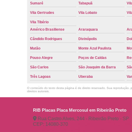
Sumaré
Tabapuã
Vil
Vila Gertrudes
Vila Lobato
Vil
Vila Tibério
Américo Brasiliense
Araraquara
Ar
Cândido Rodrigues
Divinópolis
Do
Matão
Monte Azul Paulista
Mo
Pouso Alegre
Poços de Caldas
Re
São Carlos
São Joaquim da Barra
São
Três Lagoas
Uberaba
Va
O conteúdo do texto desta página é de direito reservado. Sua reprodução, pa
direitos autorais
.
RIB Placas Placa Mercosul em Ribeirão Preto
Rua Castro Alves, 244 - Ribeirão Preto - SP
CEP: 14080-370
(16) 3515-1150
(16) 98
ribplacasautomotivas@gmail.com