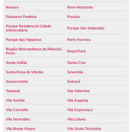
Novaes
Novo Horizonte
Palmares Paulista
Paraíso
Parque Residencial Cidade
Parque São Sebastião
Universitária
Parque das Figueiras
Porto Ferreira
Região Metropolitana de Ribeirão
Royal Park
Preto
Santa Adélia
Santa Cruz
Santa Rosa do Viterbo
Severinia
Sumarezinho
Sumaré
Tabapuã
Vila Albertina
Vila Amélia
Vila Augusta
Vila Carvalho
Vila Esperança
Vila Gertrudes
Vila Lobato
Vila Monte Alegre
Vila Santa Terezinha