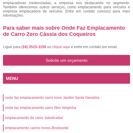
emplacadoras credenciadas, a empresa nos destacando no segmento.
Também oferecemos outros serviços, como emplacamento para veículos e
empresa emplacadora de veículos. Entre em contato conosco para mais
informações.
Para saber mais sobre Onde Faz Emplacamento
de Carro Zero Cássia dos Coqueiros
Ligue para
(16) 3515-1150
ou
clique aqui
e entre em contato por email.
Solicite um orçamento
MENU
onde faz emplacamento carro novo Jardim Santa Genebra
onde faz emplacamento carro 0km Varginha
emplacamento de carro Jaboticabal
emplacamento carros novos Brodowski