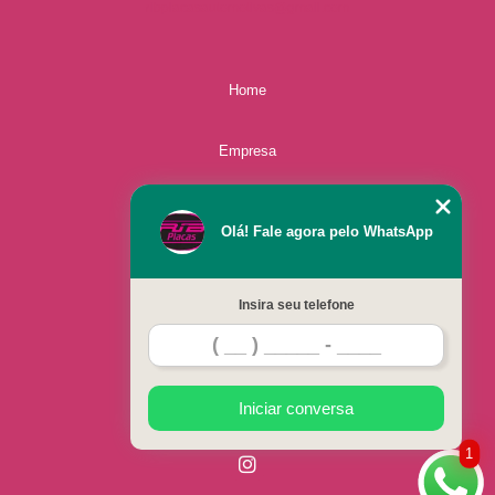
ribplacasautomotivas@gmail.com
Home
Empresa
Missão
Olá! Fale agora pelo WhatsApp
Serviços
Insira seu telefone
Contato
Mapa do site
Iniciar conversa
1