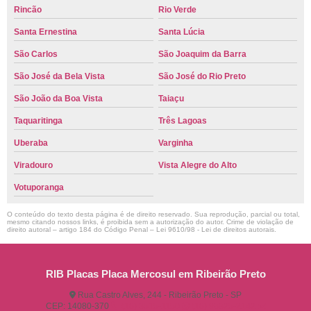
Rincão
Rio Verde
Santa Ernestina
Santa Lúcia
São Carlos
São Joaquim da Barra
São José da Bela Vista
São José do Rio Preto
São João da Boa Vista
Taiaçu
Taquaritinga
Três Lagoas
Uberaba
Varginha
Viradouro
Vista Alegre do Alto
Votuporanga
O conteúdo do texto desta página é de direito reservado. Sua reprodução, parcial ou total,
mesmo citando nossos links, é proibida sem a autorização do autor. Crime de violação de
direito autoral – artigo 184 do Código Penal –
Lei 9610/98 - Lei de direitos autorais
.
RIB Placas Placa Mercosul em Ribeirão Preto
Rua Castro Alves, 244 - Ribeirão Preto - SP
CEP: 14080-370
(16) 3515-1150
(16) 98825-2142