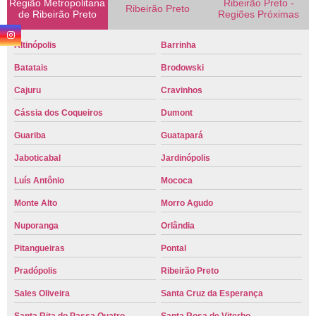
Região Metropolitana
Ribeirão Preto -
Ribeirão Preto
de Ribeirão Preto
Regiões Próximas
Altinópolis
Barrinha
Batatais
Brodowski
Cajuru
Cravinhos
Cássia dos Coqueiros
Dumont
Guariba
Guatapará
Jaboticabal
Jardinópolis
Luís Antônio
Mococa
Monte Alto
Morro Agudo
Nuporanga
Orlândia
Pitangueiras
Pontal
Pradópolis
Ribeirão Preto
Sales Oliveira
Santa Cruz da Esperança