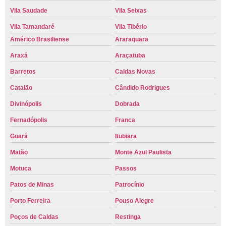
Vila Saudade
Vila Seixas
Vila Tamandaré
Vila Tibério
Américo Brasiliense
Araraquara
Araxá
Araçatuba
Barretos
Caldas Novas
Catalão
Cândido Rodrigues
Divinópolis
Dobrada
Fernadópolis
Franca
Guará
Itubiara
Matão
Monte Azul Paulista
Motuca
Passos
Patos de Minas
Patrocínio
Porto Ferreira
Pouso Alegre
Poços de Caldas
Restinga