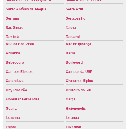
Santa Rita do Passa Quatro
Santa Rosa de Viterbo
Santo Antônio da Alegria
Serra Azul
Serrana
Sertãozinho
São Simão
Taiúva
Tambaú
Taquaral
Alto da Boa Vista
Alto do Ipiranga
Ariranha
Barra
Bebedouro
Boulevard
Campos Elíseos
Campus da USP
Catanduva
Chácaras Hípica
City Ribeirão
Cruzeiro do Sul
Florestan Fernandes
Garça
Guaíra
Higienópolis
Ipanema
Ipiranga
Itajobi
Ituverava