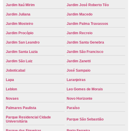
Jardim Itaú Mirim
Jardim José Roberto Téo
Jardim Juliana
Jardim Macedo
Jardim Mosteiro
Jardim Palma Travassos
Jardim Procópio
Jardim Recreio
Jardim San Leandro
Jardim Santa Genebra
Jardim Santa Luzia
Jardim São Francisco
Jardim São Luiz
Jardim Zanetti
Joboticabal
José Sampaio
Lapa
Laranjeiras
Leblon
Leo Gomes de Morais
Novaes
Novo Horizonte
Palmares Paulista
Paraíso
Parque Residencial Cidade
Parque São Sebastião
Universitária
Parque das Figueiras
Porto Ferreira