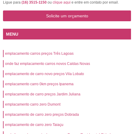
Ligue para
(16) 3515-1150
ou
clique aqui
e entre em contato por email.
Solicite um orçamento
MENU
emplacamento carros preços Três Lagoas
onde faz emplacamento carros novos Caldas Novas
emplacamento de carro novo preços Vila Lobato
emplacamento carro 0km preços Ipanema
emplacamento de carro preços Jardim Juliana
emplacamento carro zero Dumont
emplacamento de carro zero preços Dobrada
emplacamento de carro zero Taiaçu