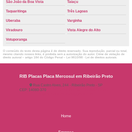
São João da Boa Vista
Taiaçu
Taquaritinga
Três Lagoas
Uberaba
Varginha
Viradouro
Vista Alegre do Alto
Votuporanga
O conteúdo do texto desta página é de direito reservado. Sua reprodução, parcial ou total,
mesmo citando nossos links, é proibida sem a autorização do autor. Crime de violação de
direito autoral – artigo 184 do Código Penal –
Lei 9610/98 - Lei de direitos autorais
.
RIB Placas Placa Mercosul em Ribeirão Preto
Rua Castro Alves, 244 - Ribeirão Preto - SP
CEP: 14080-370
(16) 3515-1150
(16) 98825-2142
ribplacasautomotivas@gmail.com
Home