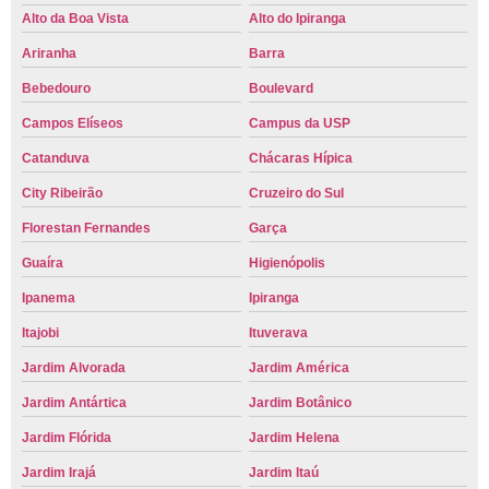
Alto da Boa Vista
Alto do Ipiranga
Ariranha
Barra
Bebedouro
Boulevard
Campos Elíseos
Campus da USP
Catanduva
Chácaras Hípica
City Ribeirão
Cruzeiro do Sul
Florestan Fernandes
Garça
Guaíra
Higienópolis
Ipanema
Ipiranga
Itajobi
Ituverava
Jardim Alvorada
Jardim América
Jardim Antártica
Jardim Botânico
Jardim Flórida
Jardim Helena
Jardim Irajá
Jardim Itaú