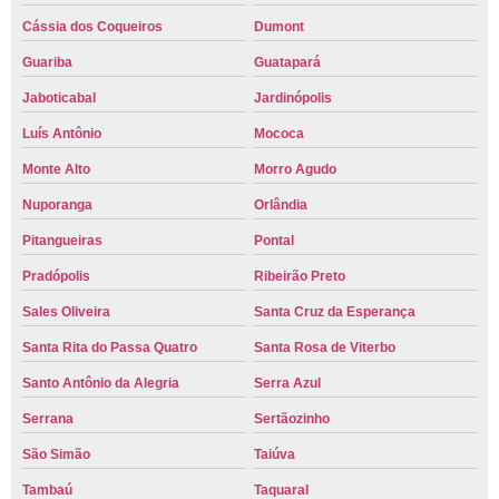
Cássia dos Coqueiros
Dumont
Guariba
Guatapará
Jaboticabal
Jardinópolis
Luís Antônio
Mococa
Monte Alto
Morro Agudo
Nuporanga
Orlândia
Pitangueiras
Pontal
Pradópolis
Ribeirão Preto
Sales Oliveira
Santa Cruz da Esperança
Santa Rita do Passa Quatro
Santa Rosa de Viterbo
Santo Antônio da Alegria
Serra Azul
Serrana
Sertãozinho
São Simão
Taiúva
Tambaú
Taquaral