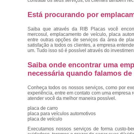
contratar os seus serviços, os clientes também re
placas
Troca de pla
Está procurando por emplacam
Troca de pla
de veículo
Saiba que através da RIB Placas você encont
mercosul, emplacamento de veículo, placa autom
Trocas d
entre outras opções de serviços da área de pla
placas
satisfação a todos os clientes, a empresa entend
um. Tudo isso só é possível através do investime
Saiba onde encontrar uma emp
necessária quando falamos de 
Conheça todos os nossos serviços, como por exem
experiência, entre em contato com uma empresa ref
atender você da melhor maneira possível.
placa de carro
placa para veículos automotivos
placa de veículo
Executamos nossos serviços de forma custo-ben