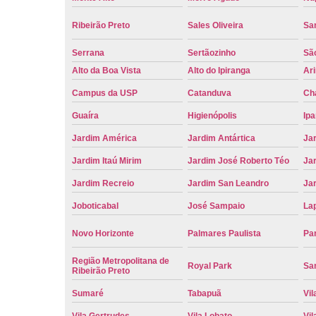
Ribeirão Preto
Sales Oliveira
Sa
Serrana
Sertãozinho
Sã
Alto da Boa Vista
Alto do Ipiranga
Ar
Campus da USP
Catanduva
Ch
Guaíra
Higienópolis
Ip
Jardim América
Jardim Antártica
Ja
Jardim Itaú Mirim
Jardim José Roberto Téo
Jar
Jardim Recreio
Jardim San Leandro
Ja
Joboticabal
José Sampaio
La
Novo Horizonte
Palmares Paulista
Pa
Região Metropolitana de
Royal Park
San
Ribeirão Preto
Sumaré
Tabapuã
Vil
Vila Gertrudes
Vila Lobato
Vil