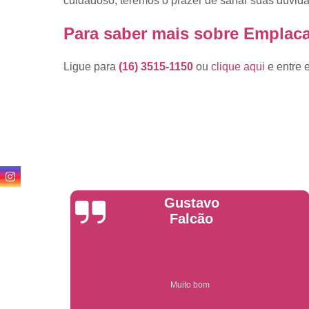
cuidadoso, teremos o prazer de sanar suas dúvidas
Para saber mais sobre Emplac
Ligue para
(16) 3515-1150
ou
clique aqui
e entre 
Anderson
Garcia
Compre on-line entrega garantido em todo estado de sp