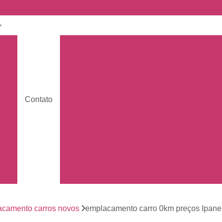
nto
Carro Zero Emplacamento
Emplaca
Emplacamento Carro Cravin
nto
Emplacamento Carro Ribeirão 
Emplacamento Carros
Emplacamento C
nto
Contato
s
Empresa de Emplacamento Car
nto
Emplacamento da Moto
Emplacamen
os
Emplacamento de Moto Mercos
tos
Emplacamento de Moto Usad
os
Emplacamento Mercosul Moto
Em
Primeiro Emplacamento da Mot
de
nto
camento carros novos
emplacamento carro 0km preços Ipan
Emplacamento da Placa Mer