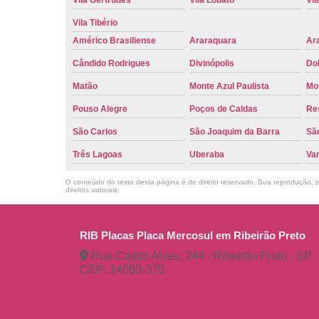
Vila Tibério
Américo Brasiliense
Araraquara
Ar
Cândido Rodrigues
Divinópolis
Do
Matão
Monte Azul Paulista
Mo
Pouso Alegre
Poços de Caldas
Re
São Carlos
São Joaquim da Barra
São
Três Lagoas
Uberaba
Va
O conteúdo do texto desta página é de direito reservado. Sua reprodução, pa
direitos autorais
.
RIB Placas Placa Mercosul em Ribeirão Preto
Rua Castro Alves, 244 - Ribeirão Preto - SP
CEP: 14080-370
(16) 3515-1150
(16) 98
ribplacasautomotivas@gmail.com