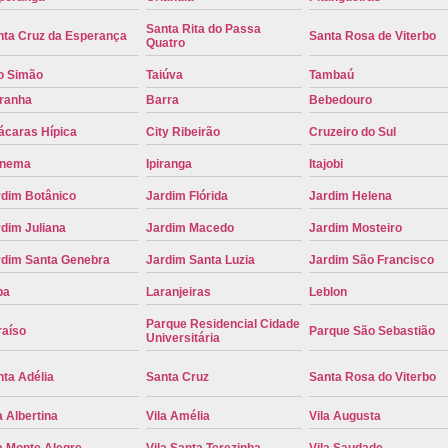
Placa de Carro Cinza
Placa d
Santa Rita do Passa
nta Cruz da Esperança
Santa Rosa de Viterbo
Quatro
Placa de um Carro Cravinhos
Placa de
o Simão
Taiúva
Tambaú
Placa Preta de Carro
Placa Verd
iranha
Barra
Bebedouro
Placa de Identificação Veicular
P
ácaras Hípica
City Ribeirão
Cruzeiro do Sul
Placa Veicular Azul
Placa Veic
anema
Ipiranga
Itajobi
Placa Veicular Mercosul
Placa
rdim Botânico
Jardim Flórida
Jardim Helena
Placa Veicular Ribeirão Preto
Placa
dim Juliana
Jardim Macedo
Jardim Mosteiro
rdim Santa Genebra
Jardim Santa Luzia
Jardim São Francisco
Reforma de Placa Automotiva
R
pa
Laranjeiras
Leblon
Reforma de Placa Automotiva Ribe
Parque Residencial Cidade
Reforma de Placa Veicular
Reforma
raíso
Parque São Sebastião
Universitária
Reforma Placa Veicular
ta Adélia
Santa Cruz
Santa Rosa do Viterbo
Serviço de Reforma de Placa Automoti
a Albertina
Vila Amélia
Vila Augusta
Serviço de Reforma Placa Veicular
a Monte Alegre
Vila Santa Terezinha
Vila Saudade