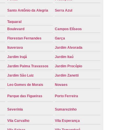
e Carro Oficial
Placa de um Carro
Santo Antônio da Alegria
Serra Azul
 um Carro Ribeirão Preto
Placa Nova Carro
Taquaral
e no Carro
Placa Vermelha de Carro
Boulevard
Campos Elíseos
laca Veicular
Placa Veicular Amarela
Florestan Fernandes
Garça
ular Cinza
Placa Veicular Cravinhos
Ituverava
Jardim Alvorada
 Veicular Nova
Placa Veicular Preta
Jardim Irajá
Jardim Itaú
 Veicular Verde
Placa Veicular Vermelha
Jardim Palma Travassos
Jardim Procópio
Jardim São Luiz
Jardim Zanetti
eforma de Placa Automotiva Cravinhos
Leo Gomes de Morais
Novaes
irão Preto
Reforma de Placa Carro
 Placa Automotiva
Reforma Placa Carro
Parque das Figueiras
Porto Ferreira
Reformar Placa de Veículo
Severinia
Sumarezinho
va
Serviço de Reforma de Placa Veicular
Vila Carvalho
Vila Esperança
Troca de Placa
Troca de Placa Carro
Vila Seixas
Vila Tamandaré