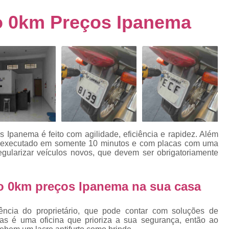
s
Emplacamento de Carro Usad
ra
 0km Preços Ipanema
Emplacamento de Veículo Pcd
E
tos
Emplacamento de Veículo Zero 
as
Emplacamento do Carro
Emplacamento
rro
Emplacamento Veículos Zero
e
Emplacamento de Veículo
E
Emplacamento de Veículo Novo
Emplacamento de Veículo Usad
Ipanema é feito com agilidade, eficiência e rapidez. Além
elo
é executado em somente 10 minutos e com placas com uma
Emplacamento Veículo Novo
Emplacam
gularizar veículos novos, que devem ser obrigatoriamente
Emplacamento Veicular
Proce
ra
Detran Emplacamento Merc
 0km preços Ipanema na sua casa
Emplacamento Mercosul Cravinh
s
ência do proprietário, que pode contar com soluções de
Emplacamento Mercosul Ribeirão 
as é uma oficina que prioriza a sua segurança, então ao
e