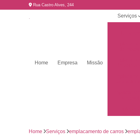
Rua Castro Alves, 244
Serviços
Emplacame
de carros
Emplacame
de motos
Emplacame
Home
Empresa
Missão
de veículo
Emplacame
para veícul
Emplacamen
mercosul
Emplacar 
carros
Empresas 
emplacame
Home
Serviços
emplacamento de carros
empla