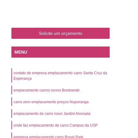
o
Emplacamento de Carro Zero
mplacamento de Veículo Placa Mercosul
Km
Emplacamento de Veículos Zero
Solicite um orçamento
 do Veículo
Emplacamento Veículos Novos
Detran Emplacamento de Veículo
MENU
mplacamento de Veículo Cravinhos
Emplacamento de Veículo Ribeirão Preto
contato de empresa emplacamento carro Santa Cruz da
o
Emplacamento de Veículo Zero
Esperança
ento Veículo Zero
Emplacamento Veículos
emplacamento carros novos Brodowski
sso de Emplacamento de Veículo Zero
carro zero emplacamento preços Nuporanga
osul
Emplacamento Mercosul
emplacamento de carro novo Jardim Alvorada
os
Emplacamento Mercosul Preço
onde faz emplacamento de carro Campus da USP
Preto
Emplacamento Mercosul Valor
empresa emplacamento carro Royal Park