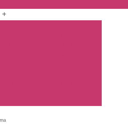
(16) 3515-1150
(16) 98825-2142
mento Carro
Emplacamento Carro 0km
hos
Emplacamento Carro Novo
Preto
Emplacamento Carro Zero
arros Novos
Emplacamento de Carro Novo
ro
Empresa Emplacamento Carro
to de Moto
Emplacamento de Moto 0km
ul
Emplacamento de Moto Nova
a
Emplacamento de Moto Zero
placamento Moto
Emplacar Moto Zero
o
Primeiro Emplacamento de Moto
ema
cosul
Emplacamento de Carro