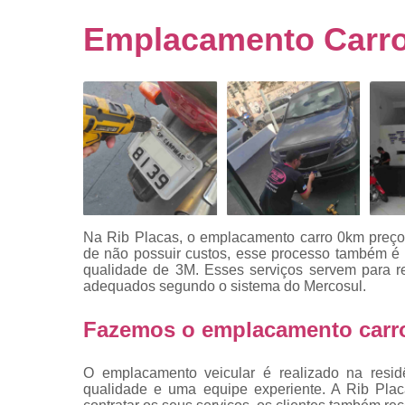
Empresa
emplacado
Emplacamento Carro
Placa de mo
Placas
automotiv
Placas de ca
Placas d
veículo
Placas
mercosul
Na Rib Placas, o emplacamento carro 0km preços 
Placas mod
de não possuir custos, esse processo também 
mercosul
qualidade de 3M. Esses serviços servem para re
adequados segundo o sistema do Mercosul.
Placas pa
carro
Fazemos o emplacamento carro
Placas
veiculare
O emplacamento veicular é realizado na resid
qualidade e uma equipe experiente. A Rib Plac
Reforma d