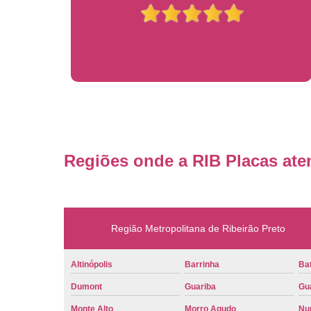
Regiões onde a RIB Placas ate
Região Metropolitana de Ribeirão Preto
Altinópolis
Barrinha
Bat
Dumont
Guariba
Gu
Monte Alto
Morro Agudo
Nu