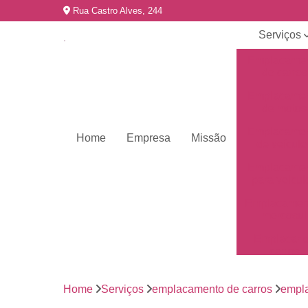
Rua Castro Alves, 244
Serviços
Emplacame
de carros
Emplacame
de motos
Emplacame
Home
Empresa
Missão
de veículo
Emplacame
para veícul
Emplacamen
mercosul
Emplacar 
carros
Empresas 
emplacame
Home
Serviços
emplacamento de carros
empla