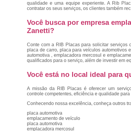
placas
qualidade e uma equipe experiente. A Rib Plac
contratar os seus serviços, os clientes também re
Troca de pla
Você busca por empresa empla
Troca de pla
de veículo
Zanetti?
Trocas d
placas
Conte com a RIB Placas para solicitar serviços 
placa de carro, placa para veículos automotivos e
automotiva , emplacadora mercosul e emplacamen
qualificados para o serviço, além de investir em
Você está no local ideal para
A missão da RIB Placas é oferecer um serviç
controle competentes, eficiência e qualidade para 
Conhecendo nossa excelência, conheça outros tr
placa automotiva
emplacamento de veículo
placa automotiva
emplacadora mercosul