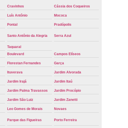
Cravinhos
Cássia dos Coqueiros
e Carro Oficial
Placa de um Carro
Luís Antônio
Mococa
 um Carro Ribeirão Preto
Placa Nova Carro
Pontal
Pradópolis
e no Carro
Placa Vermelha de Carro
laca Veicular
Placa Veicular Amarela
Santo Antônio da Alegria
Serra Azul
ular Cinza
Placa Veicular Cravinhos
Taquaral
Boulevard
Campos Elíseos
 Veicular Nova
Placa Veicular Preta
Florestan Fernandes
Garça
 Veicular Verde
Placa Veicular Vermelha
Ituverava
Jardim Alvorada
eforma de Placa Automotiva Cravinhos
Jardim Irajá
Jardim Itaú
irão Preto
Reforma de Placa Carro
Jardim Palma Travassos
Jardim Procópio
 Placa Automotiva
Reforma Placa Carro
Jardim São Luiz
Jardim Zanetti
Reformar Placa de Veículo
Leo Gomes de Morais
Novaes
va
Serviço de Reforma de Placa Veicular
Parque das Figueiras
Porto Ferreira
Troca de Placa
Troca de Placa Carro