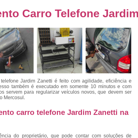
s
Emplacamento de Carro Usad
ra
o Carro Telefone Jardim
Emplacamento de Veículo Pcd
E
tos
Emplacamento de Veículo Zero 
as
Emplacamento do Carro
Emplacamento
rro
Emplacamento Veículos Zero
e
Emplacamento de Veículo
E
Emplacamento de Veículo Novo
Emplacamento de Veículo Usad
lefone Jardim Zanetti é feito com agilidade, eficiência e
elo
ocesso também é executado em somente 10 minutos e com
Emplacamento Veículo Novo
Emplacam
s servem para regularizar veículos novos, que devem ser
o Mercosul.
Emplacamento Veicular
Proce
ra
Detran Emplacamento Merc
o carro telefone Jardim Zanetti na
Emplacamento Mercosul Cravinh
s
Emplacamento Mercosul Ribeirão 
e
ência do proprietário, que pode contar com soluções de