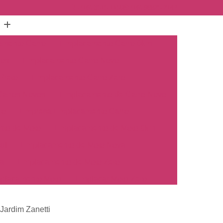
(16) 3515-1150
(16) 98825-2142
mento Carro
Emplacamento Carro 0km
hos
Emplacamento Carro Novo
Preto
Emplacamento Carro Zero
arros Novos
Emplacamento de Carro Novo
ro
Empresa Emplacamento Carro
to de Moto
Emplacamento de Moto 0km
ul
Emplacamento de Moto Nova
a
Emplacamento de Moto Zero
placamento Moto
Emplacar Moto Zero
o
Primeiro Emplacamento de Moto
Jardim Zanetti
cosul
Emplacamento de Carro