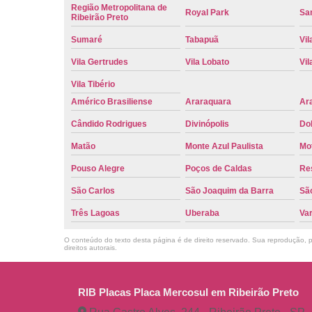
Região Metropolitana de
Royal Park
San
Ribeirão Preto
Sumaré
Tabapuã
Vil
Vila Gertrudes
Vila Lobato
Vil
Vila Tibério
Américo Brasiliense
Araraquara
Ar
Cândido Rodrigues
Divinópolis
Do
Matão
Monte Azul Paulista
Mo
Pouso Alegre
Poços de Caldas
Re
São Carlos
São Joaquim da Barra
São
Três Lagoas
Uberaba
Va
O conteúdo do texto desta página é de direito reservado. Sua reprodução, pa
direitos autorais
.
RIB Placas Placa Mercosul em Ribeirão Preto