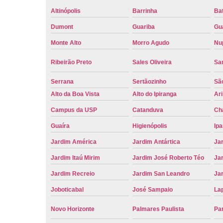
Altinópolis
Barrinha
Bat
Dumont
Guariba
Gu
Monte Alto
Morro Agudo
Nu
Ribeirão Preto
Sales Oliveira
Sa
Serrana
Sertãozinho
Sã
Alto da Boa Vista
Alto do Ipiranga
Ar
Campus da USP
Catanduva
Ch
Guaíra
Higienópolis
Ip
Jardim América
Jardim Antártica
Ja
Jardim Itaú Mirim
Jardim José Roberto Téo
Jar
Jardim Recreio
Jardim San Leandro
Ja
Joboticabal
José Sampaio
La
Novo Horizonte
Palmares Paulista
Pa