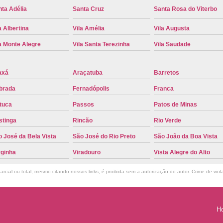
Troca de Placa Cravinhos
Troca de 
ta Adélia
Santa Cruz
Santa Rosa do Viterbo
Troca de Placa Detran
Troca de P
a Albertina
Vila Amélia
Vila Augusta
Troca de Placa para Mercosul
Troca de 
a Monte Alegre
Vila Santa Terezinha
Vila Saudade
Troca para Placa Mercosul
Troca da Pl
axá
Araçatuba
Barretos
Troca de Placa Automotiva
Troca de
brada
Fernadópolis
Franca
Troca de Placa do Veículo
Troca de
tuca
Passos
Patos de Minas
Troca de Placas de Veículo
Troca de 
stinga
Rincão
Rio Verde
Troca Placa de Carro
Placa Mer
 José da Bela Vista
São José do Rio Preto
São João da Boa Vista
Troca de Placa no Detran
Troca de P
rginha
Viradouro
Vista Alegre do Alto
Troca de Placa Veicular
Troca Placa
rcial ou total, mesmo citando nossos links, é proibida sem a autorização do autor. Crime de viol
Troca Placa Mercosul
Troca Placa Ri
H