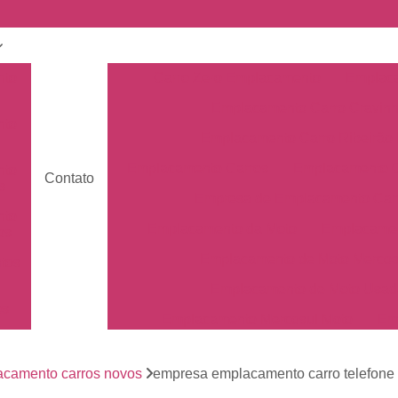
nto
Carro Zero Emplacamento
Emplaca
Emplacamento Carro Cravin
nto
Emplacamento Carro Ribeirão 
Emplacamento Carros
Emplacamento C
nto
Contato
s
Empresa de Emplacamento Car
nto
Emplacamento da Moto
Emplacamen
os
Emplacamento de Moto Mercos
tos
Emplacamento de Moto Usad
os
Emplacamento Mercosul Moto
Em
Primeiro Emplacamento da Mot
de
nto
camento carros novos
empresa emplacamento carro telefone 
Emplacamento da Placa Mer