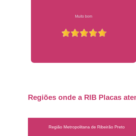
Compre on-line entrega garantido em todo estado de sp
Regiões onde a RIB Placas ate
Região Metropolitana de Ribeirão Preto