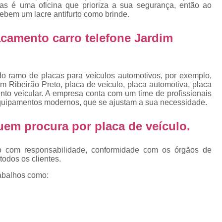
Emplacamento Placa Mercosu
as é uma oficina que prioriza a sua segurança, então ao
cebem um lacre antifurto como brinde.
cas
Qual o Valor do Emplacamento da Placa 
camento carro telefone Jardim
cas
Valor do Emplacamento Mercosul
Val
s
Emplacar Carro Cravinhos
Emplacar C
e
Emplacar Carros
Emplacar o Carro
E
do ramo de placas para veículos automotivos, por exemplo,
m Ribeirão Preto, placa de veículo, placa automotiva, placa
Emplacar Veículo
Emplacar V
to veicular. A empresa conta com um time de profissionais
 equipamentos modernos, que se ajustam a sua necessidade.
Emplacar Veículos
Empresa
Empresa de Emplacamento
Em
 quem procura por
placa de veículo
.
Empresa de Emplacamento de Carro
o com responsabilidade, conformidade com os órgãos de
Empresa de Emplacamento de Moto
todos os clientes.
Empresa de Emplacamento de Veícul
abalhos como:
Empresa Emplacamento
Emp
Emplacadora de Veículos
Emplacado