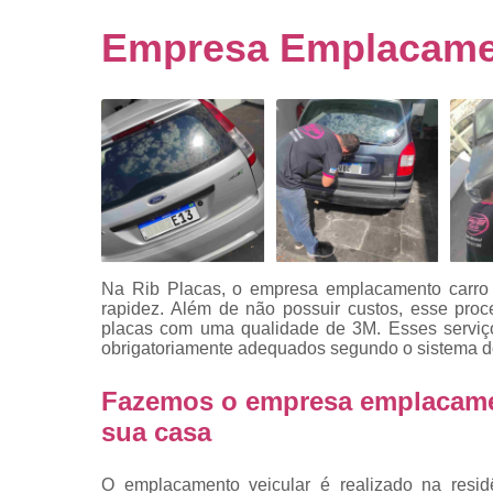
Empresa
emplacado
Empresa Emplacament
Placa de mo
Placas
automotiv
Placas de ca
Placas d
veículo
Placas
mercosul
Na Rib Placas, o empresa emplacamento carro te
Placas mod
rapidez. Além de não possuir custos, esse pr
mercosul
placas com uma qualidade de 3M. Esses serviço
obrigatoriamente adequados segundo o sistema d
Placas pa
carro
Fazemos o empresa emplacament
Placas
sua casa
veiculare
Reforma d
O emplacamento veicular é realizado na resid