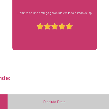
Placa de Veículo Detran
Placa de
Ótimo atendimento
Placa Mercosul Veículo Oficial
P
Placa Veículo Detran
Placa Veículo
Troca Placa de Veículo
Troca Pla
Placa Azul Mercosul
Placa da
Placa do Mercosul
Placa Me
Placa Mercosul Preta
Placa Mercosul
Placa Padrão Mercosul
Placa Ver
Modelo de Placa Mercosul
Modelo Placa
nde:
Modelo Placa Mercosul Ribeir
Placa de Veículo Mercosul
Placa
Placa Mercosul com Nome da Cidade
P
Ribeirão Preto
Placa Amarela Carro
Placa Ca