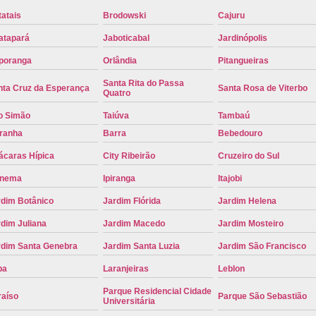
atais
Brodowski
Cajuru
Placa de Carro Cinza
Placa d
atapará
Jaboticabal
Jardinópolis
Placa de um Carro Cravinhos
Placa de
poranga
Orlândia
Pitangueiras
Placa Preta de Carro
Placa Verd
Santa Rita do Passa
Placa de Identificação Veicular
P
nta Cruz da Esperança
Santa Rosa de Viterbo
Quatro
Placa Veicular Azul
Placa Veic
o Simão
Taiúva
Tambaú
iranha
Barra
Bebedouro
Placa Veicular Mercosul
Placa
ácaras Hípica
City Ribeirão
Cruzeiro do Sul
Placa Veicular Ribeirão Preto
Placa
anema
Ipiranga
Itajobi
Reforma de Placa Automotiva
R
rdim Botânico
Jardim Flórida
Jardim Helena
Reforma de Placa Automotiva Ribe
dim Juliana
Jardim Macedo
Jardim Mosteiro
Reforma de Placa Veicular
Reforma
rdim Santa Genebra
Jardim Santa Luzia
Jardim São Francisco
Reforma Placa Veicular
pa
Laranjeiras
Leblon
Serviço de Reforma de Placa Automoti
Parque Residencial Cidade
raíso
Parque São Sebastião
Universitária
Serviço de Reforma Placa Veicular