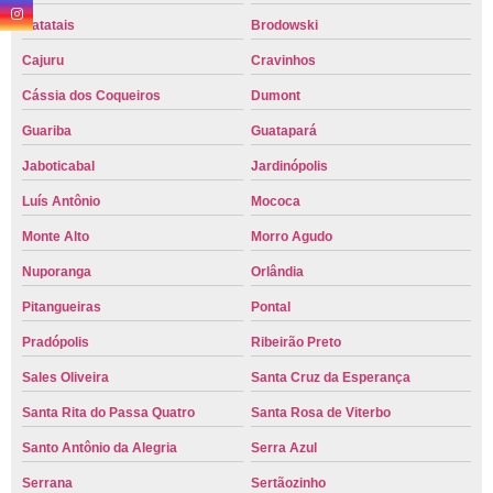
Batatais
Brodowski
Cajuru
Cravinhos
Cássia dos Coqueiros
Dumont
Guariba
Guatapará
Jaboticabal
Jardinópolis
Luís Antônio
Mococa
Monte Alto
Morro Agudo
Nuporanga
Orlândia
Pitangueiras
Pontal
Pradópolis
Ribeirão Preto
Sales Oliveira
Santa Cruz da Esperança
Santa Rita do Passa Quatro
Santa Rosa de Viterbo
Santo Antônio da Alegria
Serra Azul
Serrana
Sertãozinho