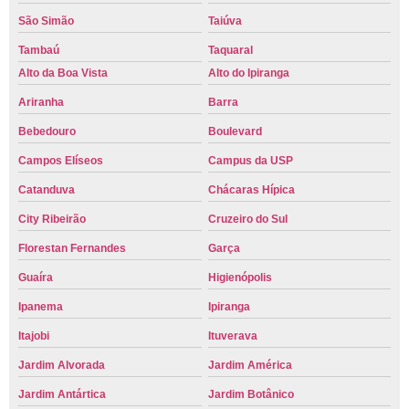
São Simão
Taiúva
Tambaú
Taquaral
Alto da Boa Vista
Alto do Ipiranga
Ariranha
Barra
Bebedouro
Boulevard
Campos Elíseos
Campus da USP
Catanduva
Chácaras Hípica
City Ribeirão
Cruzeiro do Sul
Florestan Fernandes
Garça
Guaíra
Higienópolis
Ipanema
Ipiranga
Itajobi
Ituverava
Jardim Alvorada
Jardim América
Jardim Antártica
Jardim Botânico