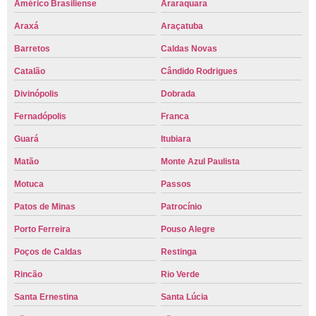
Américo Brasiliense
Araraquara
Araxá
Araçatuba
Barretos
Caldas Novas
Catalão
Cândido Rodrigues
Divinópolis
Dobrada
Fernadópolis
Franca
Guará
Itubiara
Matão
Monte Azul Paulista
Motuca
Passos
Patos de Minas
Patrocínio
Porto Ferreira
Pouso Alegre
Poços de Caldas
Restinga
Rincão
Rio Verde
Santa Ernestina
Santa Lúcia