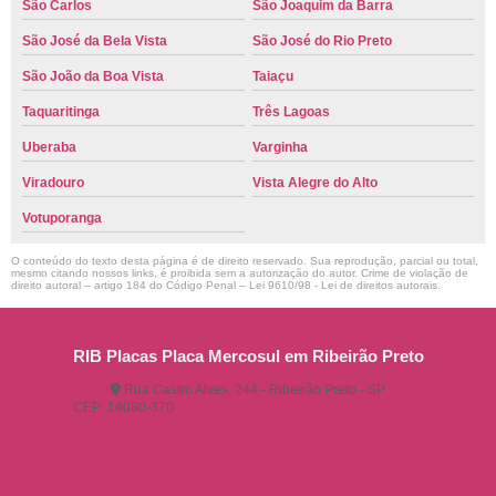
São Carlos
São Joaquim da Barra
São José da Bela Vista
São José do Rio Preto
São João da Boa Vista
Taiaçu
Taquaritinga
Três Lagoas
Uberaba
Varginha
Viradouro
Vista Alegre do Alto
Votuporanga
O conteúdo do texto desta página é de direito reservado. Sua reprodução, parcial ou total,
mesmo citando nossos links, é proibida sem a autorização do autor. Crime de violação de
direito autoral – artigo 184 do Código Penal –
Lei 9610/98 - Lei de direitos autorais
.
RIB Placas Placa Mercosul em Ribeirão Preto
Rua Castro Alves, 244 - Ribeirão Preto - SP
CEP: 14080-370
(16) 3515-1150
(16) 98825-2142
ribplacasautomotivas@gmail.com